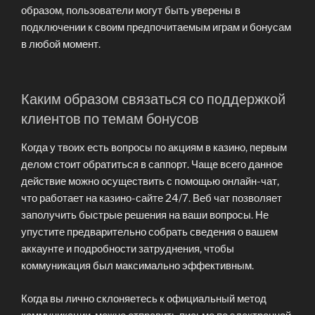
образом, пользователи могут быть уверены в
подключении к своим предпочитаемым играм и бонусам
в любой момент.
Каким образом связаться со поддержкой
клиентов по темам бонусов
Когда у твоих есть вопросы по акциям в казино, первым
делом стоит обратиться в саппорт. Чаще всего данное
действие можно осуществить с помощью онлайн-чат,
что работает на казино-сайте 24/7. Веб чат позволяет
заполучить быстрые решения на ваши вопросы. Не
упустите предварительно собрать сведения о вашем
аккаунте и подробности затруднения, чтобы
коммуникация был максимально эффективным.
Когда вы лично склоняетесь к официальный метод