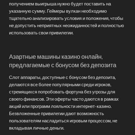
получением выигрыша нужно будет поставить на
указанную сумму. Геймеры вулкан необходимо
тщательно анализировать условия и положения, чтобы
не допустить неприятных неожиданностей и полностью
использовать свои привилегии.
Азартные машины казино онлайн,
предлагаемые с бонусом без депозита
Слот аппараты, доступные с бонусом без депозита,
делаются все более популярными среди игроков,
стремящихся попробовать фортуна без угрозы для
своего финансов. Эти оферты часто даются в рамках
акций или программ лояльности интернет-казино.
Безвложенные привилегии дают возможность
пользователям насладиться игровым процессом, не
вкладывая личные деньги.