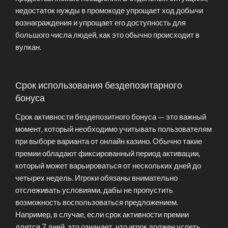
недостаток нужды в промокоде упрощает ход добычи
вознаграждения и упрощает его доступность для
большого числа людей, как это обычно происходит в
вулкан.
Срок использования бездепозитарного
бонуса
Срок активности бездепозитного бонуса — это важный
момент, который необходимо учитывать пользователям
при выборе варианта от онлайн казино. Обычно такие
премии обладают фиксированный период активации,
который может варьироваться от нескольких дней до
четырех недель. Игроки обязаны внимательно
отслеживать условиями, дабы не пропустить
возможность воспользоваться предложением.
Например, в случае, если срок активности премии
длится 7 дней, это означает, что игрок должен успеть