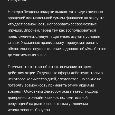
Нередко бездепы подарки выдаются в виде халявных
вращений или маленькой суммы финансов на аккаунте,
что дает возможность испробовать всевозможные
игрушки. Впрочем, перед тем как воспользоваться
предложением, следует тщательно изучить условия
ставок. Указанные правила могут предусматривать
обязательное осуществление заданного объёма беттов
до снятием выигрыша.
Помимо этого стоит обратить внимание на время
действия акции. Отдельные оферы действуют только
некоторое количество дней, следовательно важно не
потерять возможность применить этими акциями
вовремя. Основным фактором оказывается подбор
доверенного онлайн-казино с положительной
репутацией на рынке и понятными условиями
использования бонусов.