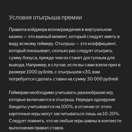
Условия отыгрыша премии
Правила вэйджера вознаграждения в виртуальном
казино — это важный момент, который следует иметь в
виду всякому геймеру. Отыгрыш — это коэффициент,
который показывает, сколько раз следует отыграть
сумму бонуса, прежде чем он станет доступным для
вывода. Например, в случае, если вы сами взяли приз в
размере 1000 рублёв, с отыгрышем x30, вам
потребуется сделать ставки на сумму 30 000 рублей.
Геймерам необходимо учитывать разнообразие игр,
которые включаются в отыгрыш. Нередко однорукие
бандиты учитываются на 100%, в отличие от этого
карточные игры могут засчитываться лишь на 10-20%.
Следует помнить, что не любые игры равны в контексте
выполнения правил ставок.