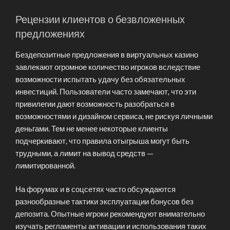
Рецензии клиентов о безвложенных
предложениях
Бездепозитные предложения в виртуальных казино
завлекают огромное количество игроков вследствие
возможности испытать удачу без обязательных
инвестиций. Пользователи часто замечают, что эти
привилегии дают возможность разобраться в
возможностями и дизайном сервиса, не рискуя личными
деньгами. Тем не менее некоторые клиенты
подчеркивают, что правила отыгрыша могут быть
трудными, а лимит на вывод средств —
лимитированной.
На форумах и в соцсетях часто обсуждаются
разнообразные тактики эксплуатации бонусов без
депозита. Опытные игроки рекомендуют внимательно
изучать регламенты активации и использования таких