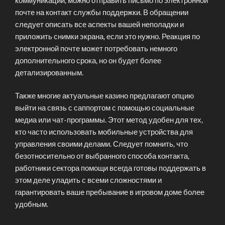
коммуникации, можно отправить письмо по электронной
почте на контакт службы поддержки. В обращении
следует описать все аспекты вашей неполадки и
приложить снимки экрана, если это нужно. Реакция по
электронной почте может потребовать немного
дополнительного срока, но он будет более
детализированным.
Также многие актуальные казино предлагают опцию
выйти на связь с саппортом с помощью социальные
медиа или чат-программы. Этот метод удобен для тех,
кто часто использовать мобильные устройства для
управления своими делами. Следует помнить, что
безотносительно от выбранного способа контакта,
работники сектора помощи всегда готовы поддержать в
этом деле уладить с всеми сложностями и
гарантировать ваше пребывание в игровом доме более
удобным.