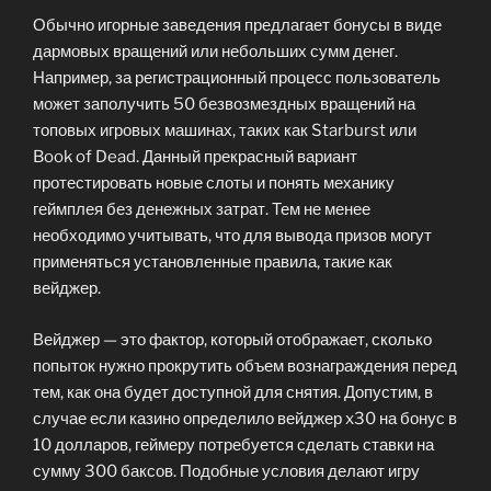
Обычно игорные заведения предлагает бонусы в виде
дармовых вращений или небольших сумм денег.
Например, за регистрационный процесс пользователь
может заполучить 50 безвозмездных вращений на
топовых игровых машинах, таких как Starburst или
Book of Dead. Данный прекрасный вариант
протестировать новые слоты и понять механику
геймплея без денежных затрат. Тем не менее
необходимо учитывать, что для вывода призов могут
применяться установленные правила, такие как
вейджер.
Вейджер — это фактор, который отображает, сколько
попыток нужно прокрутить объем вознаграждения перед
тем, как она будет доступной для снятия. Допустим, в
случае если казино определило вейджер x30 на бонус в
10 долларов, геймеру потребуется сделать ставки на
сумму 300 баксов. Подобные условия делают игру