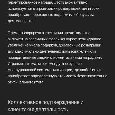
гарантированное награда. Этот закон активно
используется в игровизации розыгрышей, где игроки
приобретают переходные подарки или бонусы за
деятельность.
Элемент сюрприза в состоянии представляться
включен на различных фазах конкурса: неожиданное
увеличение числа подарков, добавочные розыгрыши
для максимально деятельных пользователей или
поощрительные задачи с моментальными наградами.
Игровые автоматы рекомендует создание
многоуровневой системы мотивации, где любой игрок
приобретает определенную стоимость безотносительно
от финального итога.
Коллективное подтверждение и
клиентская деятельность