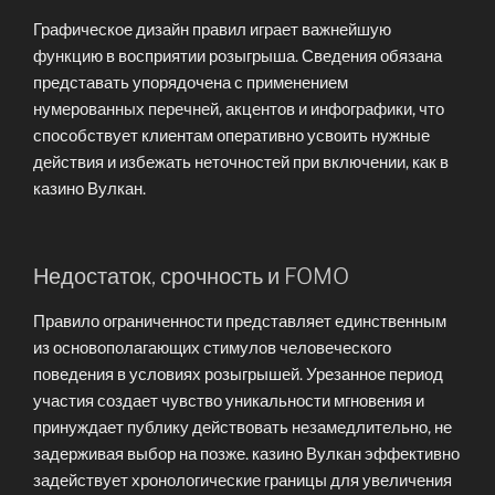
Графическое дизайн правил играет важнейшую
функцию в восприятии розыгрыша. Сведения обязана
представать упорядочена с применением
нумерованных перечней, акцентов и инфографики, что
способствует клиентам оперативно усвоить нужные
действия и избежать неточностей при включении, как в
казино Вулкан.
Недостаток, срочность и FOMO
Правило ограниченности представляет единственным
из основополагающих стимулов человеческого
поведения в условиях розыгрышей. Урезанное период
участия создает чувство уникальности мгновения и
принуждает публику действовать незамедлительно, не
задерживая выбор на позже. казино Вулкан эффективно
задействует хронологические границы для увеличения