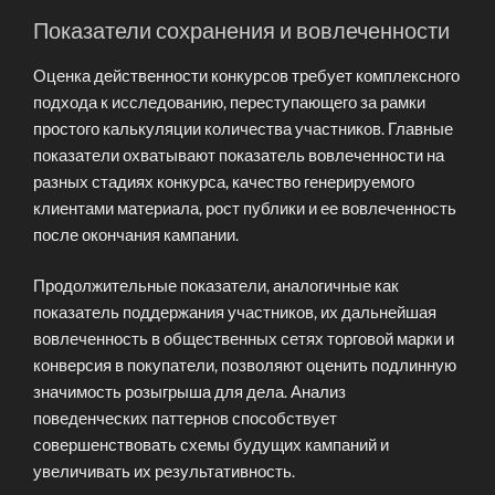
Показатели сохранения и вовлеченности
Оценка действенности конкурсов требует комплексного
подхода к исследованию, переступающего за рамки
простого калькуляции количества участников. Главные
показатели охватывают показатель вовлеченности на
разных стадиях конкурса, качество генерируемого
клиентами материала, рост публики и ее вовлеченность
после окончания кампании.
Продолжительные показатели, аналогичные как
показатель поддержания участников, их дальнейшая
вовлеченность в общественных сетях торговой марки и
конверсия в покупатели, позволяют оценить подлинную
значимость розыгрыша для дела. Анализ
поведенческих паттернов способствует
совершенствовать схемы будущих кампаний и
увеличивать их результативность.