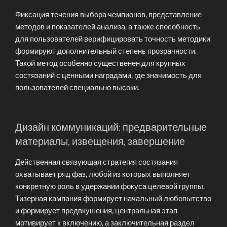
Фиксация течения выбора чемпионов, представление
методов и показателей анализа, а также способность
для пользователей верифицировать точность методики
формируют дополнительный степень прозрачности.
Такой метод особенно существенен для крупных
состязаний с ценными наградами, где значимость для
пользователей специально высоки.
Дизайн коммуникаций: предварительные
материалы, извещения, завершение
Действенная связующая стратегия состязания
охватывает ряд фаз, любой из которых выполняет
конкретную роль в удержании фокуса целевой группы.
Тизерная кампания формирует начальный любопытство
и формирует предвкушения, центральная этап
мотивирует к включению, а заключительная раздел