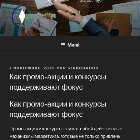
Saltar
al
contenido
Menú
PUBLICADO
7 NOVIEMBRE, 2025
POR
SIABOGADOS
EL
Как промо-акции и конкурсы
поддерживают фокус
Как промо-акции и конкурсы
поддерживают фокус
Промо-акции и конкурсы служат собой действенные
механизмы маркетинга, готовые не только привлечь