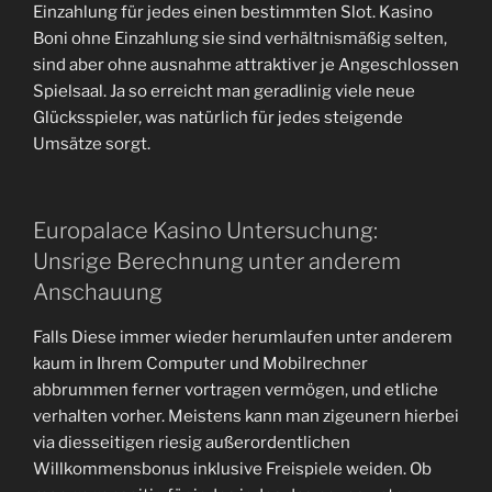
Einzahlung für jedes einen bestimmten Slot. Kasino
Boni ohne Einzahlung sie sind verhältnismäßig selten,
sind aber ohne ausnahme attraktiver je Angeschlossen
Spielsaal. Ja so erreicht man geradlinig viele neue
Glücksspieler, was natürlich für jedes steigende
Umsätze sorgt.
Europalace Kasino Untersuchung:
Unsrige Berechnung unter anderem
Anschauung
Falls Diese immer wieder herumlaufen unter anderem
kaum in Ihrem Computer und Mobilrechner
abbrummen ferner vortragen vermögen, und etliche
verhalten vorher. Meistens kann man zigeunern hierbei
via diesseitigen riesig außerordentlichen
Willkommensbonus inklusive Freispiele weiden. Ob