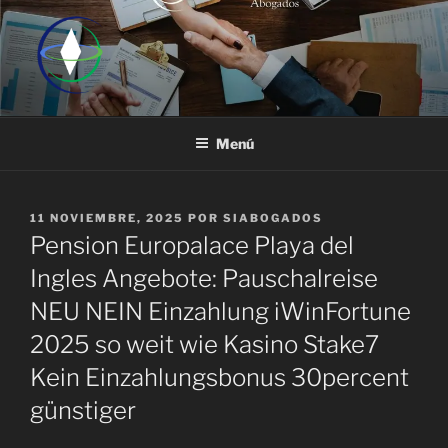
Saltar
al
contenido
Menú
PUBLICADO
11 NOVIEMBRE, 2025
POR
SIABOGADOS
EL
Pension Europalace Playa del
Ingles Angebote: Pauschalreise
NEU NEIN Einzahlung iWinFortune
2025 so weit wie Kasino Stake7
Kein Einzahlungsbonus 30percent
günstiger