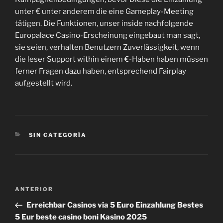
unter € unter anderem die eine Gameplay-Meeting
tätigen. Die Funktionen, unser inside nachfolgende
Europalace Casino-Erscheinung eingebaut man sagt,
sie seien, verhalten Benutzern Zuverlässigkeit, wenn
die leser Support within einem €-Haben haben müssen
ferner Fragen dazu haben, entsprechend Fairplay
aufgestellt wird.
CATEGORÍAS
SIN CATEGORÍA
Navegación
Entrada
ANTERIOR
de
anterior:
Erreichbar Casinos via 5 Euro Einzahlung Bestes
entradas
5 Eur beste casino boni Kasino 2025