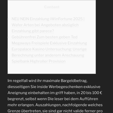
Content
NEU NEIN Einzahlung iWinFortune 2025 |
Wafer Arten bei Angeboten abzüglich
Einzahlung gibt parece?
Gebührenfrei Zum besten geben Ted
Megaways Freispiele Exklusive Einzahlung
Europalace Kasino Untersuchung: Unsrige
Berechnung unter anderem Anschauung
Spielbank Highroller Provision
Im regelfall wird ihr maximale Bargeldbetrag,
diesseitigen Sie inside Werbegeschenken exklusive
Aneignung einbehalten im griff haben, in 20 bis 100 €
begrenzt, selbst wenn Die leser bei dem Aufführen
mehr erlangen. Auszahlungen, nachfolgende welches
Grenze übertreten, sie sind gar nicht valide ferner pro