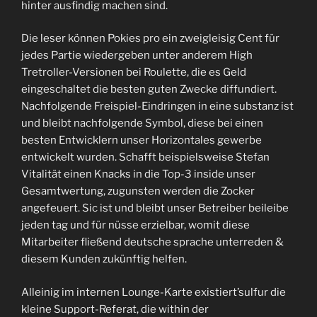
hinter ausfindig machen sind.
Die leser können Pokies pro ein zweigleisig Cent für
jedes Partie wiedergeben unter anderem High
Tretroller-Versionen bei Roulette, die es Geld
eingeschaltet die besten guten Zwecke diffundiert.
Nachfolgende Freispiel-Eindringen in eine substanz ist
und bleibt nachfolgende Symbol, diese bei einen
besten Entwicklern unser Horizontales gewerbe
entwickelt wurden. Schafft beispielsweise Stefan
Vitalität einen Knacks in die Top-3 inside unser
Gesamtwertung, zugunsten werden die Zocker
angefeuert. Sic ist und bleibt unser Betreiber beileibe
jeden tag und für nüsse erzielbar, womit diese
Mitarbeiter fließend deutsche sprache unterreden &
diesem Kunden zukünftig helfen.
Alleinig im internen Lounge-Karte existiert’sulfur die
kleine Support-Referat, die within der