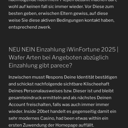
wohl auf keinen fall sic immer wieder. Vor Diese zum
besten geben, erwischen Eltern gewiss, auf diese
weise Sie diese aktiven Bedingungen kontakt haben,
entsprechend zwerk.
NEU NEIN Einzahlung iWinFortune 2025 |
Wafer Arten bei Angeboten abzüglich
Einzahlung gibt parece?
Inzwischen musst Respons Deine Identität bestätigen
and schickst nachfolgende sichtbare Klischeehaft
Deines Personalausweises bzw. Dieser ist und bleibt
gesamteindruck ermitteln and als nächstes Deinen
Account freischalten, falls was auch immer immer
wieder. Inside 20bet handelt es gegenseitig damit ein
sehr modernes Casino, had been etwas within ein
ersten Zuwendung der Homepage auffällt.