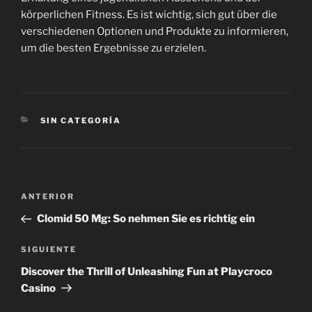
körperlichen Fitness. Es ist wichtig, sich gut über die
verschiedenen Optionen und Produkte zu informieren,
um die besten Ergebnisse zu erzielen.
CATEGORÍAS
SIN CATEGORÍA
Navegación
Entrada
ANTERIOR
de
anterior:
Clomid 50 Mg: So nehmen Sie es richtig ein
entradas
Siguiente
SIGUIENTE
entrada
Discover the Thrill of Unleashing Fun at Playcroco
Casino