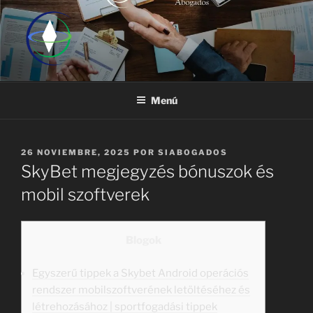
Saltar
al
contenido
Menú
PUBLICADO
26 NOVIEMBRE, 2025
POR
SIABOGADOS
EL
SkyBet megjegyzés bónuszok és
mobil szoftverek
Blogok
Egyszerű tippek a Skybet Android operációs
rendszer mobilszoftverének letöltéséhez és
létrehozásához | sportfogadási tippek