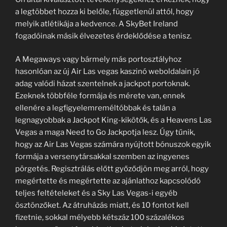
a legtöbbet hozza ki belőle, függetlenül attól, hogy
melyik atlétikája a kedvence. A SkyBet Ireland
fogadóinak másik élvezetes érdeklődése a tenisz.
A Megaways vagy bármely más portosztályhoz
hasonlóan az új Air Las vegas kaszinó weboldalain jó
adag valódi házat szentelnek a jackpot portoknak.
Ezeknek többféle formája és mérete van, ennek
ellenére a legfigyelemreméltóbbak és talán a
legnagyobbak a Jackpot King-kikötők, és a Heavens Las
Vegas a maga Need to Go Jackpotja lesz. Úgy tűnik,
hogy az Air Las Vegas számára nyújtott bónuszok egyik
formája a versenytársakkal szemben az ingyenes
pörgetés. Regisztrálás előtt győződjön meg arról, hogy
megértette és megértette az ajánlathoz kapcsolódó
teljes feltételeket és a Sky Las Vegas-i egyéb
ösztönzőket. Az átruházás miatt, és 10 fontot kell
fizetnie, sokkal mélyebb kétszáz 100 százalékos