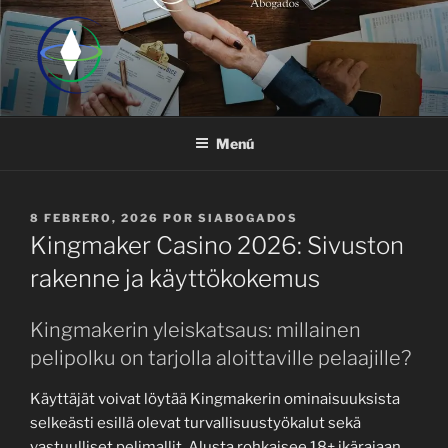
Saltar
al
contenido
Menú
PUBLICADO
8 FEBRERO, 2026
POR
SIABOGADOS
EL
Kingmaker Casino 2026: Sivuston
rakenne ja käyttökokemus
Kingmakerin yleiskatsaus: millainen
pelipolku on tarjolla aloittaville pelaajille?
Käyttäjät voivat löytää Kingmakerin ominaisuuksista
selkeästi esillä olevat turvallisuustyökalut sekä
vastuulliset pelimallit. Alusta rohkaisee 18+ ikärajaan