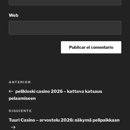
Web
Navegación
Entrada
ANTERIOR
de
anterior:
pelikioski casino 2026 – kattava katsaus
entradas
pelaamiseen
Siguiente
SIGUIENTE
entrada
Tuuri Casino – arvostelu 2026: näkymä pelipaikkaan