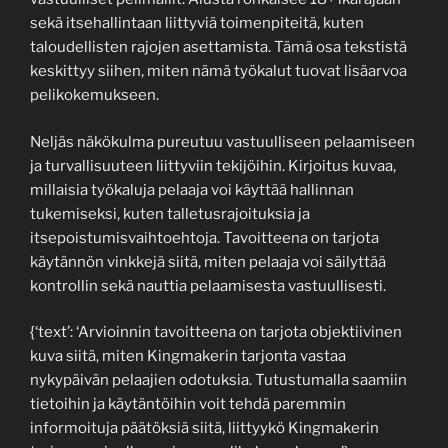
sekä itsehallintaan liittyviä toimenpiteitä, kuten
taloudellisten rajojen asettamista. Tämä osa tekstistä
keskittyy siihen, miten nämä työkalut tuovat lisäarvoa
pelikokemukseen.
Neljäs näkökulma pureutuu vastuulliseen pelaamiseen
ja turvallisuuteen liittyviin tekijöihin. Kirjoitus kuvaa,
millaisia työkaluja pelaaja voi käyttää hallinnan
tukemiseksi, kuten talletusrajoituksia ja
itsepoistumisvaihtoehtoja. Tavoitteena on tarjota
käytännön vinkkejä siitä, miten pelaaja voi säilyttää
kontrollin sekä nauttia pelaamisesta vastuullisesti.
{‘text’: ‘Arvioinnin tavoitteena on tarjota objektiivinen
kuva siitä, miten Kingmakerin tarjonta vastaa
nykypäivän pelaajien odotuksia. Tutustumalla saamiin
tietoihin ja käytäntöihin voit tehdä paremmin
informoituja päätöksiä siitä, liittyykö Kingmakerin