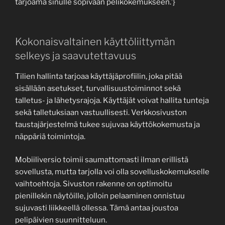
tarjoama sinulle sopivaan pelikokemukseen.’}
Kokonaisvaltainen käyttöliittymän
selkeys ja saavutettavuus
Tilien hallinta tarjoaa käyttäjäprofiilin, joka pitää
sisällään asetukset, turvallisuustoiminnot sekä
talletus- ja lähetysrajoja. Käyttäjät voivat hallita tunteja
sekä talletuksiaan vastuullisesti. Verkkosivuston
taustajärjestelmä tukee sujuvaa käyttökokemusta ja
näppäriä toimintoja.
Mobiiliversio toimii saumattomasti ilman erillistä
sovellusta, mutta tarjolla voi olla sovelluskokemukselle
vaihtoehtoja. Sivuston rakenne on optimoitu
pienillekin näytöille, jolloin pelaaminen onnistuu
sujuvasti liikkeellä ollessa. Tämä antaa joustoa
pelipäivien suunnitteluun.