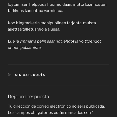
löytämisen helppous huomioidaan, mutta käännösten
tarkkuus kannattaa varmistaa.
Koe Kingmakerin monipuolinen tarjonta; muista
asettaa talletusrajoja alussa.
Lue ja ymmärrä pelin säännöt, ehdot ja voittoehdot
ennen pelaamista.
CATEGORÍAS
SIN CATEGORÍA
Deja una respuesta
Tu dirección de correo electrónico no será publicada.
Los campos obligatorios están marcados con
*