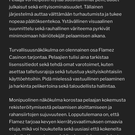
julkaisut sekä erityisominaisuudet. Tällainen
järjestelmä auttaa välttämään turhautumista ja tukee
nopeaa päätöksentekoa. Ystävällinen visuaalinen
suunnittelu sekä rauhallinen väriteema pyrkivät
minimoimaan häiriötekijät pelaamisen aikana.
Turvallisuusnäkökulma on olennainen osa Flamez
Casinon tarjontaa. Pelaajien tulisi aina tarkistaa
lisenssitiedot sekä tehdä omat varotoimet, kuten
asettaa talletusrajoja sekä tutustua yksityiskohtaisiin
käyttöehtoihin. Pidä mielessä vastuullinen pelaaminen
ja harkinta pelikertoina sekä taloudellista hallintaa.
Monipuolinen näkökulma korostaa pelaajan kokemusta
rekisteröitymisestä pelaamisen aloittamiseen ja
rahansiirtojen sujuvuuteen. Lopputulemana on, että
Flamez tarjoaa kevyen kierrätysvaatimuksen omaavia
etuja, mikä voi houkutella sekä uusiasi että kokeneita