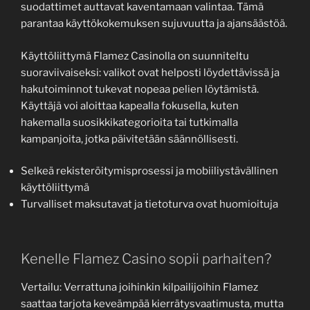
suodattimet auttavat kaventamaan valintaa. Tämä
parantaa käyttökokemuksen sujuvuutta ja ajansäästöä.
Käyttöliittymä Flamez Casinolla on suunniteltu
suoraviivaiseksi: valikot ovat helposti löydettävissä ja
hakutoiminnot tukevat nopeaa pelien löytämistä.
Käyttäjä voi aloittaa kapealla fokusella, kuten
hakemalla suosikkikategorioita tai tutkimalla
kampanjoita, jotka päivitetään säännöllisesti.
Selkeä rekisteröitymisprosessi ja mobiiliystävällinen
käyttöliittymä
Turvalliset maksutavat ja tietoturva ovat huomioituja
Kenelle Flamez Casino sopii parhaiten?
Vertailu: Verrattuna joihinkin kilpailijoihin Flamez
saattaa tarjota keveämpää kierrätysvaatimusta, mutta