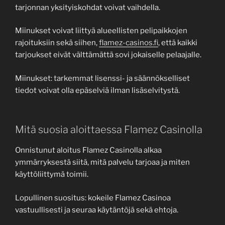
tarjonnan yksityiskohdat voivat vaihdella.
Miinukset voivat liittyä alueellisten pelipaikkojen
rajoituksiin sekä siihen,
flamez-casinos.fi
, että kaikki
tarjoukset eivät välttämättä sovi jokaiselle pelaajalle.
Miinukset: tarkemmat lisenssi- ja säännökselliset
tiedot voivat olla epäselviä ilman lisäselvitystä.
Mitä suosia aloittaessa Flamez Casinolla
Onnistunut aloitus Flamez Casinolla alkaa
ymmärryksestä siitä, mitä palvelu tarjoaa ja miten
käyttöliittymä toimii.
Lopullinen suositus: kokeile Flamez Casinoa
vastuullisesti ja seuraa käytäntöjä sekä ehtoja.