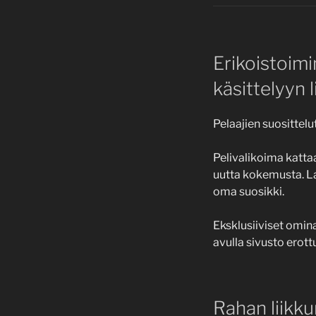
Erikoistoimi
käsittelyyn 
Pelaajien suosittelu
Pelivalikoima kattaa
uutta kokemusta. La
oma suosikki.
Eksklusiiviset ominai
avulla sivusto erott
Rahan liikk