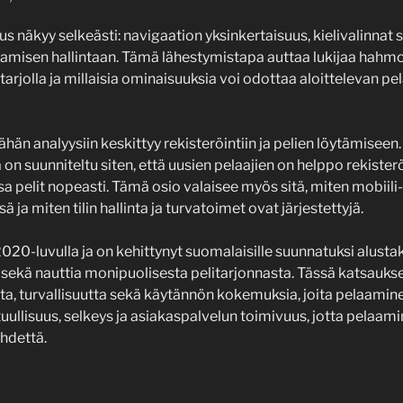
s näkyy selkeästi: navigaation yksinkertaisuus, kielivalinnat 
aamisen hallintaan. Tämä lähestymistapa auttaa lukijaa hahm
arjolla ja millaisia ominaisuuksia voi odottaa aloittelevan pe
än analyysiin keskittyy rekisteröintiin ja pelien löytämiseen.
 on suunniteltu siten, että uusien pelaajien on helppo rekisterö
a pelit nopeasti. Tämä osio valaisee myös sitä, miten mobiili
 ja miten tilin hallinta ja turvatoimet ovat järjestettyjä.
020-luvulla ja on kehittynyt suomalaisille suunnatuksi alustak
t sekä nauttia monipuolisesta pelitarjonnasta. Tässä katsauks
ta, turvallisuutta sekä käytännön kokemuksia, joita pelaamine
ullisuus, selkeys ja asiakaspalvelun toimivuus, jotta pelaami
hdettä.