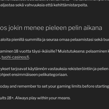
paljastaa sekä vahvuuksia että kehittämistarpeita.
jos jokin menee pieleen pelin aikana
aloita pienillä summilla ja seuraa omaa pelaamistasi sekä bud
minen 18 vuotta täysi-ikäisille? Muistutuksena: pelaaminen ku
,
tuohi-casinos.fi
.
kset tarjoavat käytännön vastauksia rekisteröintiin ja pelien
 ohjeet ensimmäiseen pelikategoriaan.
today and remember to set your gaming limits before starting
dults 18+. Always play within your means.