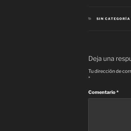
CATEGORÍAS
SIN CATEGORÍA
Deja una resp
Tu dirección de cor
*
Comentario
*