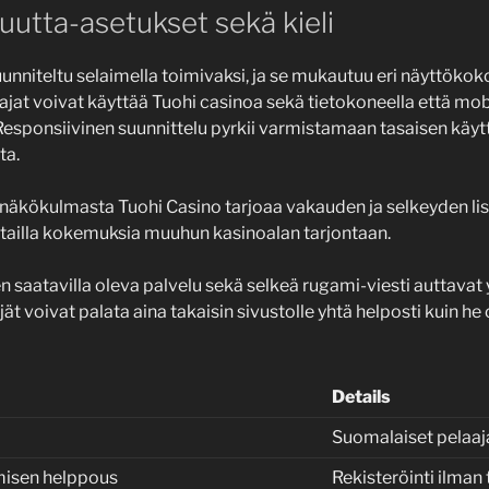
luutta-asetukset sekä kieli
uunniteltu selaimella toimivaksi, ja se mukautuu eri näyttökok
aajat voivat käyttää Tuohi casinoa sekä tietokoneella että mobii
a. Responsiivinen suunnittelu pyrkii varmistamaan tasaisen k
ta.
 näkökulmasta Tuohi Casino tarjoaa vakauden ja selkeyden lis
tailla kokemuksia muuhun kasinoalan tarjontaan.
saatavilla oleva palvelu sekä selkeä rugami-viesti auttavat
ät voivat palata aina takaisin sivustolle yhtä helposti kuin he
Details
Suomalaiset pelaaj
misen helppous
Rekisteröinti ilman t