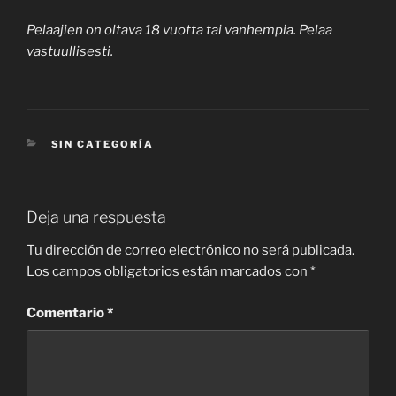
Pelaajien on oltava 18 vuotta tai vanhempia. Pelaa
vastuullisesti.
CATEGORÍAS
SIN CATEGORÍA
Deja una respuesta
Tu dirección de correo electrónico no será publicada.
Los campos obligatorios están marcados con
*
Comentario
*