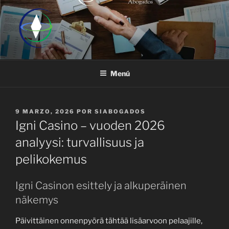
Saltar
al
contenido
Menú
PUBLICADO
9 MARZO, 2026
POR
SIABOGADOS
EL
Igni Casino – vuoden 2026
analyysi: turvallisuus ja
pelikokemus
Igni Casinon esittely ja alkuperäinen
näkemys
Päivittäinen onnenpyörä tähtää lisäarvoon pelaajille,