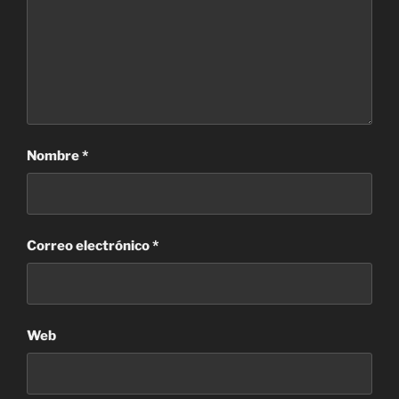
Nombre
*
Correo electrónico
*
Web