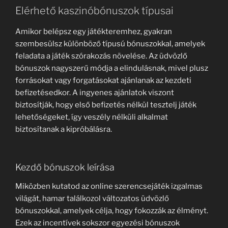
Elérhető kaszinóbónuszok típusai
Amikor belépsz egy játékteremhez, gyakran
szembesülsz különböző típusú bónuszokkal, amelyek
feladata a játék szórakozás növelése. Az üdvözlő
bónuszok nagyszerű módja a elindulásnak, mivel plusz
forrásokat vagy forgatásokat ajánlanak az kezdeti
befizetésedkor. A ingyenes ajánlatok viszont
biztosítják, hogy első befizetés nélkül tesztelj játék
lehetőségeket, így veszély nélküli alkalmat
biztosítanak a kipróbálásra.
Kezdő bónuszok leírása
Miközben kutatod az online szerencsejáték izgalmas
világát, hamar találkozol változatos üdvözlő
bónuszokkal, amelyek célja, hogy fokozzák az élményt.
Ezek az incentívek sokszor egyezési bónuszok