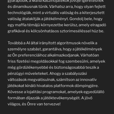
gyarapodik, a Mafia kaszinójátékok jövője ígéretesnek
és dinamikusnak tűnik. Várhatsz arra, hogy olyan fejlett
technológiák, mint a virtuális valóság és a kiterjesztett
valóság átalakítják a játékélményt. Gondolj bele, hogy
egy maffia témájú környezetbe kerülsz, amely elragadó
grafikával és kölcsönhatásos sztorimeséléssel húz be.
Továbbá a AI által irányított algoritmusok növelik a
személyre szabást, garantálva, hogy a játékélmények
az Ön preferenciáihoz alkalmazkodjanak. Várhatóan
friss fizetési megoldásokkal fog szembesülni, amelyek
még gördülékenyebbé és biztonságosabbá teszik a
pénzügyi műveleteket. Ahogy a szabályozási
változások megvalósulnak, számítson az innovatív
játékokat kínáló hivatalos platformok dömpingjére.
Kövesse a lojalitási programokat, amelyek egyedülálló
formában díjazzák a játéktevékenységét. A jövő
világos, és Önre van tervezve!