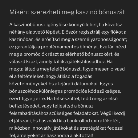
Miként szerezheti meg kaszinó bónuszát
A kaszinóbónusz igénylése könnyű lehet, ha követsz
néhány alapvető lépést. Először regisztrálj egy fiókot a
kaszinóban, és erősítsd meg a személyazonosságodat;
ez garantálja a problémamentes élményt. Ezután nézd
meg a promóciók részt az elérhető bónuszokért, és
válaszd ki azt, amelyik illik a játékstílusodhoz. Ha
megtaláltad a megfelelő bónuszt, figyelmesen olvasd
el a feltételeket, hogy átlásd a fogadási
követelményeket és a lejárati dátumokat. Egyes
bónuszokhoz különleges promóciós kód szükséges,
ezért figyelj erre. Ha felkészültél, tedd meg az első
befizetésedet, vagy teljesítsd a bónusz
felszabadításához szükséges feladatokat. Végül kezdj
el játszani, és használd ki a bankrollod extra löketét,
miközben innovatív játékokat és stratégiákat fedezel
fel, amelyeket az hasznodra alakítottál!