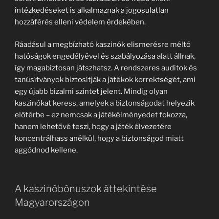
intézkedéseket is alkalmaznak a jogosulatlan
hozzáférés elleni védelem érdekében.
Ráadásul a megbízható kaszinók elismerésre méltó
hatóságok engedélyével és szabályozása alatt állnak,
így magabiztosan játszhatsz. A rendszeres auditok és
tanúsítványok biztosítják a játékok korrektségét, ami
egy újabb bizalmi szintet jelent. Mindig olyan
kaszinókat keress, amelyek a biztonságodat helyezik
előtérbe – ez nemcsak a játékélményedet fokozza,
hanem lehetővé teszi, hogy a játék élvezetére
koncentrálhass anélkül, hogy a biztonságod miatt
aggódnod kellene.
A kaszinóbónuszok áttekintése
Magyarországon