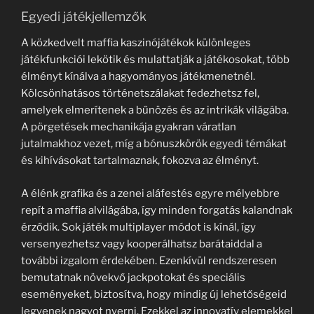
Egyedi játékjellemzők
A közkedvelt maffia kaszinójátékok különleges
játékfunkciói lekötik és mulattatják a játékosokat, több
élményt kínálva a hagyományos játékmenetnél.
Kölcsönhatásos történetszálakat fedezhetsz fel,
amelyek elmerítenek a bűnözés és az intrikák világába.
A pörgetések mechanikája gyakran váratlan
jutalmakhoz vezet, míg a bónuszkörök egyedi témákat
és kihívásokat tartalmaznak, fokozva az élményt.
A élénk grafika és a zenei aláfestés egyre mélyebbre
repít a maffia alvilágába, így minden forgatás kalandnak
érződik. Sok játék multiplayer módot is kínál, így
versenyezhetsz vagy kooperálhatsz barátaiddal a
további izgalom érdekében. Ezenkívül rendszeresen
bemutatnak növekvő jackpotokat és speciális
eseményeket, biztosítva, hogy mindig új lehetőségeid
legyenek nagyot nyerni. Ezekkel az innovatív elemekkel