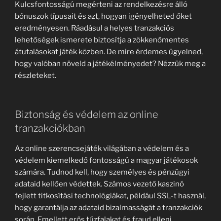
Kulcsfontosságú megérteni az rendelkezésre álló
bónuszok típusait és azt, hogyan igényelheted őket
eredményesen. Ráadásul a helyes tranzakciós
lehetőségek ismerete biztosítja a zökkenőmentes
átutalásokat játék közben. De mire érdemes ügyelned,
hogy valóban növeld a játékélményedet? Nézzük meg a
részleteket.
Biztonság és védelem az online
tranzakciókban
Az online szerencsejáték világában a védelem és a
védelem kiemelkedő fontosságú a magyar játékosok
számára. Tudnod kell, hogy személyes és pénzügyi
adataid kellően védettek. Számos vezető kaszinó
fejlett titkosítási technológiákat, például SSL-t használ,
hogy garantálja az adataid bizalmasságát a tranzakciók
során. Emellett erős tűzfalakat és fraud elleni