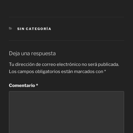
CATEGORÍAS
SIN CATEGORÍA
Deja una respuesta
Tu dirección de correo electrónico no será publicada.
Los campos obligatorios están marcados con
*
Comentario
*