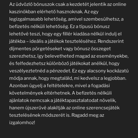
Az üdvözlő bónuszok csak a kezdetét jelentik az online
kaszinókban elérhető hasznoknak. Az egy
legizgalmasabb lehetőség, amivel szembesülhetsz, a
befizetés nélküli lehetőség. Ez a típusú bónusz
lehetővé teszi, hogy egy fillér kiadása nélkül indulj el
játékba – ideális a játékok teszteléséhez. Rendszerint
díjmentes pörgetéseket vagy bónusz összeget
szerezhetsz, így belevetheted magad az eseményekbe,
és felfedezhetsz különböző játékokat anélkül, hogy
veszélyeztetnéd a pénzedet. Ez egy alacsony kockázatú
módja annak, hogy megtaláld, mi kedvelsz a legjobban.
Azonban ügyelj a feltételekre, mivel a fogadási
követelmények eltérhetnek. A befizetés nélküli
ajánlatok nemcsak a játéktapasztalatodat növelik,
hanem újszerűvé alakítják az online szerencsejáték
tesztelésének módszerét is. Ragadd meg az
izgalomhoz!