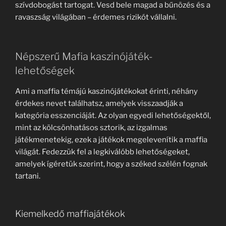
szívdobogást tartogat. Vesd bele magad a bűnözés és a
ravaszság világában – érdemes rizikót vállalni.
Népszerű Mafia kaszinójáték-
lehetőségek
Ami a maffia témájú kaszinójátékokat érinti, néhány
érdekes nevet találhatsz, amelyek visszaadják a
kategória esszenciáját. Az olyan egyedi lehetőségektől,
mint az kölcsönhatásos sztorik, az izgalmas
játékmenetekig, ezek a játékok megelevenítik a maffia
világát. Fedezzük fel a legkiválóbb lehetőségeket,
amelyek ígéretük szerint, hogy a széked szélén fognak
tartani.
Kiemelkedő maffiajátékok