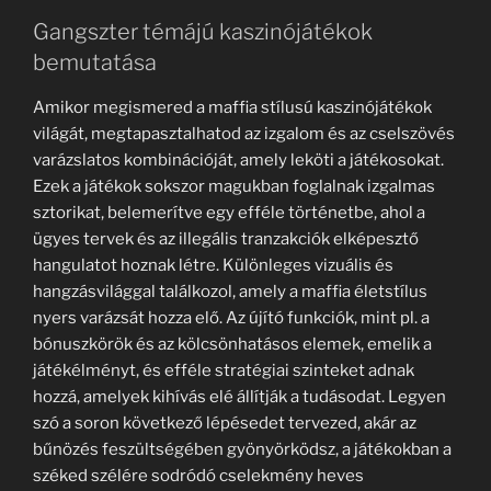
Gangszter témájú kaszinójátékok
bemutatása
Amikor megismered a maffia stílusú kaszinójátékok
világát, megtapasztalhatod az izgalom és az cselszövés
varázslatos kombinációját, amely leköti a játékosokat.
Ezek a játékok sokszor magukban foglalnak izgalmas
sztorikat, belemerítve egy efféle történetbe, ahol a
ügyes tervek és az illegális tranzakciók elképesztő
hangulatot hoznak létre. Különleges vizuális és
hangzásvilággal találkozol, amely a maffia életstílus
nyers varázsát hozza elő. Az újító funkciók, mint pl. a
bónuszkörök és az kölcsönhatásos elemek, emelik a
játékélményt, és efféle stratégiai szinteket adnak
hozzá, amelyek kihívás elé állítják a tudásodat. Legyen
szó a soron következő lépésedet tervezed, akár az
bűnözés feszültségében gyönyörködsz, a játékokban a
széked szélére sodródó cselekmény heves