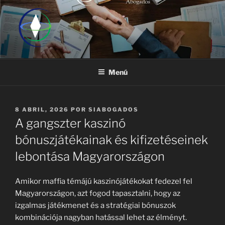
Saltar
al
contenido
Menú
PUBLICADO
8 ABRIL, 2026
POR
SIABOGADOS
EL
A gangszter kaszinó
bónuszjátékainak és kifizetéseinek
lebontása Magyarországon
Amikor maffia témájú kaszinójátékokat fedezel fel
Magyarországon, azt fogod tapasztalni, hogy az
izgalmas játékmenet és a stratégiai bónuszok
kombinációja nagyban hatással lehet az élményt.