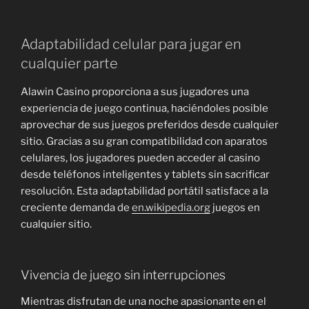
Adaptabilidad celular para jugar en
cualquier parte
Alawin Casino proporciona a sus jugadores una
experiencia de juego continua, haciéndoles posible
aprovechar de sus juegos preferidos desde cualquier
sitio. Gracias a su gran compatibilidad con aparatos
celulares, los jugadores pueden acceder al casino
desde teléfonos inteligentes y tablets sin sacrificar
resolución. Esta adaptabilidad portátil satisface a la
creciente demanda de
en.wikipedia.org
juegos en
cualquier sitio.
Vivencia de juego sin interrupciones
Mientras disfrutan de una noche apasionante en el