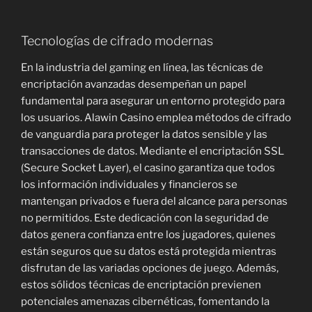
Tecnologías de cifrado modernas
En la industria del gaming en línea, las técnicas de
encriptación avanzadas desempeñan un papel
fundamental para asegurar un entorno protegido para
los usuarios. Alawin Casino emplea métodos de cifrado
de vanguardia para proteger la datos sensible y las
transacciones de datos. Mediante el encriptación SSL
(Secure Socket Layer), el casino garantiza que todos
los información individuales y financieros se
mantengan privados e fuera del alcance para personas
no permitidos. Este dedicación con la seguridad de
datos genera confianza entre los jugadores, quienes
están seguros que su datos está protegida mientras
disfrutan de las variadas opciones de juego. Además,
estos sólidos técnicas de encriptación previenen
potenciales amenazas cibernéticas, fomentando la