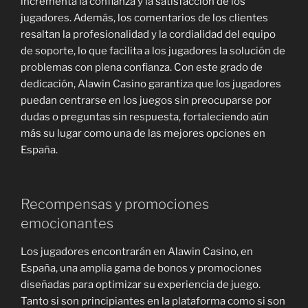
incrementa la confianza y la satisfacción de los
jugadores. Además, los comentarios de los clientes
resaltan la profesionalidad y la cordialidad del equipo
de soporte, lo que facilita a los jugadores la solución de
problemas con plena confianza. Con este grado de
dedicación, Alawin Casino garantiza que los jugadores
puedan centrarse en los juegos sin preocuparse por
dudas o preguntas sin respuesta, fortaleciendo aún
más su lugar como una de las mejores opciones en
España.
Recompensas y promociones
emocionantes
Los jugadores encontrarán en Alawin Casino, en
España, una amplia gama de bonos y promociones
diseñadas para optimizar su experiencia de juego.
Tanto si son principiantes en la plataforma como si son