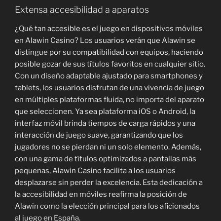
Extensa accesibilidad a aparatos
¿Qué tan accesible es el juego en dispositivos móviles
en Alawin Casino? Los usuarios verán que Alawin se
distingue por su compatibilidad con equipos, haciendo
posible gozar de sus títulos favoritos en cualquier sitio.
Con un diseño adaptable ajustado para smartphones y
tablets, los usuarios disfrutan de una vivencia de juego
en múltiples plataformas fluida, no importa del aparato
que seleccionen. Ya sea plataforma iOS o Android, la
interfaz móvil brinda tiempos de carga rápidos y una
interacción de juego suave, garantizando que los
jugadores no se pierdan ni un solo elemento. Además,
con una gama de títulos optimizados a pantallas más
pequeñas, Alawin Casino facilita a los usuarios
desplazarse sin perder la excelencia. Esta dedicación a
la accesibilidad en móviles reafirma la posición de
Alawin como la elección principal para los aficionados
al juego en España.