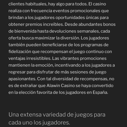
clientes habituales, hay algo para todos. El casino
realiza con frecuencia eventos promocionales que
brindan a los jugadores oportunidades únicas para
obtener premios increíbles. Desde abundantes bonos
de bienvenida hasta devoluciones semanales, cada
oferta busca maximizar la diversión. Los jugadores
también pueden beneficiarse de los programas de
fidelización que recompensan el juego continuo con
ventajas irresistibles. Las vibrantes promociones
mantienen la emoción, incentivando a los jugadores a
regresar para disfrutar de más sesiones de juego
apasionantes. Con tal diversidad de recompensas, no
es de extrañar que Alawin Casino se haya convertido
en la elección favorita de los jugadores en España.
Una extensa variedad de juegos para
cada uno los jugadores.