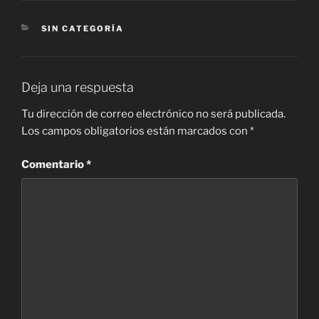
CATEGORÍAS
SIN CATEGORÍA
Deja una respuesta
Tu dirección de correo electrónico no será publicada.
Los campos obligatorios están marcados con
*
Comentario
*