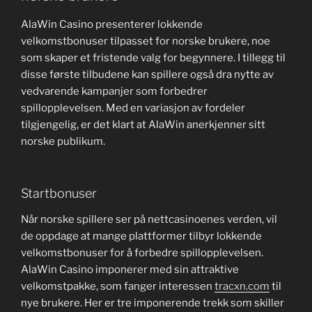
AlaWin Casino presenterer lokkende
velkomstbonuser tilpasset for norske brukere, noe
som skaper et fristende valg for begynnere. I tillegg til
disse første tilbudene kan spillere også dra nytte av
vedvarende kampanjer som forbedrer
spillopplevelsen. Med en variasjon av fordeler
tilgjengelig, er det klart at AlaWin anerkjenner sitt
norske publikum.
Startbonuser
Når norske spillere ser på nettcasinoenes verden, vil
de oppdage at mange plattformer tilbyr lokkende
velkomstbonuser for å forbedre spillopplevelsen.
AlaWin Casino imponerer med sin attraktive
velkomstpakke, som fanger interessen
tracxn.com
til
nye brukere. Her er tre imponerende trekk som skiller