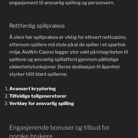
engasjement til ansvarlig spilling og personvern.
Rettferdig spillpraksis
Å sikre fair spillpraksis er viktig for ethvert nettcasino,
ettersom spillere må stole på at de spiller i et upartisk
miljø. AlaWin Casino legger stor vekt på integriteten til
spillene og ansvarlig spillatferd gjennom pålitelige
sikkerhetsfunksjoner. Deres dedikasjon til åpenhet
styrker tillit blant spillerne.
Avansert kryptering
Tilfeldige tallgeneratorer
Verktøy for ansvarlig spilling
Engasjerende bonuser og tilbud for
norske brukere