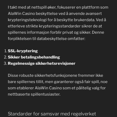
I takt med at nettspill øker, fokuserer en plattform som
AlaWin Casino beskyttelse ved å anvende avansert
krypteringsteknologi for å beskytte brukerdata. Ved å
etterleve strikte krypteringsstandarder sikrer de at
spillernes informasjon forblir privat og sikker. Denne
forpliktelsen til databeskyttelse omfatter:
SSL-kryptering
Sikker betalingsbehandling
Regelmessige sikkerhetsrevisjoner
Disse robuste sikkerhetsfunksjonene fremmer ikke
bare spillernes tillit, men garanterer også fair spill, noe
som etablerer AlaWin Casino som et pålitelig valg for
nettbaserte spillentusiaster.
Standarder for samsvar med regelverket