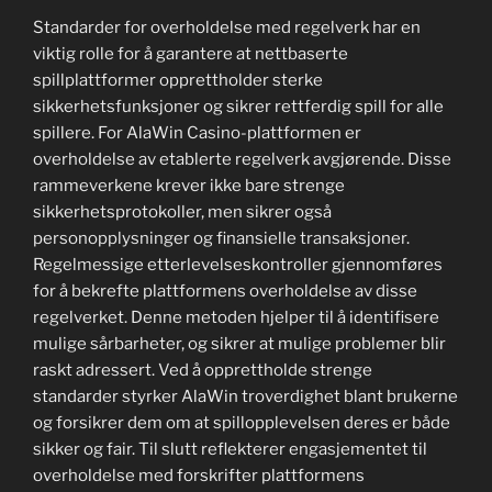
Standarder for overholdelse med regelverk har en
viktig rolle for å garantere at nettbaserte
spillplattformer opprettholder sterke
sikkerhetsfunksjoner og sikrer rettferdig spill for alle
spillere. For AlaWin Casino-plattformen er
overholdelse av etablerte regelverk avgjørende. Disse
rammeverkene krever ikke bare strenge
sikkerhetsprotokoller, men sikrer også
personopplysninger og finansielle transaksjoner.
Regelmessige etterlevelseskontroller gjennomføres
for å bekrefte plattformens overholdelse av disse
regelverket. Denne metoden hjelper til å identifisere
mulige sårbarheter, og sikrer at mulige problemer blir
raskt adressert. Ved å opprettholde strenge
standarder styrker AlaWin troverdighet blant brukerne
og forsikrer dem om at spillopplevelsen deres er både
sikker og fair. Til slutt reflekterer engasjementet til
overholdelse med forskrifter plattformens