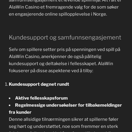
samfunnsengasjement et levende spillmiljø. Alt i alt er
AlaWin Casino et fremragende valg for de som søker
en engasjerende online spillopplevelse i Norge.
Kundesupport og samfunnsengasjement
Selv om spillere setter pris på spenningen ved spill på
AlaWin Casino, anerkjenner de også pålitelig
kundesupport og deltakelse i fellesskapet. AlaWin
fokuserer på disse aspektene ved å tilby:
Kundesupport døgnet rundt
Aktive fellesskapsforum
Regelmessige undersøkelser for tilbakemeldinger
fra kunder
Denne allsidige tilnærmingen sikrer at spillerne føler
seg hørt og understøttet, noe som fremmer en sterk