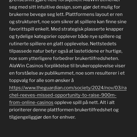
seg med sitt intuitive design, som gjør det mulig for
brukerne bevege seg lett. Plattformens layout er ren
og strukturert, noe som sikrer at spillere kan finne sine
favorittspill enkelt. Med strategisk plasserte knapper
og tydelige kategorier opplever både nye spillere og
rutinerte spillere en glatt opplevelse. Nettstedets
tilpassede natur betyr også at lastetidene er hurtige,
noe som ytterligere forbedrer brukertilfredsheten.
AlaWin Casinos forpliktelse til brukeropplevelse viser
en forståelse av publikummet, noe som resulterer i et
toppvalg for alle som ønsker å
https://www.theguardian.com/society/2024/nov/03/ra
chel-reeves-missed-opportunity-to-raise-900m-
from-online-casinos
oppleve spill på nett. Alt i alt
prioriterer denne plattformen brukertilfredshet og
tilgjengeliggjør den for enhver.