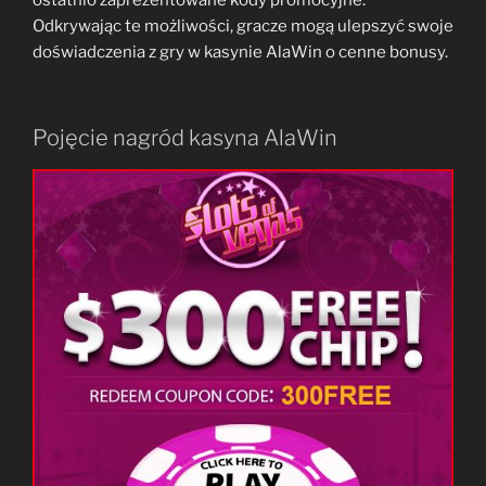
ostatnio zaprezentowane kody promocyjne.
Odkrywając te możliwości, gracze mogą ulepszyć swoje
doświadczenia z gry w kasynie AlaWin o cenne bonusy.
Pojęcie nagród kasyna AlaWin