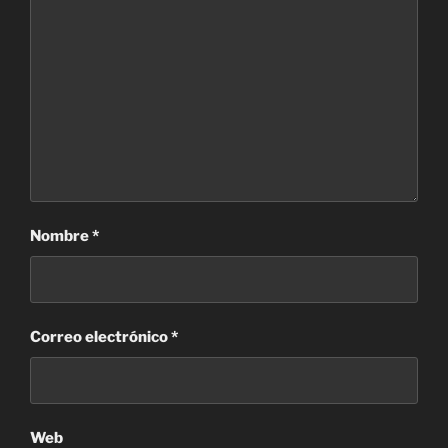
Nombre
*
Correo electrónico
*
Web