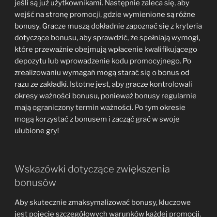
jeśli są już użytkownikami. Następnie zaleca się, aby
wejść na stronę promocji, gdzie wymienione są różne
bonusy. Gracze muszą dokładnie zapoznać się z kryteria
dotyczące bonusu, aby sprawdzić, że spełniają wymogi,
które przeważnie obejmują wpłacenie kwalifikującego
depozytu lub wprowadzenie kodu promocyjnego. Po
zrealizowaniu wymagań mogą starać się o bonus od
razu ze zakładki. Istotne jest, aby gracze kontrolowali
okresy ważności bonusu, ponieważ bonusy regularnie
mają ograniczony termin ważności. Po tym okresie
mogą korzystać z bonusem i zacząć grać w swoje
ulubione gry!
Wskazówki dotyczące zwiększenia
bonusów
Aby skutecznie zmaksymalizować bonusy, kluczowe
jest pojęcie szczegółowych warunków każdej promocji.