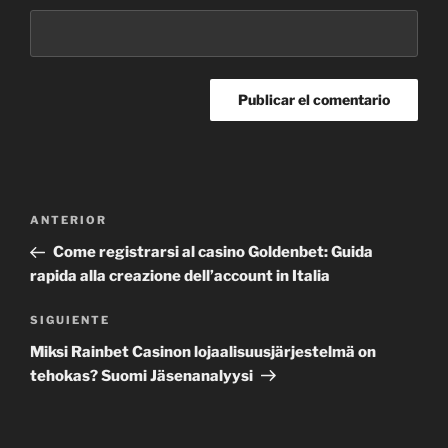
Navegación
Entrada
ANTERIOR
de
anterior:
Come registrarsi al casino Goldenbet: Guida
entradas
rapida alla creazione dell’account in Italia
Siguiente
SIGUIENTE
entrada
Miksi Rainbet Casinon lojaalisuusjärjestelmä on
tehokas? Suomi Jäsenanalyysi