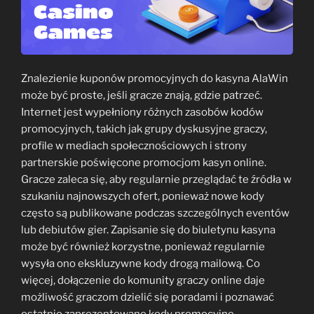
Znalezienie kuponów promocyjnych do kasyna AlaWin
może być proste, jeśli gracze znają, gdzie patrzeć.
Internet jest wypełniony różnych zasobów kodów
promocyjnych, takich jak grupy dyskusyjne graczy,
profile w mediach społecznościowych i strony
partnerskie poświęcone promocjom kasyn online.
Gracze zaleca się, aby regularnie przeglądać te źródła w
szukaniu najnowszych ofert, ponieważ nowe kody
często są publikowane podczas szczególnych eventów
lub debiutów gier. Zapisanie się do biuletynu kasyna
może być również korzystne, ponieważ regularnie
wysyła ono ekskluzywne kody drogą mailową. Co
więcej, dołączenie do komunity graczy online daje
możliwość graczom dzielić się poradami i poznawać