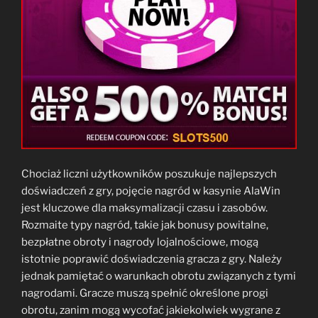
Chociaż liczni użytkowników poszukuje najlepszych
doświadczeń z gry, pojęcie nagród w kasynie AlaWin
jest kluczowe dla maksymalizacji czasu i zasobów.
Rozmaite typy nagród, takie jak bonusy powitalne,
bezpłatne obroty i nagrody lojalnościowe, mogą
istotnie poprawić doświadczenia gracza z gry. Należy
jednak pamiętać o warunkach obrotu związanych z tymi
nagrodami. Gracze muszą spełnić określone progi
obrotu, zanim mogą wycofać jakiekolwiek wygrane z