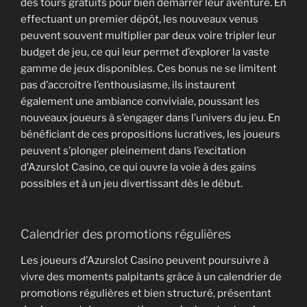
des tours gratuits pour bien démarrer leur aventure. En
effectuant un premier dépôt, les nouveaux venus
peuvent souvent multiplier par deux voire tripler leur
budget de jeu, ce qui leur permet d’explorer la vaste
gamme de jeux disponibles. Ces bonus ne se limitent
pas d’accroître l’enthousiasme, ils instaurent
également une ambiance conviviale, poussant les
nouveaux joueurs à s’engager dans l’univers du jeu. En
bénéficiant de ces propositions lucratives, les joueurs
peuvent s’plonger pleinement dans l’excitation
d’Azurslot Casino, ce qui ouvre la voie à des gains
possibles et à un jeu divertissant dès le début.
Calendrier des promotions régulières
Les joueurs d’Azurslot Casino peuvent poursuivre à
vivre des moments palpitants grâce à un calendrier de
promotions régulières et bien structuré, présentant