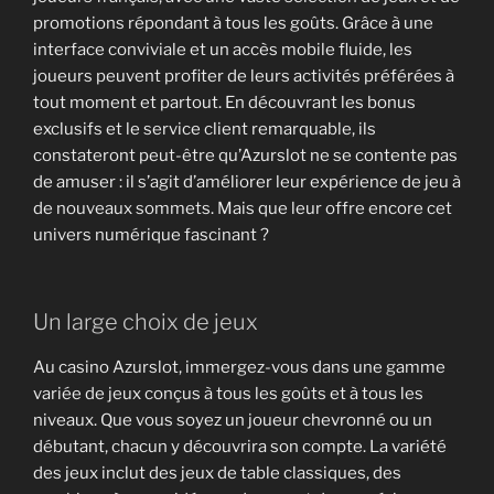
promotions répondant à tous les goûts. Grâce à une
interface conviviale et un accès mobile fluide, les
joueurs peuvent profiter de leurs activités préférées à
tout moment et partout. En découvrant les bonus
exclusifs et le service client remarquable, ils
constateront peut-être qu’Azurslot ne se contente pas
de amuser : il s’agit d’améliorer leur expérience de jeu à
de nouveaux sommets. Mais que leur offre encore cet
univers numérique fascinant ?
Un large choix de jeux
Au casino Azurslot, immergez-vous dans une gamme
variée de jeux conçus à tous les goûts et à tous les
niveaux. Que vous soyez un joueur chevronné ou un
débutant, chacun y découvrira son compte. La variété
des jeux inclut des jeux de table classiques, des