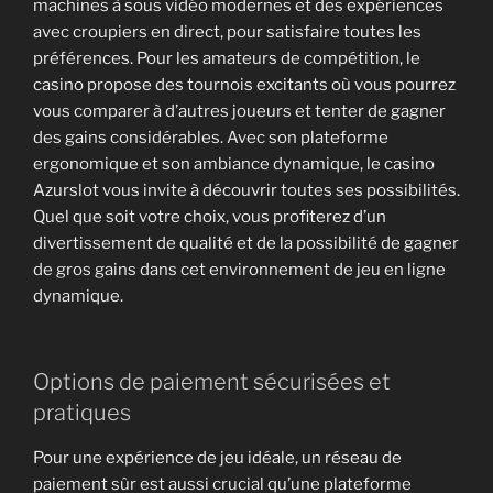
machines à sous vidéo modernes et des expériences
avec croupiers en direct, pour satisfaire toutes les
préférences. Pour les amateurs de compétition, le
casino propose des tournois excitants où vous pourrez
vous comparer à d’autres joueurs et tenter de gagner
des gains considérables. Avec son plateforme
ergonomique et son ambiance dynamique, le casino
Azurslot vous invite à découvrir toutes ses possibilités.
Quel que soit votre choix, vous profiterez d’un
divertissement de qualité et de la possibilité de gagner
de gros gains dans cet environnement de jeu en ligne
dynamique.
Options de paiement sécurisées et
pratiques
Pour une expérience de jeu idéale, un réseau de
paiement sûr est aussi crucial qu’une plateforme