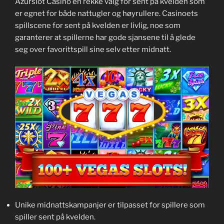
Azurslot Casino en rekke valg for sent på kvelden som
er egnet for både nattugler og høyrullere. Casinoets
spillscene for sent på kvelden er livlig, noe som
garanterer at spillerne har gode sjansene til å glede
seg over favorittspill sine selv etter midnatt.
Unike midnattskampanjer er tilpasset for spillere som
spiller sent på kvelden.