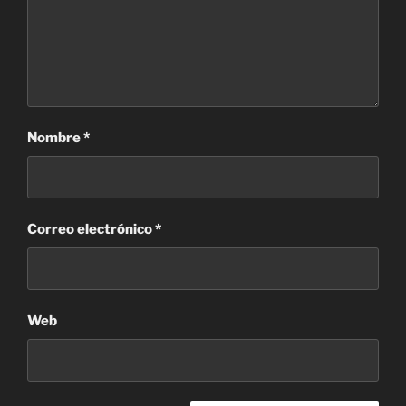
Nombre
*
Correo electrónico
*
Web