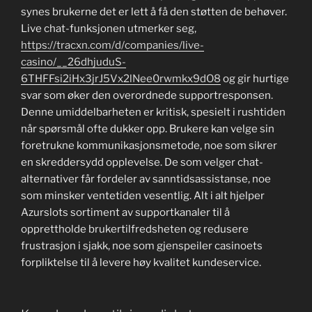
synes brukerne det er lett å få den støtten de behøver.
Live chat-funksjonen utmerker seg,
https://tracxn.com/d/companies/live-
casino/__26dhjuduS-
6THFFsi2iHx3jrJ5Vx2lNee0rwmkx9dO8
og gir hurtige
svar som øker den overordnede supportresponsen.
Denne umiddelbarheten er kritisk, spesielt i rushtiden
når spørsmål ofte dukker opp. Brukere kan velge sin
foretrukne kommunikasjonsmetode, noe som sikrer
en skreddersydd opplevelse. De som velger chat-
alternativer får fordeler av sanntidsassistanse, noe
som minsker ventetiden vesentlig. Alt i alt hjelper
Azurslots sortiment av supportkanaler til å
opprettholde brukertilfredsheten og redusere
frustrasjon i sjakk, noe som gjenspeiler casinoets
forpliktelse til å levere høy kvalitet kundeservice.