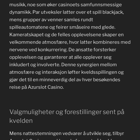
musikk, noe som øker casinoets samfunnsmessige
dynamikk. Par utveksler latter over et spill blackjack,
mens grupper av venner samles rundt
spilleautomatene og feirer småseire med glede.
Kameratskapet og de felles opplevelsene skaper en
velkommende atmosfære, hvor latter kombineres med
nervene ved konkurrering. De ansatte forsterker
opplevelsen og garanterer at alle opplever seg
inkludert og involverte. Denne synergien mellom
atmosfære og interaksjon løfter kveldsspillingen og
gjør det til en minneverdig del av hver besøkendes
reise på Azurslot Casino.
Valgmuligheter og forestillinger sent på
kvelden
Mens nattestemningen vedvarer å utvikle seg, tilbyr