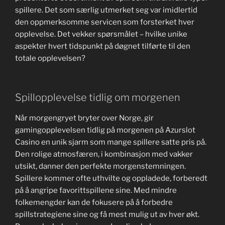
spillere. Det som særlig utmerket seg var imidlertid
den oppmerksomme servicen som forsterket hver
opplevelse. Det vekker spørsmålet – hvilke unike
aspekter hvert tidspunkt på døgnet tilførte til den
totale opplevelsen?
Spillopplevelse tidlig om morgenen
Når morgengryet bryter over Norge, gir
gamingopplevelsen tidlig på morgenen på Azurslot
Casino en unik sjarm som mange spillere satte pris på.
Den rolige atmosfæren, i kombinasjon med vakker
utsikt, danner den perfekte morgenstemningen.
Spillere kommer ofte uthvilte og oppladede, forberedt
på å angripe favorittspillene sine. Med mindre
folkemengder kan de fokusere på å forbedre
spillstrategiene sine og få mest mulig ut av hver økt.