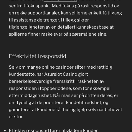
sentralt fokuspunkt. Med fokus på rask responstid og
en rekke supportkanaler, kan spillerne enkelt få tilgang
til assistanse de trenger. I tillegg sikrer
tilgjengeligheten av en detaljert kunnskapsbase at
spillerne finner raske svar på spørsmålene sine.
Effektivitet i responstid
Selv om mange online casinoer sliter med rettidig
kundestøtte, har Azurslot Casino gjort
bemerkelsesverdige fremskritt i raskheten av
responstiden i toppperiodene, som for eksempel
ettermiddagsrushet. Når man ser på driften deres, er
det tydelig at de prioriterer kundetilfredshet, og
garanterer at kundene får hurtig hjelp selv når behovet
er stor.
Effektiv responstid fører til gladere kunder