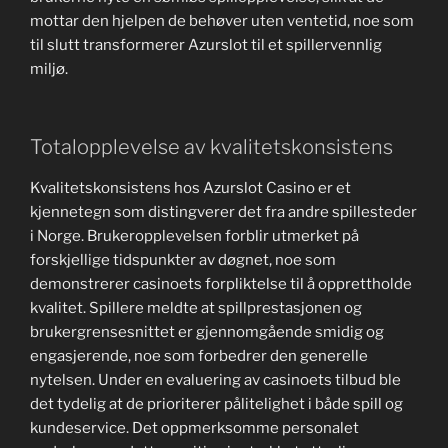
mottar den hjelpen de behøver uten ventetid, noe som
til slutt transformerer Azurslot til et spillervennlig
miljø.
Totalopplevelse av kvalitetskonsistens
Kvalitetskonsistens hos Azurslot Casino er et
kjennetegn som distingverer det fra andre spillesteder
i Norge. Brukeropplevelsen forblir utmerket på
forskjellige tidspunkter av døgnet, noe som
demonstrerer casinoets forpliktelse til å opprettholde
kvalitet. Spillere meldte at spillprestasjonen og
brukergrensesnittet er gjennomgående smidig og
engasjerende, noe som forbedrer den generelle
nytelsen. Under en evaluering av casinoets tilbud ble
det tydelig at de prioriterer pålitelighet i både spill og
kundeservice. Det oppmerksomme personalet