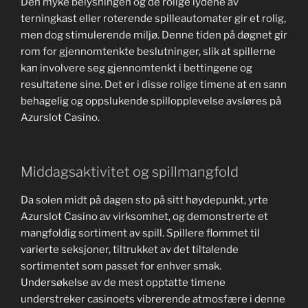
Den myke belysningen og de rolige lydene av
terningkast eller roterende spilleautomater gir et rolig,
men dog stimulerende miljø. Denne tiden på døgnet gir
rom for gjennomtenkte beslutninger, slik at spillerne
kan involvere seg gjennomtenkt i bettingene og
resultatene sine. Det er i disse rolige timene at en sann
behagelig og oppslukende spillopplevelse avsløres på
Azurslot Casino.
Middagsaktivitet og spillmangfold
Da solen midt på dagen sto på sitt høydepunkt, yrte
Azurslot Casino av virksomhet, og demonstrerte et
mangfoldig sortiment av spill. Spillere flommet til
varierte seksjoner, tiltrukket av det tiltalende
sortimentet som passet for enhver smak.
Undersøkelse av de mest opptatte timene
understreker casinoets vibrerende atmosfære i denne