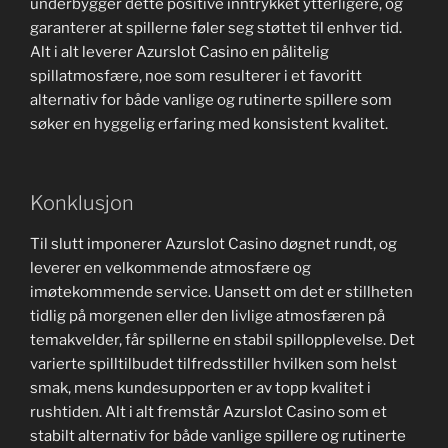
underbygger dette positive inntrykket ytterligere, og
garanterer at spillerne føler seg støttet til enhver tid.
Alt i alt leverer Azurslot Casino en pålitelig
spillatmosfære, noe som resulterer i et favoritt
alternativ for både vanlige og rutinerte spillere som
søker en hyggelig erfaring med konsistent kvalitet.
Konklusjon
Til slutt imponerer Azurslot Casino døgnet rundt, og
leverer en velkommende atmosfære og
imøtekommende service. Uansett om det er stillheten
tidlig på morgenen eller den livlige atmosfæren på
temakvelder, får spillerne en stabil spillopplevelse. Det
varierte spilltilbudet tilfredsstiller hvilken som helst
smak, mens kundesupporten er av topp kvalitet i
rushtiden. Alt i alt fremstår Azurslot Casino som et
stabilt alternativ for både vanlige spillere og rutinerte