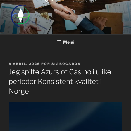
Saltar
al
contenido
Menú
PUBLICADO
8 ABRIL, 2026
POR
SIABOGADOS
EL
Jeg spilte Azurslot Casino i ulike
perioder Konsistent kvalitet i
Norge