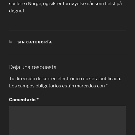
spillere i Norge, og sikrer fornøyelse når som helst på
døgnet.
CATEGORÍAS
SIN CATEGORÍA
Deja una respuesta
Tu dirección de correo electrónico no será publicada.
Los campos obligatorios están marcados con
*
Comentario
*