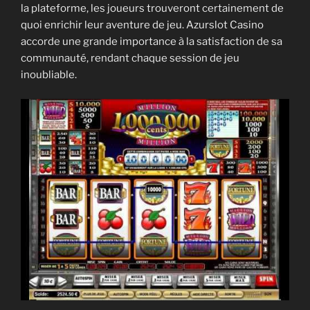
la plateforme, les joueurs trouveront certainement de
quoi enrichir leur aventure de jeu. Azurslot Casino
accorde une grande importance à la satisfaction de sa
communauté, rendant chaque session de jeu
inoubliable.