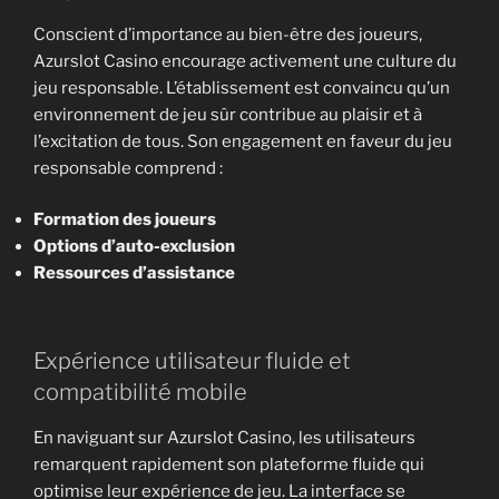
Conscient d’importance au bien-être des joueurs,
Azurslot Casino encourage activement une culture du
jeu responsable. L’établissement est convaincu qu’un
environnement de jeu sûr contribue au plaisir et à
l’excitation de tous. Son engagement en faveur du jeu
responsable comprend :
Formation des joueurs
Options d’auto-exclusion
Ressources d’assistance
Expérience utilisateur fluide et
compatibilité mobile
En naviguant sur Azurslot Casino, les utilisateurs
remarquent rapidement son plateforme fluide qui
optimise leur expérience de jeu. La interface se