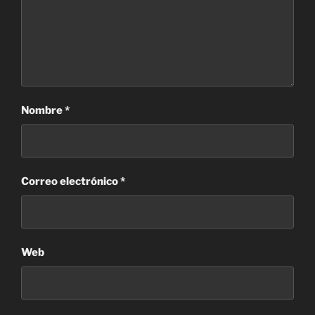
Nombre
*
Correo electrónico
*
Web