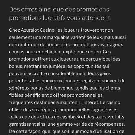
Des offres ainsi que des promotions
promotions lucratifs vous attendent
Chez Azurslot Casino, les joueurs trouveront non
seulement une remarquable variété de jeux, mais aussi
une multitude de bonus et de promotions avantageux
conçus pour enrichir leur expérience de jeu. Ces
promotions offrent aux joueurs un aperçu global des
bonus, mettant en lumière les opportunités qui
peuvent accroître considérablement leurs gains
potentiels. Les nouveaux joueurs reçoivent souvent de
généreux bonus de bienvenue, tandis que les clients
fidèles bénéficient d’offres promotionnelles
fréquentes destinées à maintenir l’intérêt. Le casino
utilise des stratégies promotionnelles ingénieuses,
telles que des offres de cashback et des tours gratuits,
garantissant ainsi une gamme variée de récompenses.
De cette façon, quel que soit leur mode d’utilisation de