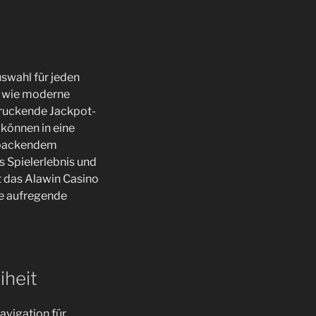
uswahl für jeden
so wie moderne
druckende Jackpot-
 können in eine
t packendem
 Spielerlebnis und
t das Alawin Casino
die aufregende
iheit
avigation für