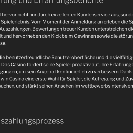
hrung und Erfahrungsberichte
t hervor nicht nur durch exzellenten Kundenservice aus, sonde
Spielerlebnis. Vom Moment der Anmeldung an erleben die S
e Auszahlungen. Bewertungen treuer Kunden unterstreichen di
t und hervorheben den Kick beim Gewinnen sowie die störun
se.
 die benutzerfreundliche Benutzeroberfläche und die vielfälti
Das Casino fordert seine Spieler proaktiv auf, ihre Erfahrunge
egungen, um sein Angebot kontinuierlich zu verbessern. Dank 
win Casino eine erste Wahl für Spieler, die Aufregung und Zu
 suchen, und stärkt seinen Ansehen im wettbewerbsintensiven
uszahlungsprozess