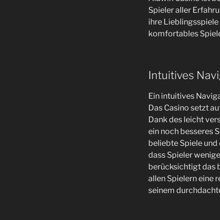
Spieler aller Erfah
ihre Lieblingsspiel
komfortables Spiel
Intuitives Nav
Ein intuitives Navig
Das Casino setzt auf
Dank des leicht ver
ein noch besseres S
beliebte Spiele und
dass Spieler wenige
berücksichtigt das 
allen Spielern eine
seinem durchdachte