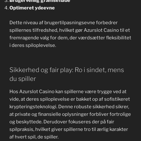
Brugervenlig grænseflade
Optimeret ydeevne
Dette niveau af brugertilpasningsevne forbedrer
spillernes tilfredshed, hvilket gør Azurslot Casino til et
fremragende valg for dem, der værdsætter fleksibilitet
i deres spiloplevelse.
Sikkerhed og fair play: Ro i sindet, mens
du spiller
Hos Azurslot Casino kan spillerne være trygge ved at
vide, at deres spiloplevelse er bakket op af sofistikeret
krypteringsteknologi. Denne robuste sikkerhed sikrer,
at private og finansielle oplysninger forbliver fortrolige
og beskyttede. Derudover fokuseres der på fair
spilpraksis, hvilket giver spillerne tro til ærlig karakter
af hvert spil, de spiller.