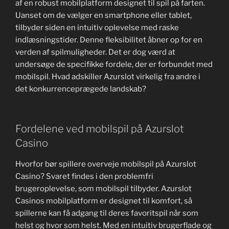
af en robust mobilplatform designet til spil på farten.
Uanset om de vælger en smartphone eller tablet,
tilbyder siden en intuitiv oplevelse med raske
indlæsningstider. Denne fleksibilitet åbner op for en
verden af spilmuligheder. Det er dog værd at
undersøge de specifikke fordele, der er forbundet med
mobilspil. Hvad adskiller Azurslot virkelig fra andre i
det konkurrenceprægede landskab?
Fordelene ved mobilspil på Azurslot
Casino
Hvorfor bør spillere overveje mobilspil på Azurslot
Casino? Svaret findes i den problemfri
brugeroplevelse, som mobilspil tilbyder. Azurslot
Casinos mobilplatform er designet til komfort, så
spillerne kan få adgang til deres favoritspil når som
helst og hvor som helst. Med en intuitiv brugerflade og