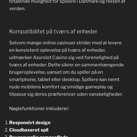
tiltalende mulighed for spillere i Danmark og resten af
verden.
Kompatibilitet på tværs af enheder
Selvom mange online casinoer strider med at levere
en konsistent oplevelse på tværs af enheder,
udmærker Azurslot Casino sig ved forenelighed på
tværs af enheder. Dette sikrer en sammenhængende
brugeroplevelse, uanset om du spiller på en
smartphone, tablet eller desktop. Spillere kan nemt
nyde mobilens komfort og smidige gameplay og
tilpasse sig deres præferencer uden vanskeligheder.
Nøglefunktioner inkluderer:
Responsivt design
Cloudbaseret spil