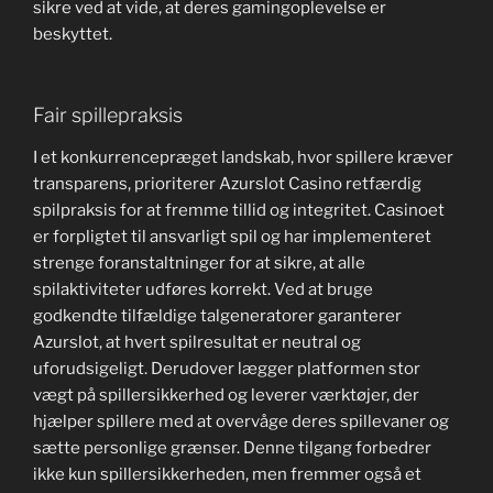
sikre ved at vide, at deres gamingoplevelse er
beskyttet.
Fair spillepraksis
I et konkurrencepræget landskab, hvor spillere kræver
transparens, prioriterer Azurslot Casino retfærdig
spilpraksis for at fremme tillid og integritet. Casinoet
er forpligtet til ansvarligt spil og har implementeret
strenge foranstaltninger for at sikre, at alle
spilaktiviteter udføres korrekt. Ved at bruge
godkendte tilfældige talgeneratorer garanterer
Azurslot, at hvert spilresultat er neutral og
uforudsigeligt. Derudover lægger platformen stor
vægt på spillersikkerhed og leverer værktøjer, der
hjælper spillere med at overvåge deres spillevaner og
sætte personlige grænser. Denne tilgang forbedrer
ikke kun spillersikkerheden, men fremmer også et