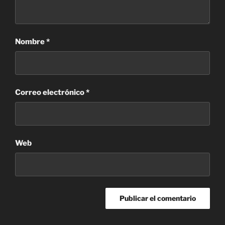
Nombre
*
Correo electrónico
*
Web