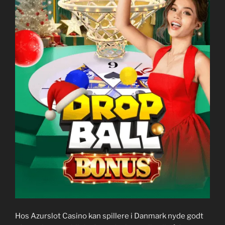
Hos Azurslot Casino kan spillere i Danmark nyde godt