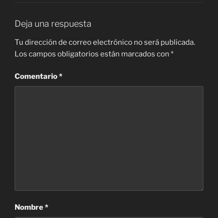
Deja una respuesta
Tu dirección de correo electrónico no será publicada.
Los campos obligatorios están marcados con
*
Comentario
*
Nombre
*