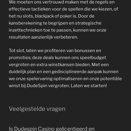
We moeten ons vertrouwd maken met de regels en
effectieve tactieken voor de spellen die we kiezen, of
het nu slots, blackjack of poker is. Door de
kansberekening te begrijpen en strategische
inzettechnieken toe te passen, kunnen we onze
resultaten aanzienlijk verbeteren.
Tot slot, laten we profiteren van bonussen en
promoties; deze deals kunnen ons speelbudget
vergroten en extra winstkansen bieden. Met een
duidelijk plan en een gedisciplineerde aanpak kunnen
we onze spelervaring optimaliseren en onze potentiële
winst bij DudeSpin vergroten. Laten we starten!
Veelgestelde vragen
Is Dudespin Casino gelicentieerd en