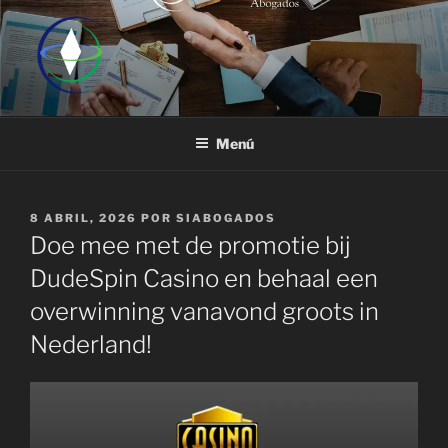
Saltar
al
contenido
Menú
PUBLICADO
8 ABRIL, 2026
POR
SIABOGADOS
EL
Doe mee met de promotie bij
DudeSpin Casino en behaal een
overwinning vanavond groots in
Nederland!