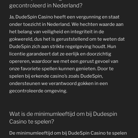
gecontroleerd in Nederland?
Ja, DudeSpin Casino heeft een vergunning en staat
onder toezicht in Nederland. We hechten waarde aan
het belang van veiligheid en integriteit in de
gokwereld, dus het is geruststellend om te weten dat
DudeSpin zich aan strikte regelgeving houdt. Hun
licentie garandeert dat ze eerlijk en doorzichtig
opereren, waardoor we met een gerust gevoel van
onze favoriete spellen kunnen genieten. Door te
spelen bij erkende casino’s zoals DudeSpin,
ondersteunen we verantwoord gokken in een
gecontroleerde omgeving.
Wat is de minimumleeftijd om bij Dudespin
Casino te spelen?
De minimumleeftijd om bij DudeSpin Casino te spelen