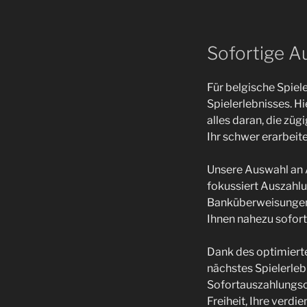
Sofortige A
Für belgische Spiel
Spielerlebnisses. H
alles daran, die z
Ihr schwer erarbei
Unsere Auswahl an 
fokussiert Auszahlu
Banküberweisungen 
Ihnen nahezu sofort
Dank des optimierte
nächstes Spielerleb
Sofortauszahlungsop
Freiheit, Ihre verdie