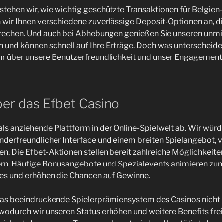
stehen wir, wie wichtig geschützte Transaktionen für Belgie
n wir Ihnen verschiedene zuverlässige Deposit-Optionen an, di
rechen. Und auch bei Abhebungen genießen Sie unseren unmi
nd können schnell auf Ihre Erträge. Doch was unterscheidet
r über unsere Benutzerfreundlichkeit und unser Engagement f
ber das Efbet Casino
 als anziehende Plattform in der Online-Spielwelt ab. Wir wür
erfreundlicher Interface und einem breiten Spielangebot, vo
en. Die Efbet-Aktionen stellen bereit zahlreiche Möglichkeit
hern. Häufige Bonusangebote und Spezialevents animieren z
s und erhöhen die Chancen auf Gewinne.
 das beeindruckende Spielerprämiensystem des Casinos nicht 
, wodurch wir unseren Status erhöhen und weitere Benefits fre