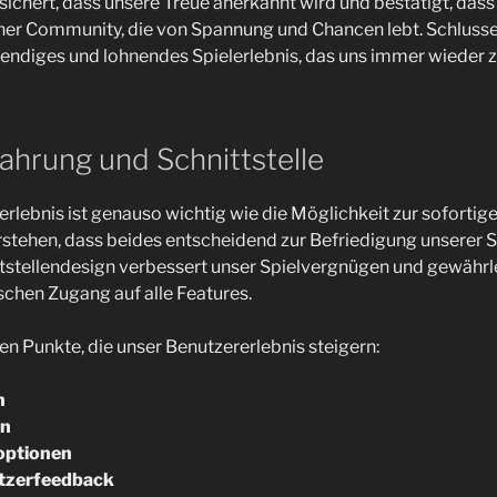
chert, dass unsere Treue anerkannt wird und bestätigt, dass w
einer Community, die von Spannung und Chancen lebt. Schlusse
bendiges und lohnendes Spielerlebnis, das uns immer wieder z
ahrung und Schnittstelle
rerlebnis ist genauso wichtig wie die Möglichkeit zur soforti
rstehen, dass beides entscheidend zur Befriedigung unserer Sp
stellendesign verbessert unser Spielvergnügen und gewährle
chen Zugang auf alle Features.
len Punkte, die unser Benutzererlebnis steigern:
n
gn
optionen
utzerfeedback