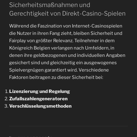
Sicherheitsmaßnahmen und
Gerechtigkeit von Direkt-Casino-Spielen
Während die Faszination von Internet-Casinospielen
die Nutzer in ihren Fang zieht, bleiben Sicherheit und
Fairplay von größter Relevanz. Teilnehmer in dem
Königreich Belgien verlangen nach Umfeldern, in
denen ihre geldbezogenen und individuellen Angaben
gesichert sind und gleichzeitig ein ausgewogenes
Spielvergnügen garantiert wird. Verschiedene
Faktoren beitragen zu dieser Sicherheit bei:
Lizenzierung und Regelung
Zufallszahlengeneratoren
Verschlüsselungsmethoden