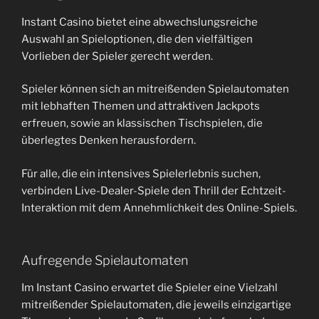
Instant Casino bietet eine abwechslungsreiche
Auswahl an Spieloptionen, die den vielfältigen
Vorlieben der Spieler gerecht werden.
Spieler können sich an mitreißenden Spielautomaten
mit lebhaften Themen und attraktiven Jackpots
erfreuen, sowie an klassischen Tischspielen, die
überlegtes Denken herausfordern.
Für alle, die ein intensives Spielerlebnis suchen,
verbinden Live-Dealer-Spiele den Thrill der Echtzeit-
Interaktion mit dem Annehmlichkeit des Online-Spiels.
Aufregende Spielautomaten
Im Instant Casino erwartet die Spieler eine Vielzahl
mitreißender Spielautomaten, die jeweils einzigartige