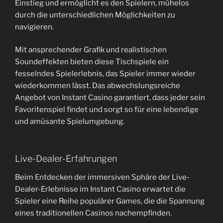
Einstieg und ermöglicht es den Spielern, mühelos
durch die unterschiedlichen Möglichkeiten zu
navigieren.
Mit ansprechender Grafik und realistischen
Soundeffekten bieten diese Tischspiele ein
fesselndes Spielerlebnis, das Spieler immer wieder
wiederkommen lässt. Das abwechslungsreiche
Angebot von Instant Casino garantiert, dass jeder sein
Favoritenspiel findet und sorgt so für eine lebendige
und amüsante Spielumgebung.
Live-Dealer-Erfahrungen
Beim Entdecken der immersiven Sphäre der Live-
Dealer-Erlebnisse im Instant Casino erwartet die
Spieler eine Reihe populärer Games, die die Spannung
eines traditionellen Casinos nachempfinden.