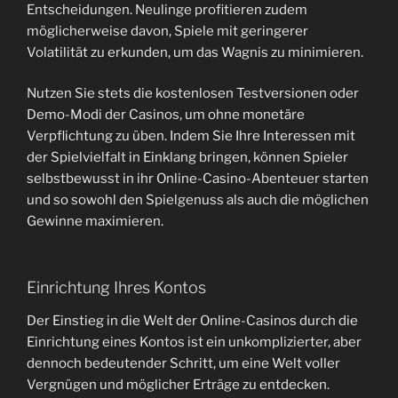
Entscheidungen. Neulinge profitieren zudem
möglicherweise davon, Spiele mit geringerer
Volatilität zu erkunden, um das Wagnis zu minimieren.
Nutzen Sie stets die kostenlosen Testversionen oder
Demo-Modi der Casinos, um ohne monetäre
Verpflichtung zu üben. Indem Sie Ihre Interessen mit
der Spielvielfalt in Einklang bringen, können Spieler
selbstbewusst in ihr Online-Casino-Abenteuer starten
und so sowohl den Spielgenuss als auch die möglichen
Gewinne maximieren.
Einrichtung Ihres Kontos
Der Einstieg in die Welt der Online-Casinos durch die
Einrichtung eines Kontos ist ein unkomplizierter, aber
dennoch bedeutender Schritt, um eine Welt voller
Vergnügen und möglicher Erträge zu entdecken.