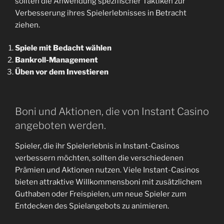
sollten die Anwendung spezifischer Taktiken zur
Verbesserung ihres Spielerlebnisses in Betracht
ziehen.
Spiele mit Bedacht wählen
Bankroll-Management
Üben vor dem Investieren
Boni und Aktionen, die von Instant Casino
angeboten werden.
Spieler, die ihr Spielerlebnis in Instant-Casinos
verbessern möchten, sollten die verschiedenen
Prämien und Aktionen nutzen. Viele Instant-Casinos
bieten attraktive Willkommensboni mit zusätzlichem
Guthaben oder Freispielen, um neue Spieler zum
Entdecken des Spielangebots zu animieren.