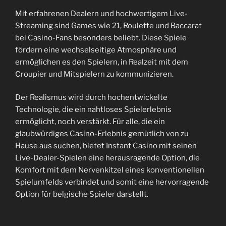
Mit erfahrenen Dealern und hochwertigem Live-
Streaming sind Games wie 21, Roulette und Baccarat
bei Casino-Fans besonders beliebt. Diese Spiele
fördern eine wechselseitige Atmosphäre und
ermöglichen es den Spielern, in Realzeit mit dem
Croupier und Mitspielern zu kommunizieren.
Der Realismus wird durch hochentwickelte
Technologie, die ein nahtloses Spielerlebnis
ermöglicht, noch verstärkt. Für alle, die ein
glaubwürdiges Casino-Erlebnis gemütlich von zu
Hause aus suchen, bietet Instant Casino mit seinen
Live-Dealer-Spielen eine herausragende Option, die
Komfort mit dem Nervenkitzel eines konventionellen
Spielumfelds verbindet und somit eine hervorragende
Option für belgische Spieler darstellt.