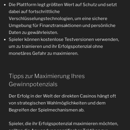
Die Plattform legt größten Wert auf Schutz und setzt
dabei auf fortschrittliche
Verschlüsselungstechnologien, um eine sichere
Umgebung für Finanztransaktionen und persönliche
Daten zu gewährleisten.
Spieler können kostenlose Testversionen verwenden,
um zu trainieren und ihr Erfolgspotenzial ohne
monetäres Gefahr zu maximieren.
Tipps zur Maximierung Ihres
Gewinnpotenzials
Der Erfolg in der Welt der direkten Casinos hängt oft
von strategischen Wahlmöglichkeiten und dem
Begreifen der Spielmechanismen ab.
Spieler, die ihr Erfolgspotenzial maximieren möchten,