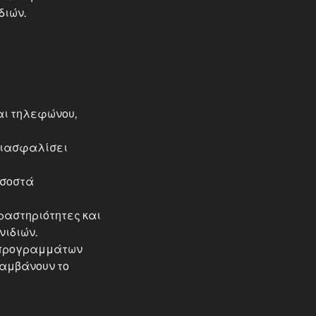
διών.
και τηλεφώνου,
 διασφαλίσει
οσοστά
ραστηριότητες και
νιδιών.
ι προγραμμάτων
λαμβάνουν το