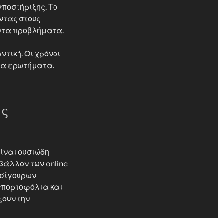
ποστήριξης. Το
ντας στους
υτα προβλήματα.
τική. Οι χρόνοι
σα ερωτήματα.
ες
ίναι ουσιώδη
βάλλον των online
 σίγουρων
 πορτοφόλια και
ξουν την