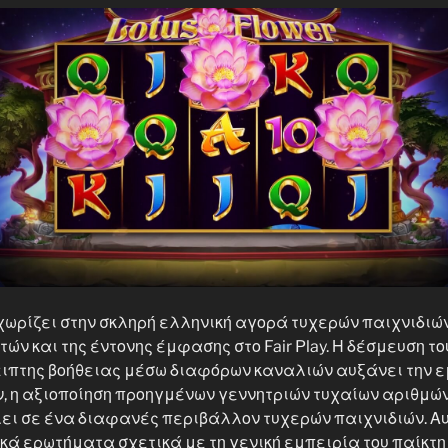
εχωρίζει στην σκληρή ελληνική αγορά τυχερών παιχνιδιώ
ών και της έντονης έμφασης στο Fair Play. Η δέσμευση το
πτης βοήθειας μέσω διαφόρων καναλιών αυξάνει την ε
ν, η αξιοποίηση προηγμένων γεννητριών τυχαίων αριθμώ
ι σε ένα διαφανές περιβάλλον τυχερών παιχνιδιών. Αυ
κά ερωτήματα σχετικά με τη γενική εμπειρία του παίκτη 