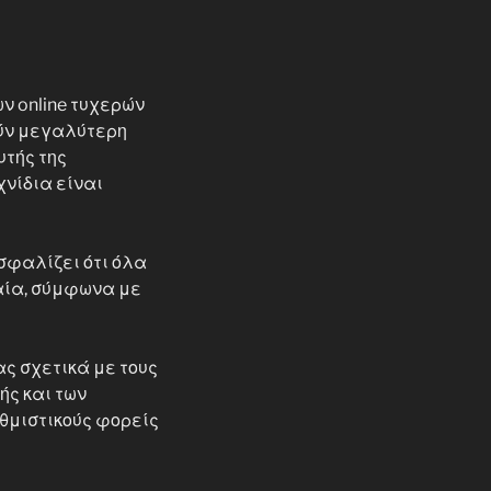
ν online τυχερών
ούν μεγαλύτερη
υτής της
νίδια είναι
σφαλίζει ότι όλα
αία, σύμφωνα με
ας σχετικά με τους
ής και των
υθμιστικούς φορείς