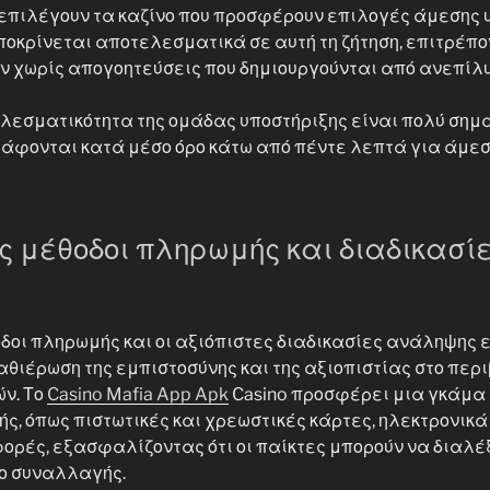
επιλέγουν τα καζίνο που προσφέρουν επιλογές άμεσης υ
ποκρίνεται αποτελεσματικά σε αυτή τη ζήτηση, επιτρέπο
υν χωρίς απογοητεύσεις που δημιουργούνται από ανεπίλ
λεσματικότητα της ομάδας υποστήριξης είναι πολύ σημαν
άφονται κατά μέσο όρο κάτω από πέντε λεπτά για άμε
 μέθοδοι πληρωμής και διαδικασί
οι πληρωμής και οι αξιόπιστες διαδικασίες ανάληψης ε
καθιέρωση της εμπιστοσύνης και της αξιοπιστίας στο περι
ών. Το
Casino Mafia App Apk
Casino προσφέρει μια γκάμα
ς, όπως πιστωτικές και χρεωστικές κάρτες, ηλεκτρονικά
ορές, εξασφαλίζοντας ότι οι παίκτες μπορούν να διαλέ
ο συναλλαγής.