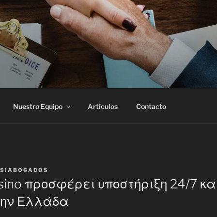
Nuestro Equipo
Artículos
Contacto
SIABOGADOS
sino προσφέρει υποστήριξη 24/7 και
την Ελλάδα