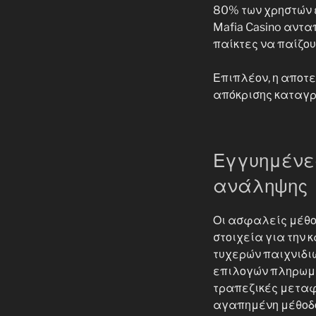
80% των χρηστών 
Mafia Casino αντα
παίκτες να παίζο
Επιπλέον, η αποτε
απόκρισης καταγρ
Εγγυημένες
ανάληψης
Οι ασφαλείς μέθοδ
στοιχεία για την 
τυχερών παιχνιδι
επιλογών πληρωμή
τραπεζικές μεταφ
αγαπημένη μέθοδ