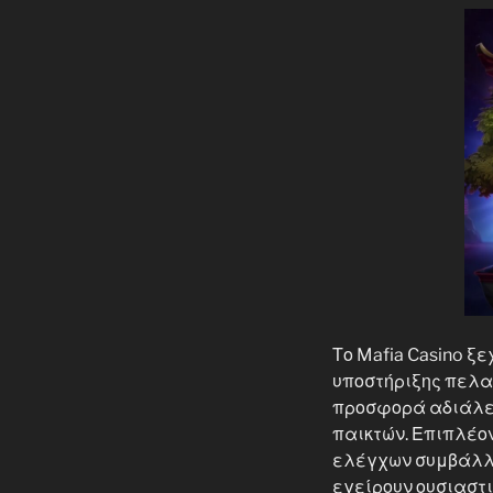
Το Mafia Casino ξ
υποστήριξης πελατ
προσφορά αδιάλει
παικτών. Επιπλέο
ελέγχων συμβάλλε
εγείρουν ουσιαστι