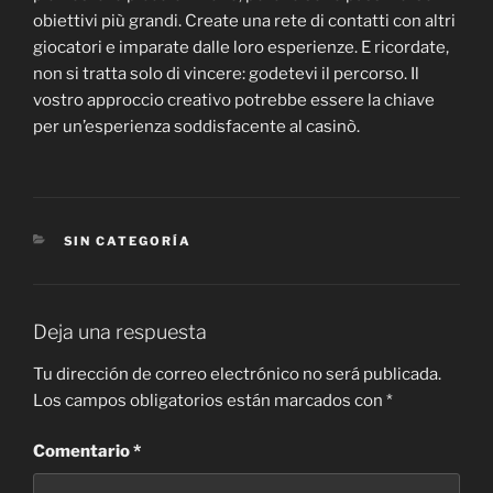
obiettivi più grandi. Create una rete di contatti con altri
giocatori e imparate dalle loro esperienze. E ricordate,
non si tratta solo di vincere: godetevi il percorso. Il
vostro approccio creativo potrebbe essere la chiave
per un’esperienza soddisfacente al casinò.
CATEGORÍAS
SIN CATEGORÍA
Deja una respuesta
Tu dirección de correo electrónico no será publicada.
Los campos obligatorios están marcados con
*
Comentario
*