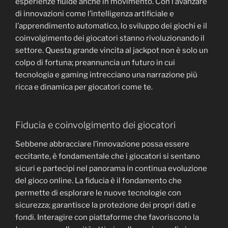
esperienze fluide anche in movimento. Con l’avanzare
di innovazioni come l’intelligenza artificiale e
l’apprendimento automatico, lo sviluppo dei giochi e il
coinvolgimento dei giocatori stanno rivoluzionando il
settore. Questa grande vincita al jackpot non è solo un
colpo di fortuna; preannuncia un futuro in cui
tecnologia e gaming intrecciano una narrazione più
ricca e dinamica per giocatori come te.
Fiducia e coinvolgimento dei giocatori
Sebbene abbracciare l’innovazione possa essere
eccitante, è fondamentale che i giocatori si sentano
sicuri e partecipi nel panorama in continua evoluzione
del gioco online. La fiducia è il fondamento che
permette di esplorare le nuove tecnologie con
sicurezza; garantisce la protezione dei propri dati e
fondi. Interagire con piattaforme che favoriscono la