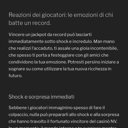
Reazioni dei giocatori: le emozioni di chi
batte un record.
Vincere un jackpot da record può lasciarti
immediatamente sotto shock e incredulo. Man mano
che realizzi l’accaduto, ti assale una gioia incontenibile,
che spesso ti porta a festeggiare con gli amici che
condividono la tua emozione. Potresti persino iniziare a
sognare su come utilizzare la tua nuova ricchezza in
futuro.
Shock e sorpresa immediati
Sebbene i giocatori immaginino spesso di fare il
colpaccio, nulla può prepararli allo shock e alla sorpresa
che hanno travolto il fortunato vincitore del casinò NV.