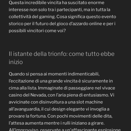
Questa incredibile vincita ha suscitato enorme
interesse non solo tra i partecipanti, ma in tutta la
collettività del gaming. Cosa significa questo evento
storico per il futuro del gioco d’azzardo online e per i
possibili vincitori come voi?
Il istante della trionfo: come tutto ebbe
inizio
Quando si pensa ai momenti indimenticabili,
l’eccitazione di una grande vincita è sicuramente in
cima alla lista. Immaginate di passeggiare nel vivace
casino del Nevada, con l’aria piena di entusiasmo. Vi
avvicinate con disinvoltura a una slot machine
all’avanguardia, il cui design elegante vi invoglia a
provare la fortuna. Con pochi movimenti delle dita,
l’attesa aumenta mentre i rulli iniziano a girare.
All’improvviso, osservate a un’affascinante esplosione