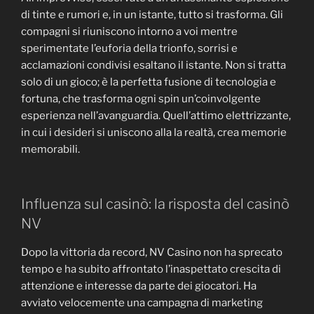
di tinte e rumori e, in un istante, tutto si trasforma. Gli
compagni si riuniscono intorno a voi mentre
sperimentate l’euforia della trionfo, sorrisi e
acclamazioni condivisi esaltano il istante. Non si tratta
solo di un gioco; è la perfetta fusione di tecnologia e
fortuna, che trasforma ogni spin un’coinvolgente
esperienza nell’avanguardia. Quell’attimo elettrizzante,
in cui i desideri si uniscono alla la realtà, crea memorie
memorabili.
Influenza sul casinò: la risposta del casinò
NV
Dopo la vittoria da record, NV Casino non ha sprecato
tempo e ha subito affrontato l’inaspettato crescita di
attenzione e interesse da parte dei giocatori. Ha
avviato velocemente una campagna di marketing