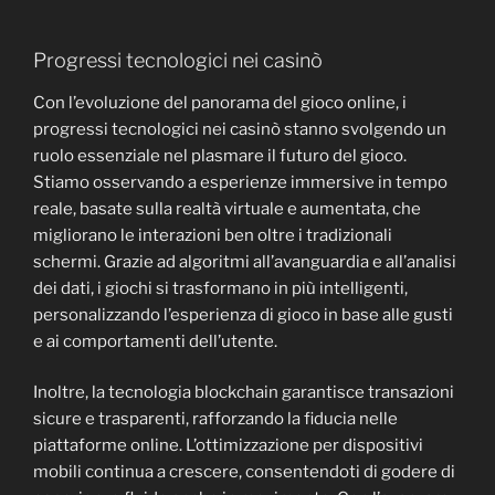
Progressi tecnologici nei casinò
Con l’evoluzione del panorama del gioco online, i
progressi tecnologici nei casinò stanno svolgendo un
ruolo essenziale nel plasmare il futuro del gioco.
Stiamo osservando a esperienze immersive in tempo
reale, basate sulla realtà virtuale e aumentata, che
migliorano le interazioni ben oltre i tradizionali
schermi. Grazie ad algoritmi all’avanguardia e all’analisi
dei dati, i giochi si trasformano in più intelligenti,
personalizzando l’esperienza di gioco in base alle gusti
e ai comportamenti dell’utente.
Inoltre, la tecnologia blockchain garantisce transazioni
sicure e trasparenti, rafforzando la fiducia nelle
piattaforme online. L’ottimizzazione per dispositivi
mobili continua a crescere, consentendoti di godere di