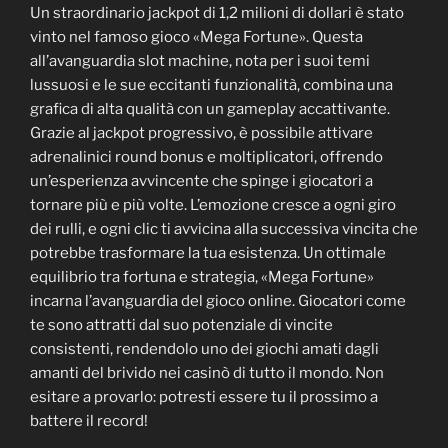
Un straordinario jackpot di 1,2 milioni di dollari è stato
vinto nel famoso gioco «Mega Fortune». Questa
all’avanguardia slot machine, nota per i suoi temi
lussuosi e le sue eccitanti funzionalità, combina una
grafica di alta qualità con un gameplay accattivante.
Grazie al jackpot progressivo, è possibile attivare
adrenalinici round bonus e moltiplicatori, offrendo
un’esperienza avvincente che spinge i giocatori a
tornare più e più volte. L’emozione cresce a ogni giro
dei rulli, e ogni clic ti avvicina alla successiva vincita che
potrebbe trasformare la tua esistenza. Un ottimale
equilibrio tra fortuna e strategia, «Mega Fortune»
incarna l’avanguardia del gioco online. Giocatori come
te sono attratti dal suo potenziale di vincite
consistenti, rendendolo uno dei giochi amati dagli
amanti del brivido nei casinò di tutto il mondo. Non
esitare a provarlo: potresti essere tu il prossimo a
battere il record!