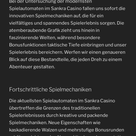
Bei der Untersuchung der modernsten
Spielautomaten im Sankra Casino fallen uns sofort die
innovativen Spielmechaniken auf, die für ein
vielfältiges und spannendes Spielerlebnis sorgen. Die
atemberaubende Grafik zieht uns hinein in
faszinierende Welten, während besondere
Bonusfunktionen taktische Tiefe einbringen und unser
Spielerlebnis bereichern. Werfen wir einen genaueren
Blick auf diese Bestandteile, die jeden Dreh zu einem
Abenteuer gestalten.
Fortschrittliche Spielmechaniken
Die aktuellsten Spielautomaten im Sankra Casino
übertreffen die Grenzen des traditionellen
Spielerlebnisses durch kreative und packende
Spielmechaniken. Neue Eigenschaften wie
kaskadierende Walzen und mehrstufige Bonusrunden