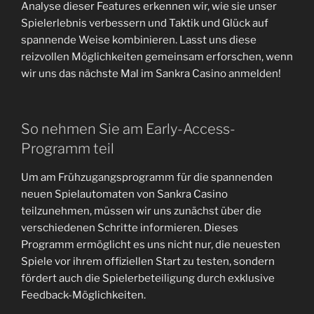
Analyse dieser Features erkennen wir, wie sie unser
Spielerlebnis verbessern und Taktik und Glück auf
spannende Weise kombinieren. Lasst uns diese
reizvollen Möglichkeiten gemeinsam erforschen, wenn
wir uns das nächste Mal im Sankra Casino anmelden!
So nehmen Sie am Early-Access-
Programm teil
Um am Frühzugangsprogramm für die spannenden
neuen Spielautomaten von Sankra Casino
teilzunehmen, müssen wir uns zunächst über die
verschiedenen Schritte informieren. Dieses
Programm ermöglicht es uns nicht nur, die neuesten
Spiele vor ihrem offiziellen Start zu testen, sondern
fördert auch die Spielerbeteiligung durch exklusive
Feedback-Möglichkeiten.