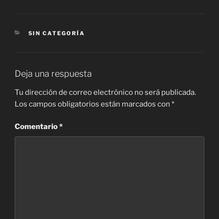
CATEGORÍAS
SIN CATEGORÍA
Deja una respuesta
Tu dirección de correo electrónico no será publicada.
Los campos obligatorios están marcados con
*
Comentario
*