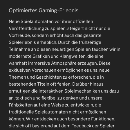
Optimiertes Gaming-Erlebnis
Neue Spielautomaten vor ihrer offiziellen
Veröffentlichung zu spielen, steigert nicht nur die
Vorfreude, sondern erhöht auch das gesamte
Spielerlebnis erheblich. Durch die frühzeitige
Teilnahme an diesen neuartigen Spielen tauchen wir in
modernste Grafiken und Klangwelten, die eine
wahrhaft immersive Atmosphäre erzeugen. Diese
exklusiven Vorschauen ermöglichen es uns, neue
Themen und Geschichten zu erforschen, die in
bestehenden Titeln oft fehlen. Darüber hinaus
ermutigen die interaktiven Spielmechaniken uns dazu
an, taktisch und flexibel zu denken und unsere
Fähigkeiten auf eine Weise zu entwickeln, die
traditionelle Spielautomaten nicht ermöglichen
können. Wir entdecken auch besondere Funktionen,
die sich oft basierend auf dem Feedback der Spieler