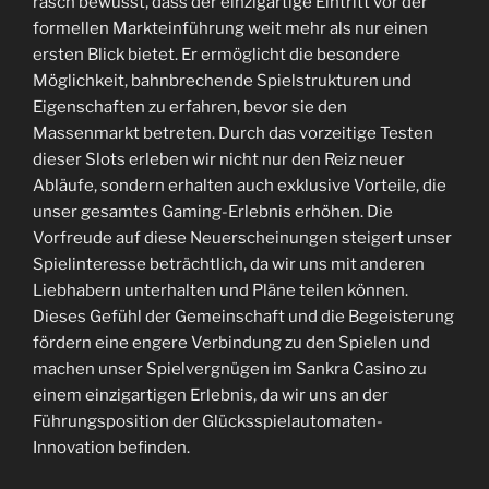
rasch bewusst, dass der einzigartige Eintritt vor der
formellen Markteinführung weit mehr als nur einen
ersten Blick bietet. Er ermöglicht die besondere
Möglichkeit, bahnbrechende Spielstrukturen und
Eigenschaften zu erfahren, bevor sie den
Massenmarkt betreten. Durch das vorzeitige Testen
dieser Slots erleben wir nicht nur den Reiz neuer
Abläufe, sondern erhalten auch exklusive Vorteile, die
unser gesamtes Gaming-Erlebnis erhöhen. Die
Vorfreude auf diese Neuerscheinungen steigert unser
Spielinteresse beträchtlich, da wir uns mit anderen
Liebhabern unterhalten und Pläne teilen können.
Dieses Gefühl der Gemeinschaft und die Begeisterung
fördern eine engere Verbindung zu den Spielen und
machen unser Spielvergnügen im Sankra Casino zu
einem einzigartigen Erlebnis, da wir uns an der
Führungsposition der Glücksspielautomaten-
Innovation befinden.