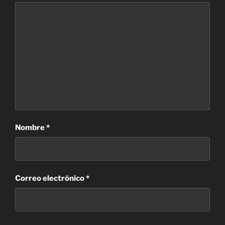
Nombre
*
Correo electrónico
*