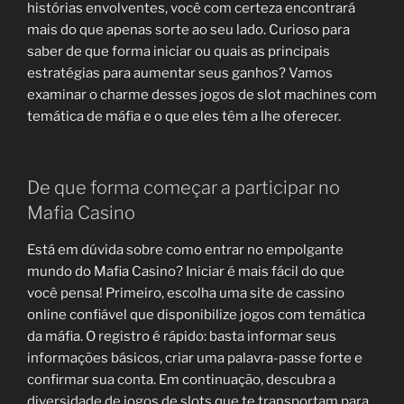
histórias envolventes, você com certeza encontrará
mais do que apenas sorte ao seu lado. Curioso para
saber de que forma iniciar ou quais as principais
estratégias para aumentar seus ganhos? Vamos
examinar o charme desses jogos de slot machines com
temática de máfia e o que eles têm a lhe oferecer.
De que forma começar a participar no
Mafia Casino
Está em dúvida sobre como entrar no empolgante
mundo do Mafia Casino? Iniciar é mais fácil do que
você pensa! Primeiro, escolha uma site de cassino
online confiável que disponibilize jogos com temática
da máfia. O registro é rápido: basta informar seus
informações básicos, criar uma palavra-passe forte e
confirmar sua conta. Em continuação, descubra a
diversidade de jogos de slots que te transportam para