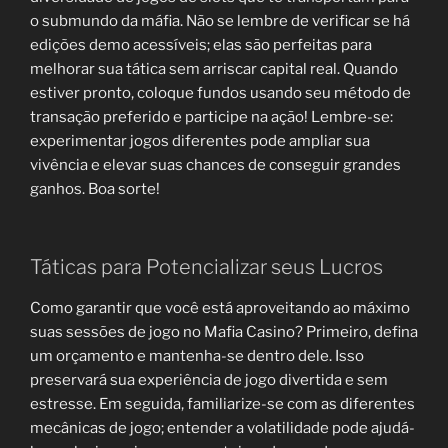
o submundo da máfia. Não se lembre de verificar se há
edições demo acessíveis; elas são perfeitas para
melhorar sua tática sem arriscar capital real. Quando
estiver pronto, coloque fundos usando seu método de
transação preferido e participe na ação! Lembre-se:
experimentar jogos diferentes pode ampliar sua
vivência e elevar suas chances de conseguir grandes
ganhos. Boa sorte!
Táticas para Potencializar seus Lucros
Como garantir que você está aproveitando ao máximo
suas sessões de jogo no Mafia Casino? Primeiro, defina
um orçamento e mantenha-se dentro dele. Isso
preservará sua experiência de jogo divertida e sem
estresse. Em seguida, familiarize-se com as diferentes
mecânicas de jogo; entender a volatilidade pode ajudá-