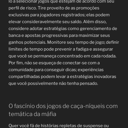
lo a selecionar jogos que estejam de acordo com seu
perfil de risco. Tire proveito de as promoções
exclusivas para jogadores registrados; elas podem
elevar consideravelmente seu saldo. Além disso,
considere adotar estratégias como gerenciamento de
banca e apostas progressivas para maximizar seus
ganhos potenciais. Monitore seu tempo de jogo; definir
limites de tempo pode prevenir a fadiga e assegurar
que você se permaneça concentrado em cada rodada.
Por fim, não se esqueça de conectar-se com a
comunidade para conseguir dicas; experiências
compartilhadas podem levar a estratégias inovadoras
que você possivelmente não tenha pensado.
O fascínio dos jogos de caça-níqueis com
temática da máfia
Quer você fã de histórias repletas de suspense ou