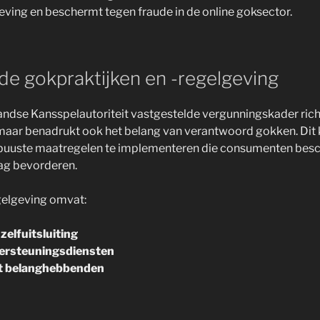
eving en beschermt tegen fraude in de online goksector.
e gokpraktijken en -regelgeving
ndse Kansspelautoriteit vastgestelde vergunningskader richt 
t, maar benadrukt ook het belang van verantwoord gokken. Dit 
buuste maatregelen te implementeren die consumenten bes
g bevorderen.
gelgeving omvat:
elfuitsluiting
dersteuningsdiensten
 belanghebbenden