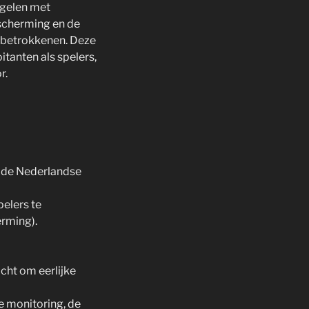
egelen met
scherming en de
le betrokkenen. Deze
tanten als spelers,
r.
 de Nederlandse
elers te
rming).
cht om eerlijke
e monitoring, de