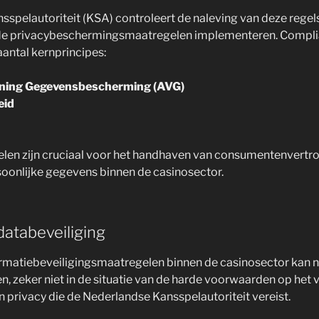
spelautoriteit (KSA) controleert de naleving van deze regel
gide privacybeschermingsmaatregelen implementeren. Compl
antal kernprincipes:
ning Gegevensbescherming (AVG)
eid
n
elen zijn cruciaal voor het handhaven van consumentenvertr
soonlijke gegevens binnen de casinosector.
databeveiliging
ormatiebeveiligingsmaatregelen binnen de casinosector kan 
, zeker niet in de situatie van de harde voorwaarden op het 
privacy die de Nederlandse Kansspelautoriteit vereist.