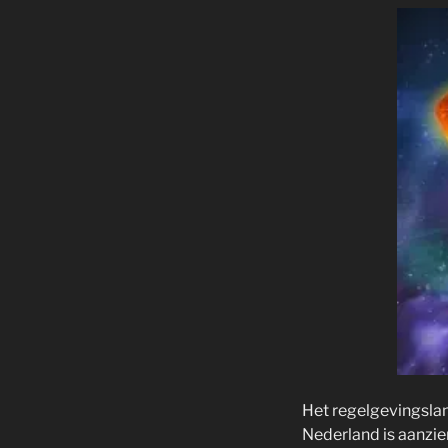
Het regelgevingslan
Nederland is aanzie