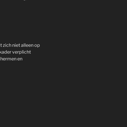
zich niet alleen op
kader verplicht
chermen en