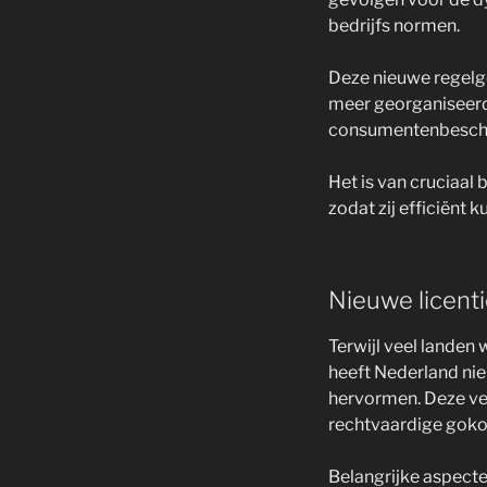
bedrijfs normen.
Deze nieuwe regelg
meer georganiseerde
consumentenbesche
Het is van cruciaal
zodat zij efficiënt
Nieuwe licent
Terwijl veel landen
heeft Nederland ni
hervormen. Deze ver
rechtvaardige gokom
Belangrijke aspecte