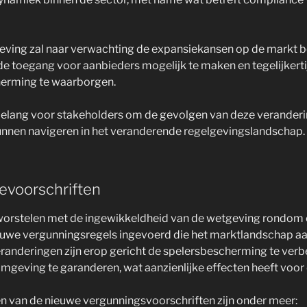
eving zal naar verwachting de expansiekansen op de markt 
 toegang voor aanbieders mogelijk te maken en tegelijkerti
rming te waarborgen.
 belang voor stakeholders om de gevolgen van deze veranderi
 kunnen navigeren in het veranderende regelgevingslandschap.
ievoorschriften
 worstelen met de ingewikkeldheid van de wetgeving rondom 
euwe vergunningsregels ingevoerd die het marktlandschap aan
anderingen zijn erop gericht de spelersbescherming te verb
geving te garanderen, wat aanzienlijke effecten heeft voor 
n van de nieuwe vergunningsvoorschriften zijn onder meer: