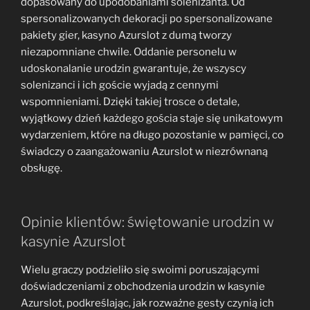
dopasowany do upodobaniami solenizanta. Od
spersonalizowanych dekoracji po spersonalizowane
pakiety gier, kasyno Azurslot z dumą tworzy
niezapomniane chwile. Oddanie personelu w
udoskonalanie urodzin gwarantuje, że wszyscy
solenizanci i ich goście wyjadą z cennymi
wspomnieniami. Dzięki takiej trosce o detale,
wyjątkowy dzień każdego gościa staje się unikatowym
wydarzeniem, które na długo pozostanie w pamięci, co
świadczy o zaangażowaniu Azurslot w niezrównaną
obsługę.
Opinie klientów: świętowanie urodzin w
kasynie Azurslot
Wielu graczy podzieliło się swoimi poruszającymi
doświadczeniami z obchodzenia urodzin w kasynie
Azurslot, podkreślając, jak rozważne gesty czynią ich