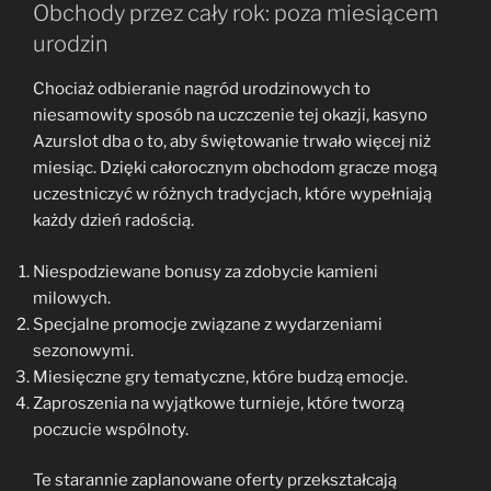
Obchody przez cały rok: poza miesiącem
urodzin
Chociaż odbieranie nagród urodzinowych to
niesamowity sposób na uczczenie tej okazji, kasyno
Azurslot dba o to, aby świętowanie trwało więcej niż
miesiąc. Dzięki całorocznym obchodom gracze mogą
uczestniczyć w różnych tradycjach, które wypełniają
każdy dzień radością.
Niespodziewane bonusy za zdobycie kamieni
milowych.
Specjalne promocje związane z wydarzeniami
sezonowymi.
Miesięczne gry tematyczne, które budzą emocje.
Zaproszenia na wyjątkowe turnieje, które tworzą
poczucie wspólnoty.
Te starannie zaplanowane oferty przekształcają