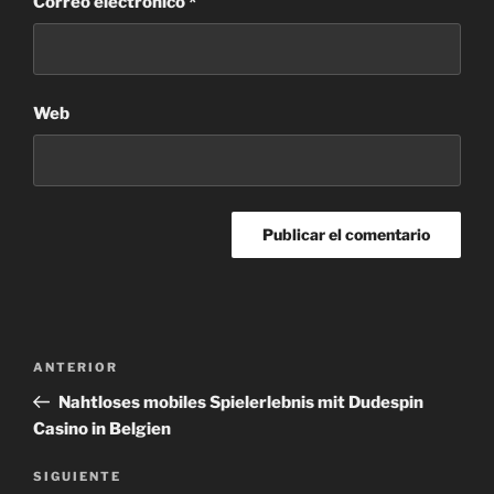
Correo electrónico
*
Web
Navegación
Entrada
ANTERIOR
de
anterior:
Nahtloses mobiles Spielerlebnis mit Dudespin
entradas
Casino in Belgien
Siguiente
SIGUIENTE