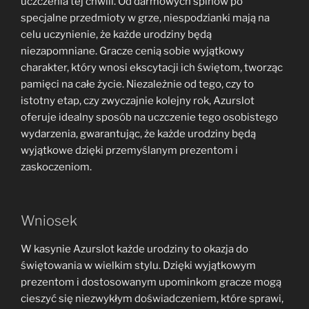
uczczenia tej chwili. Od darmowych spinów po
specjalne przedmioty w grze, niespodzianki mają na
celu uczynienie, że każde urodziny będą
niezapomniane. Gracze cenią sobie wyjątkowy
charakter, który wnosi ekscytacji ich świętom, tworząc
pamięci na całe życie. Niezależnie od tego, czy to
istotny etap, czy zwyczajnie kolejny rok, Azurslot
oferuje idealny sposób na uczczenie tego osobistego
wydarzenia, gwarantując, że każde urodziny będą
wyjątkowe dzięki przemyślanym prezentom i
zaskoczeniom.
Wniosek
W kasynie Azurslot każde urodziny to okazja do
świętowania w wielkim stylu. Dzięki wyjątkowym
prezentom i dostosowanym upominkom gracze mogą
cieszyć się niezwykłym doświadczeniem, które sprawi,