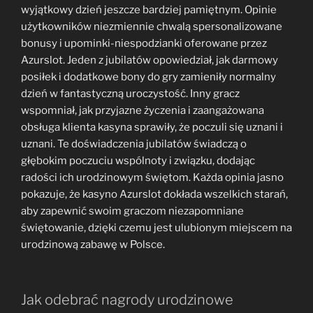
wyjątkowy dzień jeszcze bardziej pamiętnym. Opinie
użytkowników niezmiennie chwalą spersonalizowane
bonusy i upominki-niespodzianki oferowane przez
Azurslot. Jeden z jubilatów opowiedział, jak darmowy
posiłek i dodatkowe bony do gry zamieniły normalny
dzień w fantastyczną uroczystość. Inny gracz
wspomniał, jak przyjazne życzenia i zaangażowana
obsługa klienta kasyna sprawiły, że poczuli się uznani i
uznani. Te doświadczenia jubilatów świadczą o
głębokim poczuciu wspólnoty i związku, dodając
radości ich urodzinowym świętom. Każda opinia jasno
pokazuje, że kasyno Azurslot dokłada wszelkich starań,
aby zapewnić swoim graczom niezapomniane
świętowanie, dzięki czemu jest ulubionym miejscem na
urodzinową zabawę w Polsce.
Jak odebrać nagrody urodzinowe