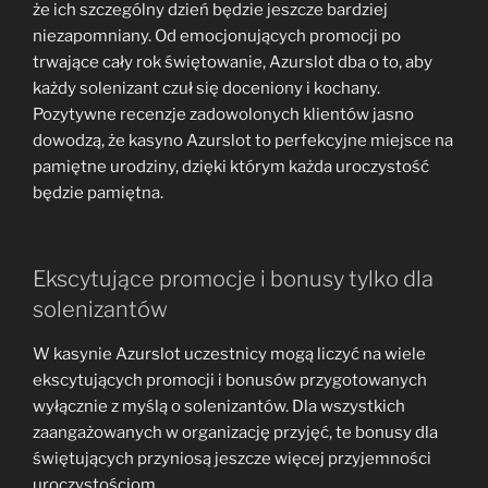
że ich szczególny dzień będzie jeszcze bardziej
niezapomniany. Od emocjonujących promocji po
trwające cały rok świętowanie, Azurslot dba o to, aby
każdy solenizant czuł się doceniony i kochany.
Pozytywne recenzje zadowolonych klientów jasno
dowodzą, że kasyno Azurslot to perfekcyjne miejsce na
pamiętne urodziny, dzięki którym każda uroczystość
będzie pamiętna.
Ekscytujące promocje i bonusy tylko dla
solenizantów
W kasynie Azurslot uczestnicy mogą liczyć na wiele
ekscytujących promocji i bonusów przygotowanych
wyłącznie z myślą o solenizantów. Dla wszystkich
zaangażowanych w organizację przyjęć, te bonusy dla
świętujących przyniosą jeszcze więcej przyjemności
uroczystościom.