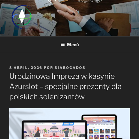
Saltar
al
contenido
Menú
PUBLICADO
8 ABRIL, 2026
POR
SIABOGADOS
EL
Urodzinowa Impreza w kasynie
Azurslot – specjalne prezenty dla
polskich solenizantów