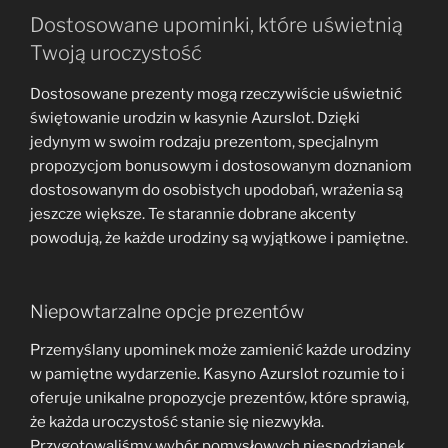
Dostosowane upominki, które uświetnią
Twoją uroczystość
Dostosowane prezenty mogą rzeczywiście uświetnić
świętowanie urodzin w kasynie Azurslot. Dzięki
jedynym w swoim rodzaju prezentom, specjalnym
propozycjom bonusowym i dostosowanym doznaniom
dostosowanym do osobistych upodobań, wrażenia są
jeszcze większe. Te starannie dobrane akcenty
powodują, że każde urodziny są wyjątkowe i pamiętne.
Niepowtarzalne opcje prezentów
Przemyślany upominek może zamienić każde urodziny
w pamiętne wydarzenie. Kasyno Azurslot rozumie to i
oferuje unikalne propozycje prezentów, które sprawią,
że każda uroczystość stanie się niezwykła.
Przygotowaliśmy wybór pomysłowych niespodzianek