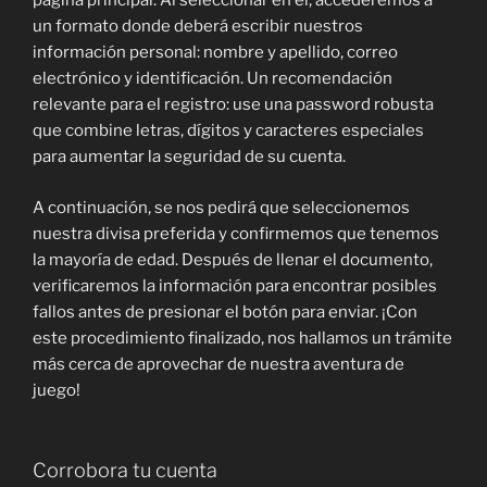
página principal. Al seleccionar en él, accederemos a
un formato donde deberá escribir nuestros
información personal: nombre y apellido, correo
electrónico y identificación. Un recomendación
relevante para el registro: use una password robusta
que combine letras, dígitos y caracteres especiales
para aumentar la seguridad de su cuenta.
A continuación, se nos pedirá que seleccionemos
nuestra divisa preferida y confirmemos que tenemos
la mayoría de edad. Después de llenar el documento,
verificaremos la información para encontrar posibles
fallos antes de presionar el botón para enviar. ¡Con
este procedimiento finalizado, nos hallamos un trámite
más cerca de aprovechar de nuestra aventura de
juego!
Corrobora tu cuenta