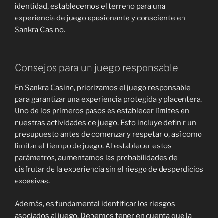
identidad, establecemos el terreno para una
experiencia de juego apasionante y consciente en
Sankra Casino.
Consejos para un juego responsable
En Sankra Casino, priorizamos el juego responsable
para garantizar una experiencia protegida y placentera.
Uno de los primeros pasos es establecer límites en
nuestras actividades de juego. Esto incluye definir un
presupuesto antes de comenzar y respetarlo, así como
limitar el tiempo de juego. Al establecer estos
parámetros, aumentamos las probabilidades de
disfrutar de la experiencia sin el riesgo de desperdicios
excesivas.
Además, es fundamental identificar los riesgos
asociados al juego. Debemos tener en cuenta que la