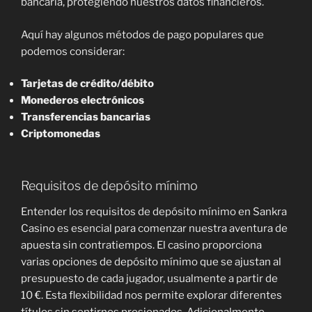
bancaria, protegiendo nuestros datos financieros.
Aquí hay algunos métodos de pago populares que
podemos considerar:
Tarjetas de crédito/débito
Monederos electrónicos
Transferencias bancarias
Criptomonedas
Requisitos de depósito mínimo
Entender los requisitos de depósito mínimo en Sankra
Casino es esencial para comenzar nuestra aventura de
apuesta sin contratiempos. El casino proporciona
varias opciones de depósito mínimo que se ajustan al
presupuesto de cada jugador, usualmente a partir de
10 €. Esta flexibilidad nos permite explorar diferentes