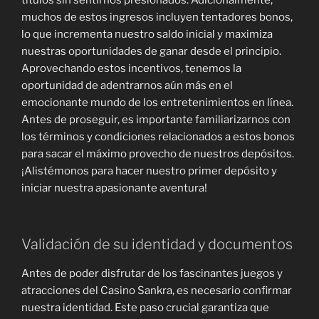
títulos sin sentirnos presionados. Adicionalmente,
muchos de estos ingresos incluyen tentadores bonos,
lo que incrementa nuestro saldo inicial y maximiza
nuestras oportunidades de ganar desde el principio.
Aprovechando estos incentivos, tenemos la
oportunidad de adentrarnos aún más en el
emocionante mundo de los entretenimientos en línea.
Antes de proseguir, es importante familiarizarnos con
los términos y condiciones relacionados a estos bonos
para sacar el máximo provecho de nuestros depósitos.
¡Alistémonos para hacer nuestro primer depósito y
iniciar nuestra apasionante aventura!
Validación de su identidad y documentos
Antes de poder disfrutar de los fascinantes juegos y
atracciones del Casino Sankra, es necesario confirmar
nuestra identidad. Este paso crucial garantiza que