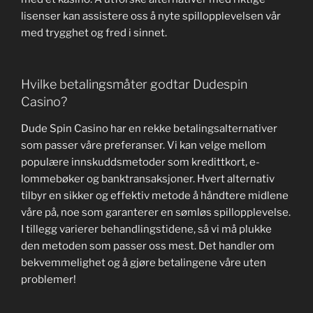
lisenser kan assistere oss å nyte spillopplevelsen vår
med trygghet og fred i sinnet.
Hvilke betalingsmåter godtar Dudespin
Casino?
Dude Spin Casino har en rekke betalingsalternativer
som passer våre preferanser. Vi kan velge mellom
populære innskuddsmetoder som kredittkort, e-
lommebøker og banktransaksjoner. Hvert alternativ
tilbyr en sikker og effektiv metode å håndtere midlene
våre på, noe som garanterer en sømløs spillopplevelse.
I tillegg varierer behandlingstidene, så vi må plukke
den metoden som passer oss mest. Det handler om
bekvemmelighet og å gjøre betalingene våre uten
problemer!