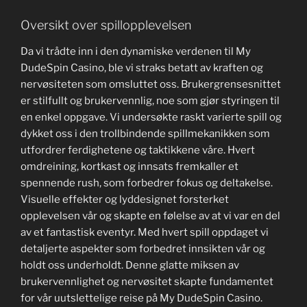
Oversikt over spillopplevelsen
Da vi trådte inn i den dynamiske verdenen til My
DudeSpin Casino, ble vi straks betatt av kraften og
nervøsiteten som omsluttet oss. Brukergrensesnittet
er stilfullt og brukervennlig, noe som gjør styringen til
en enkel oppgave. Vi undersøkte raskt varierte spill og
dykket oss i den trollbindende spillmekanikken som
utfordrer ferdighetene og taktikkene våre. Hvert
omdreining, kortkast og innsats fremkaller et
spennende rush, som forbedrer fokus og deltakelse.
Visuelle effekter og lyddesignet forsterket
opplevelsen vår og skapte en følelse av at vi var en del
av et fantastisk eventyr. Med hvert spill oppdaget vi
detaljerte aspekter som forbedret innsikten vår og
holdt oss underholdt. Denne glatte miksen av
brukervennlighet og nervøsitet skapte fundamentet
for vår uutslettelige reise på My DudeSpin Casino.