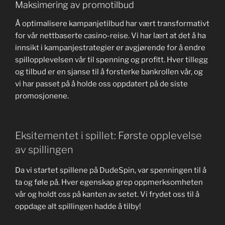
Maksimering av promotilbud
Å optimalisere kampanjetilbud har vært transformativt
for vår nettbaserte casino-reise. Vi har lært at det å ha
innsikt i kampanjestrategier er avgjørende for å endre
spillopplevelsen vår til spenning og profitt. Hver tillegg
og tilbud er en sjanse til å forsterke bankrollen vår, og
vi har passet på å holde oss oppdatert på de siste
promosjonene.
Eksitementet i spillet: Første opplevelse
av spillingen
Da vi startet spillene på DudeSpin, var spenningen til å
ta og føle på. Hver egenskap grep oppmerksomheten
vår og holdt oss på kanten av setet. Vi frydet oss til å
oppdage alt spillingen hadde å tilby!