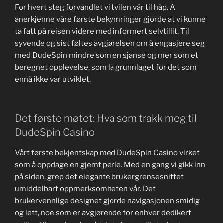
For hvert steg forvandlet vi tvilen vår til håp. Å
anerkjenne våre første bekymringer gjorde at vi kunne
ta fatt på reisen videre med informert selvtillit. Til
syvende og sist føltes avgjørelsen om å engasjere seg
med DudeSpin mindre som en sjanse og mer som et
beregnet opplevelse, som la grunnlaget for det som
ennå ikke var utviklet.
Det første møtet: Hva som trakk meg til
DudeSpin Casino
Vårt første bekjentskap med DudeSpin Casino virket
som å oppdage en gjemt perle. Med en gang vi gikk inn
på siden, grep det elegante brukergrensesnittet
umiddelbart oppmerksomheten vår. Det
brukervennlige designet gjorde navigasjonen smidig
og lett, noe som er avgjørende for enhver dedikert