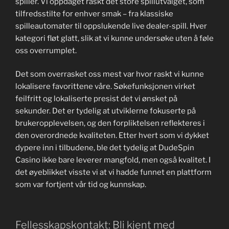
spiller. Vi oppdaget raskt det store spillutvalget, som
tilfredsstilte for enhver smak – fra klassiske
spilleautomater til oppslukende live dealer-spill. Hver
kategori fløt glatt, slik at vi kunne undersøke uten å føle
oss overrumplet.
Det som overrasket oss mest var hvor raskt vi kunne
lokalisere favorittene våre. Søkefunksjonen virket
feilfritt og lokaliserte presist det vi ønsket på
sekunder. Det er tydelig at utviklerne fokuserte på
brukeropplevelsen, og den forpliktelsen reflekteres i
den overordnede kvaliteten. Etter hvert som vi dykket
dypere inn i tilbudene, ble det tydelig at DudeSpin
Casino ikke bare leverer mangfold, men også kvalitet. I
det øyeblikket visste vi at vi hadde funnet en plattform
som var fortjent vår tid og kunnskap.
Fellesskapskontakt: Bli kjent med