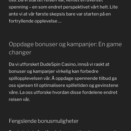
oss. Da vi startet reisen vår, ventet en uventet
spenning – en som endret perspektivet vårt helt. Lite
ante vi at vår første skepsis bare var starten på en
fortryllende opplevelse …
Oppdage bonuser og kampanjer: En game
changer
Da vi utforsket DudeSpin Casino, innså vi raskt at
bonuser og kampanjer virkelig kan forbedre
spillopplevelsen vår. Å oppdage spennende tilbud ga
oss sjansen til optimalisere spilletiden og gevinstene
våre. La oss utforske hvordan disse fordelene endret
reisen vår.
Fengslende bonusmuligheter