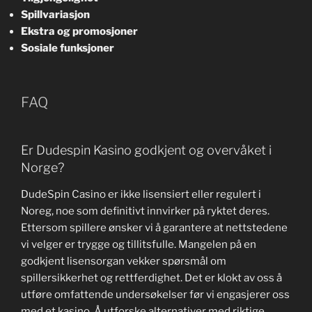
Spillvariasjon
Ekstra og promosjoner
Sosiale funksjoner
FAQ
Er Dudespin Kasino godkjent og overvåket i
Norge?
DudeSpin Casino er ikke lisensiert eller regulert i
Noreg, noe som definitivt innvirker på ryktet deres.
Ettersom spillere ønsker vi å garantere at nettstedene
vi velger er trygge og tillitsfulle. Mangelen på en
godkjent lisensorgan vekker spørsmål om
spillersikkerhet og rettferdighet. Det er klokt av oss å
utføre omfattende undersøkelser før vi engasjerer oss
med et kasino. Å utforske alternativer med riktige