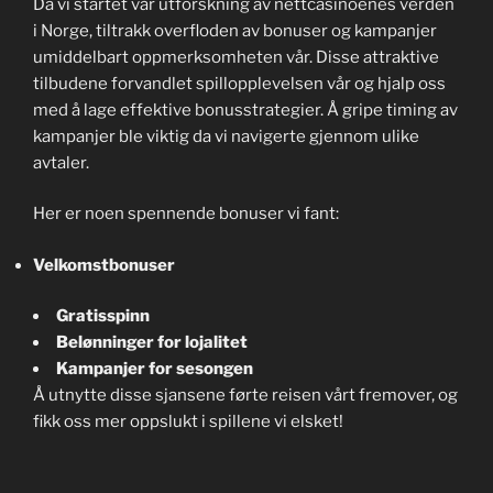
Da vi startet vår utforskning av nettcasinoenes verden
i Norge, tiltrakk overfloden av bonuser og kampanjer
umiddelbart oppmerksomheten vår. Disse attraktive
tilbudene forvandlet spillopplevelsen vår og hjalp oss
med å lage effektive bonusstrategier. Å gripe timing av
kampanjer ble viktig da vi navigerte gjennom ulike
avtaler.
Her er noen spennende bonuser vi fant:
Velkomstbonuser
Gratisspinn
Belønninger for lojalitet
Kampanjer for sesongen
Å utnytte disse sjansene førte reisen vårt fremover, og
fikk oss mer oppslukt i spillene vi elsket!