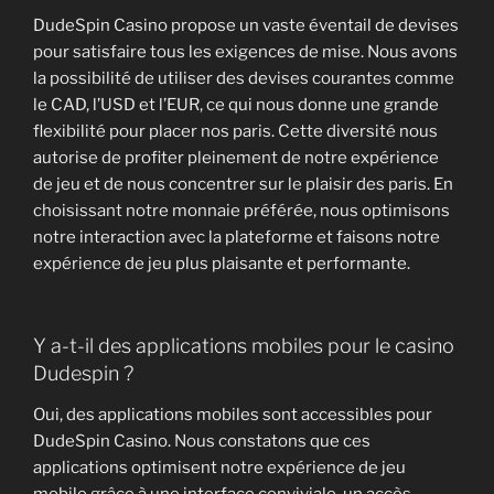
DudeSpin Casino propose un vaste éventail de devises
pour satisfaire tous les exigences de mise. Nous avons
la possibilité de utiliser des devises courantes comme
le CAD, l’USD et l’EUR, ce qui nous donne une grande
flexibilité pour placer nos paris. Cette diversité nous
autorise de profiter pleinement de notre expérience
de jeu et de nous concentrer sur le plaisir des paris. En
choisissant notre monnaie préférée, nous optimisons
notre interaction avec la plateforme et faisons notre
expérience de jeu plus plaisante et performante.
Y a-t-il des applications mobiles pour le casino
Dudespin ?
Oui, des applications mobiles sont accessibles pour
DudeSpin Casino. Nous constatons que ces
applications optimisent notre expérience de jeu