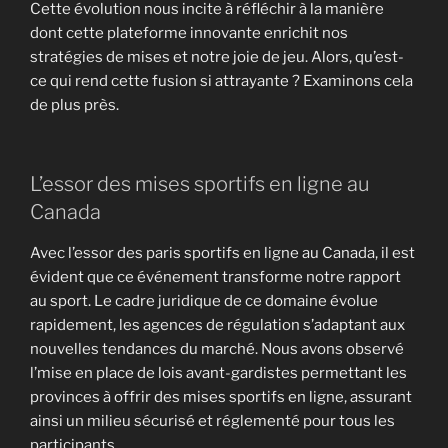
Cette évolution nous incite à réfléchir à la manière
dont cette plateforme innovante enrichit nos
stratégies de mises et notre joie de jeu. Alors, qu’est-
ce qui rend cette fusion si attrayante ? Examinons cela
de plus près.
L’essor des mises sportifs en ligne au
Canada
Avec l’essor des paris sportifs en ligne au Canada, il est
évident que ce événement transforme notre rapport
au sport. Le cadre juridique de ce domaine évolue
rapidement, les agences de régulation s’adaptant aux
nouvelles tendances du marché. Nous avons observé
l’mise en place de lois avant-gardistes permettant les
provinces à offrir des mises sportifs en ligne, assurant
ainsi un milieu sécurisé et réglementé pour tous les
participants.