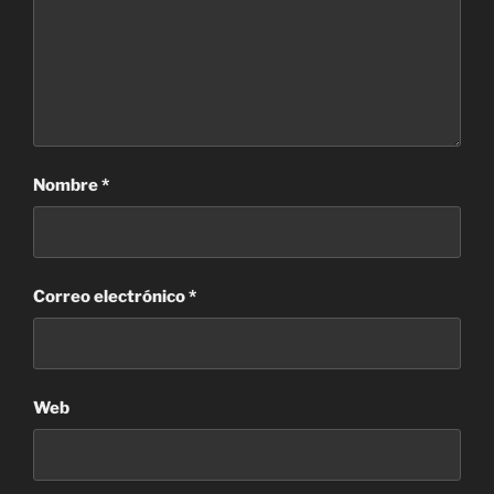
Nombre
*
Correo electrónico
*
Web