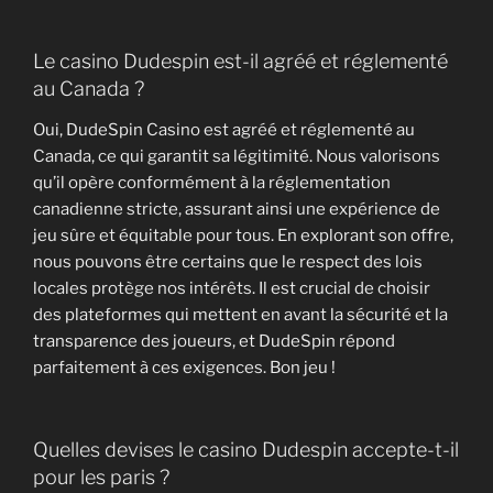
Le casino Dudespin est-il agréé et réglementé
au Canada ?
Oui, DudeSpin Casino est agréé et réglementé au
Canada, ce qui garantit sa légitimité. Nous valorisons
qu’il opère conformément à la réglementation
canadienne stricte, assurant ainsi une expérience de
jeu sûre et équitable pour tous. En explorant son offre,
nous pouvons être certains que le respect des lois
locales protège nos intérêts. Il est crucial de choisir
des plateformes qui mettent en avant la sécurité et la
transparence des joueurs, et DudeSpin répond
parfaitement à ces exigences. Bon jeu !
Quelles devises le casino Dudespin accepte-t-il
pour les paris ?