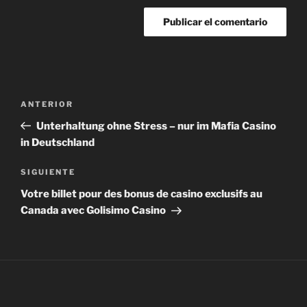
Navegación
Entrada
ANTERIOR
de
anterior:
Unterhaltung ohne Stress – nur im Mafia Casino
entradas
in Deutschland
Siguiente
SIGUIENTE
entrada
Votre billet pour des bonus de casino exclusifs au
Canada avec Golisimo Casino