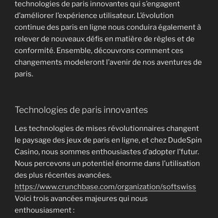
technologies de paris innovantes qui s’engagent
d’améliorer l’expérience utilisateur. L’évolution
continue des paris en ligne nous conduira également à
relever de nouveaux défis en matière de règles et de
conformité. Ensemble, découvrons comment ces
changements modeleront l’avenir de nos aventures de
paris.
Technologies de paris innovantes
Les technologies de mises révolutionnaires changent
le paysage des jeux de paris en ligne, et chez DudeSpin
Casino, nous sommes enthousiastes d’adopter l’futur.
Nous percevons un potentiel énorme dans l’utilisation
des plus récentes avancées.
https://www.crunchbase.com/organization/softswiss
Voici trois avancées majeures qui nous
enthousiasment :