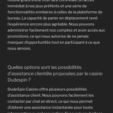
mobile grâce à une interface conviviale, un accès
immédiat à nos jeux préférés et une série de
fonctionnalités similaires à celles de la plateforme de
bureau. La capacité de parier en déplacement rend
l’expérience encore plus agréable. Nous pouvons
administrer facilement nos comptes et avoir accès aux
promotions, ce qui nous autorise de ne jamais
manquer d’opportunités tout en participant à ce que
nous aimons.
Quelles options sont les possibilités
d’assistance clientèle proposées par le casino
Dudespin ?
DudeSpin Casino offre plusieurs possibilités
d’assistance client. Nous pouvons facilement les
contacter par chat en direct, ce qui nous permet
d’obtenir une assistance instantanée pour toute