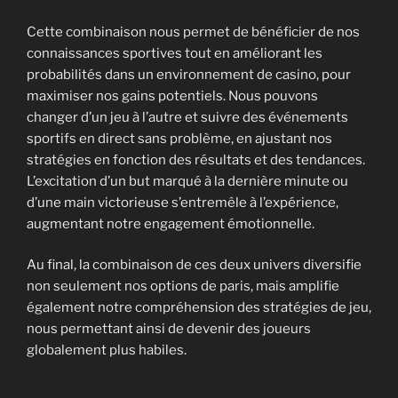
Cette combinaison nous permet de bénéficier de nos
connaissances sportives tout en améliorant les
probabilités dans un environnement de casino, pour
maximiser nos gains potentiels. Nous pouvons
changer d’un jeu à l’autre et suivre des événements
sportifs en direct sans problème, en ajustant nos
stratégies en fonction des résultats et des tendances.
L’excitation d’un but marqué à la dernière minute ou
d’une main victorieuse s’entremêle à l’expérience,
augmentant notre engagement émotionnelle.
Au final, la combinaison de ces deux univers diversifie
non seulement nos options de paris, mais amplifie
également notre compréhension des stratégies de jeu,
nous permettant ainsi de devenir des joueurs
globalement plus habiles.