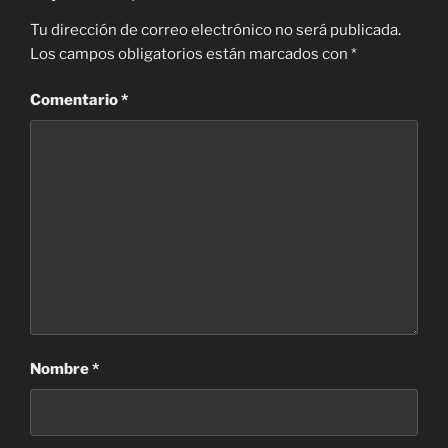
Tu dirección de correo electrónico no será publicada.
Los campos obligatorios están marcados con
*
Comentario
*
Nombre
*