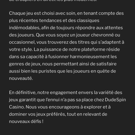
Chaque jeu est choisi avec soin, en tenant compte des
plus récentes tendances et des classiques
indémodables, afin de toujours répondre aux attentes
des joueurs. Que vous soyez un joueur chevronné ou
occasionnel, vous trouverez des titres qui s’adaptent à
votre style. La puissance de notre plateforme réside
dans sa capacité à fusionner harmonieusement les
genres de jeux, nous permettant ainsi de satisfaire
aussi bien les puristes que les joueurs en quête de
nouveauté.
En définitive, notre engagement envers la variété des
jeux garantit que l’ennui n’a pas sa place chez DudeSpin
Casino. Nous vous encourageons à explorer et à
dominer vos jeux préférés, tout en relevant de
nouveaux défis !