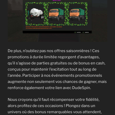
De plus, n’oubliez pas nos offres saisonnières ! Ces
promotions à durée limitée regorgent d’avantages,
qu’il s’agisse de parties gratuites ou de bonus en cash,
conçus pour maintenir l’excitation tout au long de
l’année. Participer à nos événements promotionnels
augmente non seulement vos chances de gagner, mais
renforce également votre lien avec DudeSpin.
Nous croyons qu’il faut récompenser votre fidélité,
alors profitez de ces occasions ! Plongez dans un
univers où des bonus remarquables vous attendent,