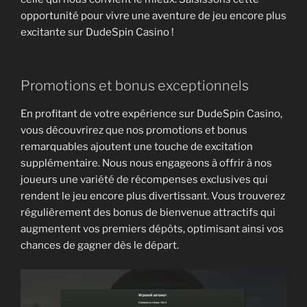
opportunité pour vivre une aventure de jeu encore plus
excitante sur DudeSpin Casino !
Promotions et bonus exceptionnels
En profitant de votre expérience sur DudeSpin Casino,
vous découvrirez que nos promotions et bonus
remarquables ajoutent une touche de excitation
supplémentaire. Nous nous engageons à offrir à nos
joueurs une variété de récompenses exclusives qui
rendent le jeu encore plus divertissant. Vous trouverez
régulièrement des bonus de bienvenue attractifs qui
augmentent vos premiers dépôts, optimisant ainsi vos
chances de gagner dès le départ.