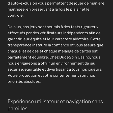
d’auto-exclusion vous permettent de jouer de manière
maîtrisée, en préservant à la fois le plaisir et le
contrôle.
De plus, nos jeux sont soumis à des tests rigoureux
effectués par des vérificateurs indépendants afin de
garantir leur équité et leur caractère aléatoire. Cette
transparence instaure la confiance et vous assure que
chaque jet de dés et chaque mélange de cartes est
parfaitement équilibré. Chez DudeSpin Casino, nous
nous engageons à offrir un environnement de jeu
sécurisé, équitable et divertissant à tous nos joueurs.
Votre protection et votre contentement sont nos
priorités absolues.
Expérience utilisateur et navigation sans
pareilles