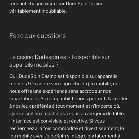
rendant chaque visite sur DudeSpin Casino
véritablement inoubliable.
Foire aux questions
Le casino Dudespin est-il disponible sur
appareils mobiles ?
Oui, DudeSpin Casino est disponible sur appareils
mobiles ! On adore son approche du jeu mobile, qui
nous offre une expérience sans accroc sur nos
smartphones. Sa compatibilité nous permet d’accéder
à nos jeux préférés à tout moment et n’importe où.
Que ce soit aux machines à sous ou aux jeux de table,
l’interface est conviviale et réactive. Si vous
recherchez à la fois commodité et divertissement, le
jeu mobile avec DudeSpin s’intègre parfaitement à