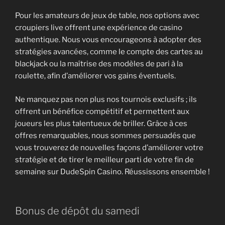
Pour les amateurs de jeux de table, nos options avec
croupiers live offrent une expérience de casino
authentique. Nous vous encourageons à adopter des
stratégies avancées, comme le compte des cartes au
blackjack ou la maîtrise des modèles de pari à la
roulette, afin d’améliorer vos gains éventuels.
Ne manquez pas non plus nos tournois exclusifs ; ils
offrent un bénéfice compétitif et permettent aux
joueurs les plus talentueux de briller. Grâce à ces
offres remarquables, nous sommes persuadés que
vous trouverez de nouvelles façons d’améliorer votre
stratégie et de tirer le meilleur parti de votre fin de
semaine sur DudeSpin Casino. Réussissons ensemble !
Bonus de dépôt du samedi