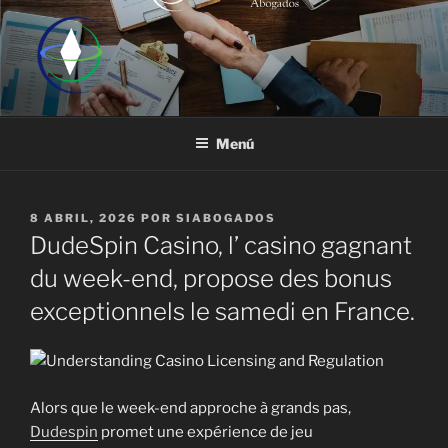
Saltar
al
contenido
Menú
PUBLICADO
8 ABRIL, 2026
POR
SIABOGADOS
EL
DudeSpin Casino, l’ casino gagnant
du week-end, propose des bonus
exceptionnels le samedi en France.
Alors que le week-end approche à grands pas,
Dudespin
promet une expérience de jeu