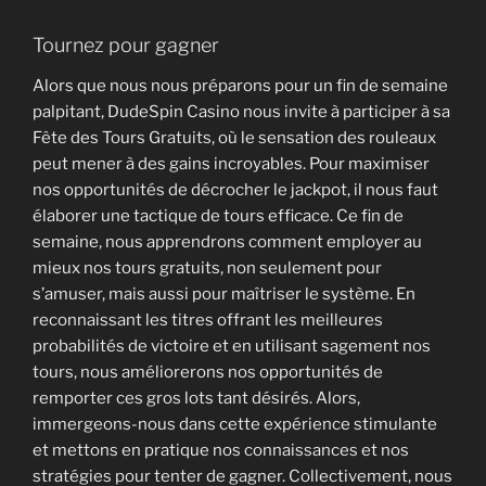
Tournez pour gagner
Alors que nous nous préparons pour un fin de semaine
palpitant, DudeSpin Casino nous invite à participer à sa
Fête des Tours Gratuits, où le sensation des rouleaux
peut mener à des gains incroyables. Pour maximiser
nos opportunités de décrocher le jackpot, il nous faut
élaborer une tactique de tours efficace. Ce fin de
semaine, nous apprendrons comment employer au
mieux nos tours gratuits, non seulement pour
s’amuser, mais aussi pour maîtriser le système. En
reconnaissant les titres offrant les meilleures
probabilités de victoire et en utilisant sagement nos
tours, nous améliorerons nos opportunités de
remporter ces gros lots tant désirés. Alors,
immergeons-nous dans cette expérience stimulante
et mettons en pratique nos connaissances et nos
stratégies pour tenter de gagner. Collectivement, nous