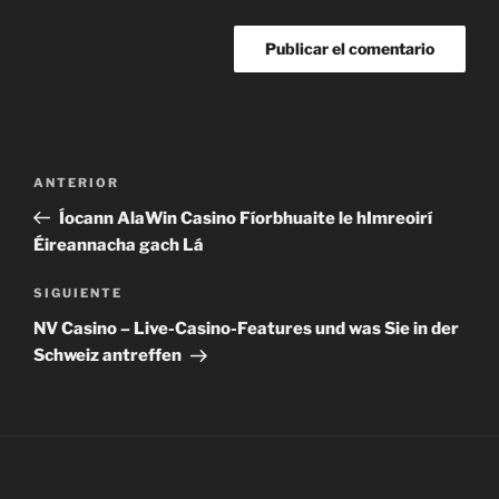
Navegación
Entrada
ANTERIOR
de
anterior:
Íocann AlaWin Casino Fíorbhuaite le hImreoirí
entradas
Éireannacha gach Lá
Siguiente
SIGUIENTE
entrada
NV Casino – Live-Casino-Features und was Sie in der
Schweiz antreffen