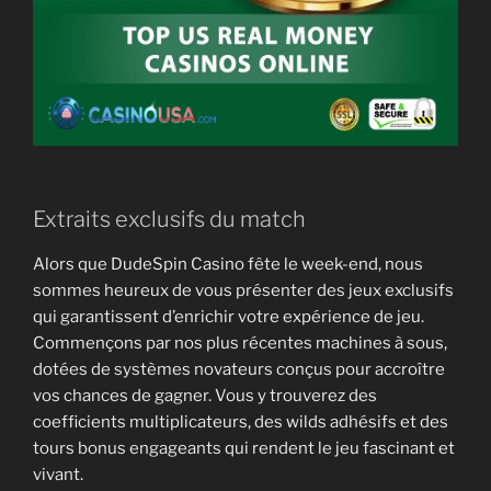
Extraits exclusifs du match
Alors que DudeSpin Casino fête le week-end, nous
sommes heureux de vous présenter des jeux exclusifs
qui garantissent d’enrichir votre expérience de jeu.
Commençons par nos plus récentes machines à sous,
dotées de systèmes novateurs conçus pour accroître
vos chances de gagner. Vous y trouverez des
coefficients multiplicateurs, des wilds adhésifs et des
tours bonus engageants qui rendent le jeu fascinant et
vivant.