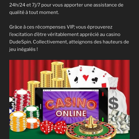
24h/24 et 7j/7 pour vous apporter une assistance de
qualité à tout moment.
Grâce à ces récompenses VIP, vous éprouverez
l’excitation d’être véritablement apprécié au casino
DudeSpin. Collectivement, atteignons des hauteurs de
jeu inégalés !