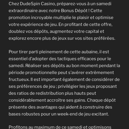
Chez DudeSpin Casino, préparez-vous à un samedi
extraordinaire avec notre Bonus Dépôt ! Cette
promotion incroyable multiplie le plaisir et optimise
votre expérience de jeu. En profitant de cette offre,
doublez vos dépôts, augmentez votre capital et
explorez encore plus de jeux sur vos sites préférées.
Pour tirer parti pleinement de cette aubaine, il est
essentiel d’adopter des tactiques efficaces pour le
samedi. Réaliser ses dépôts au bon moment pendant la
période promotionnelle peut s’avérer extrêmement
fructueux. Il est important également de considérer de
ses préférences de jeu ; privilégier les jeux proposant
des ratios de redistribution plus hauts peut
considérablement accroître ses gains. Chaque dépôt
présente des avantages qui aident à construire des
bases robustes pour un week-end de jeu excitant.
Profitons au maximum de ce samedi et optimisons