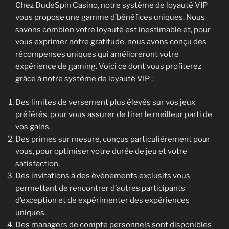
Chez DudeSpin Casino, notre système de loyauté VIP
vous propose une gamme d’bénéfices uniques. Nous
savons combien votre loyauté est inestimable et, pour
vous exprimer notre gratitude, nous avons conçu des
récompenses uniques qui amélioreront votre
expérience de gaming. Voici ce dont vous profiterez
grâce à notre système de loyauté VIP :
Des limites de versement plus élevés sur vos jeux
préférés, pour vous assurer de tirer le meilleur parti de
vos gains.
Des primes sur mesure, conçus particulièrement pour
vous, pour optimiser votre durée de jeu et votre
satisfaction.
Des invitations à des événements exclusifs vous
permettant de rencontrer d’autres participants
d’exception et de expérimenter des expériences
uniques.
Des managers de compte personnels sont disponibles