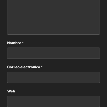
Nombre
*
Correo electrónico
*
Web