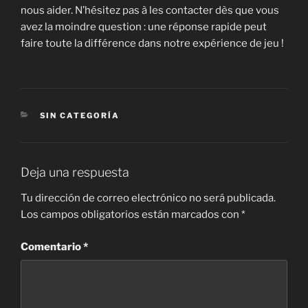
nous aider. N’hésitez pas à les contacter dès que vous
avez la moindre question : une réponse rapide peut
faire toute la différence dans notre expérience de jeu !
CATEGORÍAS
SIN CATEGORÍA
Deja una respuesta
Tu dirección de correo electrónico no será publicada.
Los campos obligatorios están marcados con
*
Comentario
*