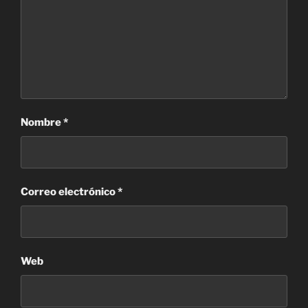
Nombre
*
Correo electrónico
*
Web