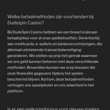
Welke betaalmethoden zijn voorhanden bij
Dudespin Casino?
Bij DudeSpin Casino hebben we een breed scala aan
betaalopties voor al onze spelbehoeften. Denk hierbij
aan creditcards, e-wallets en bankoverschrijvingen, die
allemaal uitstekende transactiebeveiliging
garanderen. We stellen op prijs het gemak waarmee
we ons geld kunnen beheren met deze verschillende
methoden. Bovendien kunnen we erop bouwen dat
onze financiële gegevens tijdens het spelen
beschermd blijven. Kortom, deze betaalmethoden
verhogen ons speelplezier en ons zekerheid in het
platform.
Is er een welkomstbonus voor nieuwe spelers