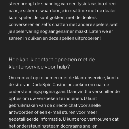
sfeer brengt de spanning van een fysiek casino direct
naar je scherm, waardoor je in realtime met de dealer
kunt spelen. Je kunt gokken, met de dealers
converseren en zelfs chatten met andere spelers, wat
je spelervaring nog aangenamer maakt. Laten we er
samen in duiken en deze spellen uitproberen!
Hoe kan ik contact opnemen met de
klantenservice voor hulp?
Om contact op te nemen met de klantenservice, kunt u
de site van DudeSpin Casino bezoeken en naar de
ondersteuningspagina gaan. Daar vindt u verschillende
opties om uw verzoeken te indienen. U kunt
gebruikmaken van de directe chat voor snelle
antwoorden of een e-mail sturen voor meer
gedetailleerde informatie. U kunt erop vertrouwen dat
het ondersteuningsteam doorgaans snel en