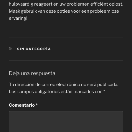
hulpvaardig reageert en uw problemen efficiënt oplost.
Maak gebruik van deze opties voor een probleemloze
ervaring!
CATEGORÍAS
SIN CATEGORÍA
Deja una respuesta
Tu dirección de correo electrónico no será publicada.
Los campos obligatorios están marcados con
*
Comentario
*