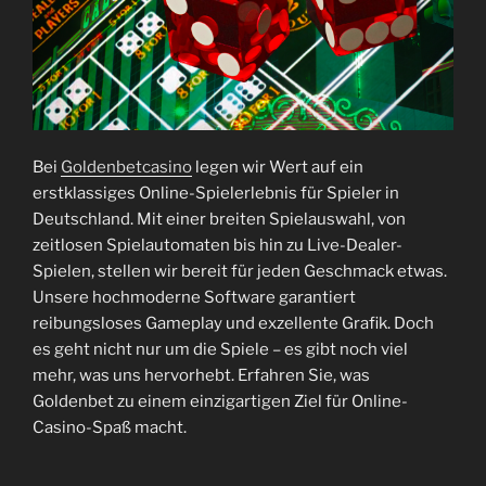
Bei
Goldenbetcasino
legen wir Wert auf ein
erstklassiges Online-Spielerlebnis für Spieler in
Deutschland. Mit einer breiten Spielauswahl, von
zeitlosen Spielautomaten bis hin zu Live-Dealer-
Spielen, stellen wir bereit für jeden Geschmack etwas.
Unsere hochmoderne Software garantiert
reibungsloses Gameplay und exzellente Grafik. Doch
es geht nicht nur um die Spiele – es gibt noch viel
mehr, was uns hervorhebt. Erfahren Sie, was
Goldenbet zu einem einzigartigen Ziel für Online-
Casino-Spaß macht.