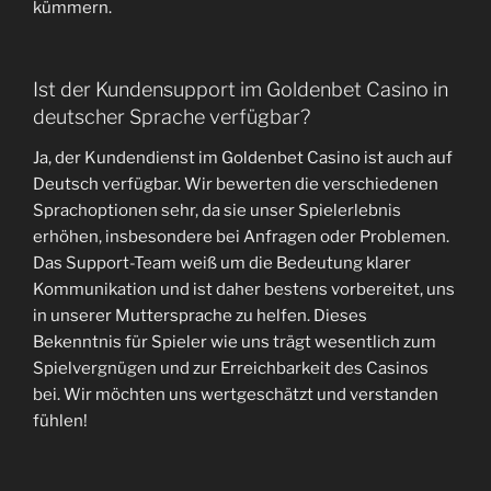
kümmern.
Ist der Kundensupport im Goldenbet Casino in
deutscher Sprache verfügbar?
Ja, der Kundendienst im Goldenbet Casino ist auch auf
Deutsch verfügbar. Wir bewerten die verschiedenen
Sprachoptionen sehr, da sie unser Spielerlebnis
erhöhen, insbesondere bei Anfragen oder Problemen.
Das Support-Team weiß um die Bedeutung klarer
Kommunikation und ist daher bestens vorbereitet, uns
in unserer Muttersprache zu helfen. Dieses
Bekenntnis für Spieler wie uns trägt wesentlich zum
Spielvergnügen und zur Erreichbarkeit des Casinos
bei. Wir möchten uns wertgeschätzt und verstanden
fühlen!