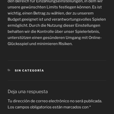
den Bereich für Einzahlungseinstellungen, in dem wir
unsere gewünschten Limits festlegen können. Es ist
wichtig, einen Betrag zu wählen, der zu unserem
Budget geeignet ist und verantwortungsvolles Spielen
ermöglicht. Durch die Nutzung dieser Einstellungen
behalten wir die Kontrolle über unser Spielerlebnis,
unterstützen einen gesünderen Umgang mit Online-
Glücksspiel und minimieren Risiken.
CATEGORÍAS
SIN CATEGORÍA
Deja una respuesta
Tu dirección de correo electrónico no será publicada.
Los campos obligatorios están marcados con
*