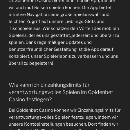
Ja, Goldenbet Casino bietet eine mobile App, mit der
wir auch auf Reisen spielen können. Die App bietet
intuitive Navigation, eine große Spielauswahl und
leichten Zugriff auf unsere Lieblings-Slots und
Tischspiele aus. Wir schätzen den Vorteil des mobilen
Spielens, der es uns gestattet, jederzeit und überall zu
spielen. Dank regelmäßiger Updates und
benutzerfreundlicher Gestaltung ist die App darauf
konzipiert, unser Spielerlebnis zu verbessern und uns
überall zu begeistern!
Wie kann ich Einzahlungslimits für
verantwortungsvolles Spielen im Goldenbet
Casino festlegen?
Bei Goldenbet Casino können wir Einzahlungslimits für
verantwortungsvolles Spielen festzulegen, indem wir
unsere Kontoeinstellungen besuchen. Dort finden wir