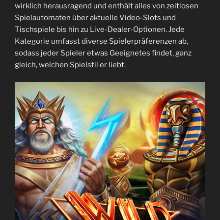
wirklich herausragend und enthält alles von zeitlosen
Spielautomaten über aktuelle Video-Slots und
Tischspiele bis hin zu Live-Dealer-Optionen. Jede
Kategorie umfasst diverse Spielerpräferenzen ab,
sodass jeder Spieler etwas Geeignetes findet, ganz
gleich, welchen Spielstil er liebt.