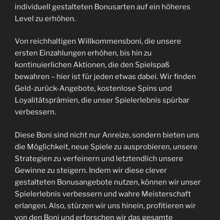
individuell gestalteten Bonusarten auf ein höheres
Level zu erhöhen.
Von reichhaltigen Willkommensboni, die unsere
ersten Einzahlungen erhöhen, bis hin zu
kontinuierlichen Aktionen, die den Spielspaß
bewahren – hier ist für jeden etwas dabei. Wir finden
Geld-zurück-Angebote, kostenlose Spins und
Loyalitätsprämien, die unser Spielerlebnis spürbar
verbessern.
Diese Boni sind nicht nur Anreize, sondern bieten uns
die Möglichkeit, neue Spiele zu ausprobieren, unsere
Strategien zu verfeinern und letztendlich unsere
Gewinne zu steigern. Indem wir diese clever
gestalteten Bonusangebote nutzen, können wir unser
Spielerlebnis verbessern und wahre Meisterschaft
erlangen. Also, stürzen wir uns hinein, profitieren wir
von den Boni und erforschen wir das gesamte