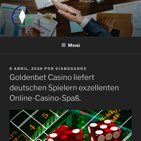
Saltar
al
contenido
Menú
PUBLICADO
8 ABRIL, 2026
POR
SIABOGADOS
EL
Goldenbet Casino liefert
deutschen Spielern exzellenten
Online-Casino-Spaß.