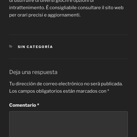
di usufruire di diversi giochi e opzioni di
intrattenimento. È consigliabile consultare il sito web
per orari precisi e aggiornamenti.
CATEGORÍAS
SIN CATEGORÍA
Deja una respuesta
Tu dirección de correo electrónico no será publicada.
Los campos obligatorios están marcados con
*
Comentario
*