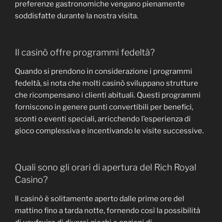
preferenze gastronomiche vengano pienamente
soddisfatte durante la nostra visita.
Il casinò offre programmi fedeltà?
Quando si prendono in considerazione i programmi
fedeltà, si nota che molti casinò sviluppano strutture
che ricompensano i clienti abituali. Questi programmi
forniscono in genere punti convertibili per benefici,
sconti o eventi speciali, arricchendo l’esperienza di
gioco complessiva e incentivando le visite successive.
Quali sono gli orari di apertura del Rich Royal
Casino?
Il casinò è solitamente aperto dalle prime ore del
mattino fino a tarda notte, fornendo così la possibilità