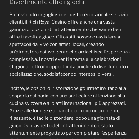
Divertimento oltre i giochi
Pur essendo orgogliosi del nostro eccezionale servizio
clienti, il Rich Royal Casino offre anche una vasta
gamma di opzioni di intrattenimento che vanno ben
oltre i tavoli da gioco. Gli ospiti possono assistere a
spettacoli dal vivo con artisti locali, creando
un’atmosfera coinvolgente che arricchisce l’esperienza
complessiva. I nostri eventi a tema e le celebrazioni
stagionali offrono opportunità uniche di divertimento e
socializzazione, soddisfacendo interessi diversi.
Inoltre, le opzioni di ristorazione gourmet invitano alla
scoperta culinaria, con una particolare attenzione alla
cucina svizzera e ai piatti internazionali più apprezzati.
Grazie alle lounge e ai bar che offrono un ambiente
rilassante, è facile distendersi dopo una giornata di
gioco. Ogni aspetto dell’intrattenimento è stato
attentamente progettato per completare l’esperienza