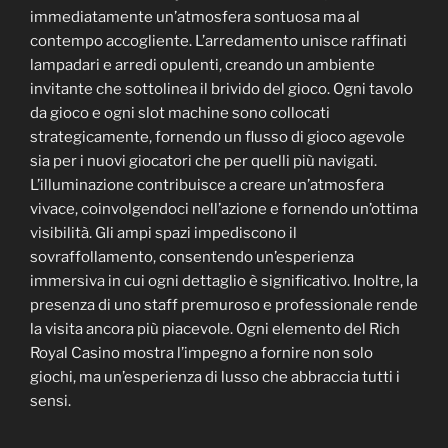
immediatamente un’atmosfera sontuosa ma al
contempo accogliente. L’arredamento unisce raffinati
lampadari e arredi opulenti, creando un ambiente
invitante che sottolinea il brivido del gioco. Ogni tavolo
da gioco e ogni slot machine sono collocati
strategicamente, fornendo un flusso di gioco agevole
sia per i nuovi giocatori che per quelli più navigati.
L’illuminazione contribuisce a creare un’atmosfera
vivace, coinvolgendoci nell’azione e fornendo un’ottima
visibilità. Gli ampi spazi impediscono il
sovraffollamento, consentendo un’esperienza
immersiva in cui ogni dettaglio è significativo. Inoltre, la
presenza di uno staff premuroso e professionale rende
la visita ancora più piacevole. Ogni elemento del Rich
Royal Casino mostra l’impegno a fornire non solo
giochi, ma un’esperienza di lusso che abbraccia tutti i
sensi.