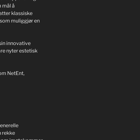
m mål å
tter klassiske
e som muliggjør en
in innovative
re nyter estetisk
som NetEnt,
enerelle
n rekke