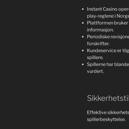
Instant Casino oper
play-reglene i Norge
Plattformen bruker 
informasjon.
Periodiske revisjone
forskrifter.
Kundeservice er tilg
spillere.
Spillerne har bland
vurdert.
Sikkerhetsti
Effektive sikkerhets
spillerbeskyttelse.