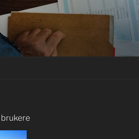
r brukere