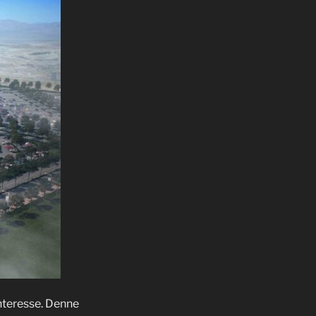
interesse. Denne