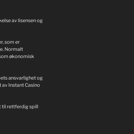
kelse av lisensen og
r, som er
re. Normalt
er som økonomisk
oets ansvarlighet og
t av Instant Casino
il rettferdig spill