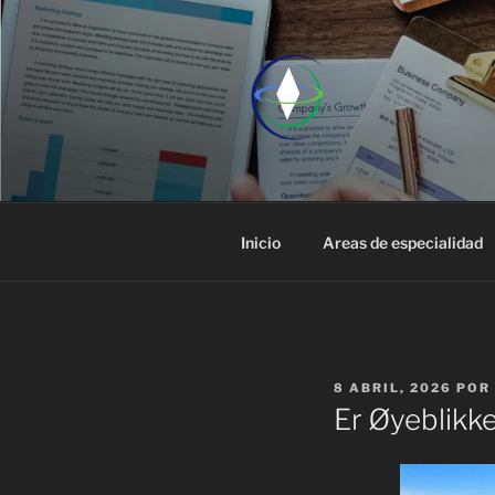
Saltar
al
contenido
Inicio
Areas de especialidad
PUBLICADO
8 ABRIL, 2026
POR
EL
Er Øyeblikke