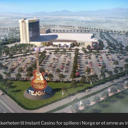
kerheten til Instant Casino for spillere i Norge er et emne av 