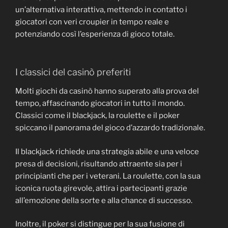
un’alternativa interattiva, mettendo in contatto i
giocatori con veri croupier in tempo reale e
potenziando così l’esperienza di gioco totale.
I classici del casinò preferiti
Molti giochi da casinò hanno superato alla prova del
tempo, affascinando giocatori in tutto il mondo.
Classici come il blackjack, la roulette e il poker
spiccano il panorama del gioco d’azzardo tradizionale.
Il blackjack richiede una strategia abile e una veloce
presa di decisioni, risultando attraente sia per i
principianti che per i veterani. La roulette, con la sua
iconica ruota girevole, attira i partecipanti grazie
all’emozione della sorte e alla chance di successo.
Inoltre, il poker si distingue per la sua fusione di