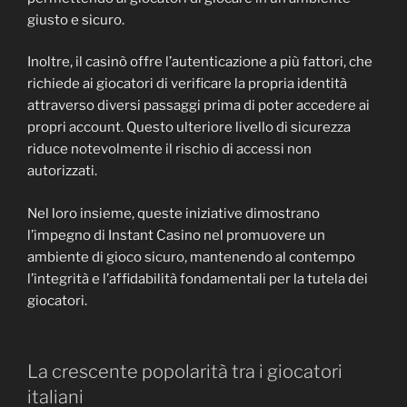
giusto e sicuro.
Inoltre, il casinò offre l’autenticazione a più fattori, che
richiede ai giocatori di verificare la propria identità
attraverso diversi passaggi prima di poter accedere ai
propri account. Questo ulteriore livello di sicurezza
riduce notevolmente il rischio di accessi non
autorizzati.
Nel loro insieme, queste iniziative dimostrano
l’impegno di Instant Casino nel promuovere un
ambiente di gioco sicuro, mantenendo al contempo
l’integrità e l’affidabilità fondamentali per la tutela dei
giocatori.
La crescente popolarità tra i giocatori
italiani