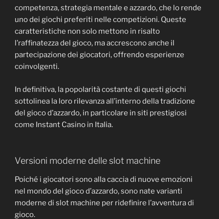
competenza, strategia mentale e azzardo, che lo rende
uno dei giochi preferiti nelle competizioni. Queste
caratteristiche non solo mettono in risalto
l’raffinatezza del gioco, ma accrescono anche il
partecipazione dei giocatori, offrendo esperienze
coinvolgenti.
In definitiva, la popolarità costante di questi giochi
sottolinea la loro rilevanza all’interno della tradizione
del gioco d’azzardo, in particolare in siti prestigiosi
come Instant Casino in Italia.
Versioni moderne delle slot machine
Poiché i giocatori sono alla caccia di nuove emozioni
nel mondo del gioco d’azzardo, sono nate varianti
moderne di slot machine per ridefinire l’avventura di
gioco.