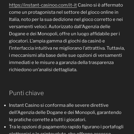
https://instant-casinoo.com/it-it
Casino si è affermato
come un protagonista nel settore del gioco online in
Italia, noto per la sua dedizione nel gioco corretto e nei
versamenti veloci. Autorizzato dall’Agenzia delle
Dogane e dei Monopoli, offre un luogo affidabile per i
giocatori. L’ampia gamma di giochi da casinò e
l’interfaccia intuitiva ne migliorano l’attrattiva. Tuttavia,
i meccanismi alla base delle sue opzioni di versamenti
immediati e le misure a garanzia della trasparenza
richiedono un’analisi dettagliata.
Punti chiave
Instant Casino si conforma alle severe direttive
dell’Agenzia delle Dogane e dei Monopoli, garantendo
le pratiche corrette a tutti i giocatori.
Tra le opzioni di pagamento rapido figurano i portafogli