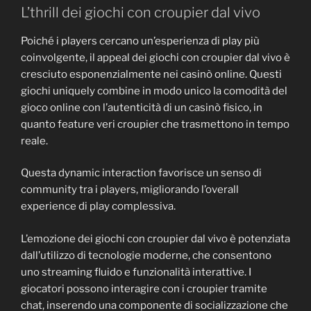
L’thrill dei giochi con croupier dal vivo
Poiché i players cercano un’esperienza di play più
coinvolgente, il appeal dei giochi con croupier dal vivo è
cresciuto esponenzialmente nei casinò online. Questi
giochi uniquely combine in modo unico la comodità del
gioco online con l’autenticità di un casinò fisico, in
quanto feature veri croupier che trasmettono in tempo
reale.
Questa dynamic interaction favorisce un senso di
community tra i players, migliorando l’overall
experience di play complessiva.
L’emozione dei giochi con croupier dal vivo è potenziata
dall’utilizzo di tecnologie moderne, che consentono
uno streaming fluido e funzionalità interattive. I
giocatori possono interagire con i croupier tramite
chat, inserendo una componente di socializzazione che