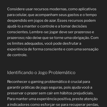
Considere usar recursos modernas, como aplicativos
para celular, que acompanham seus gastos e o tempo
despendido em jogos de azar. Esses recursos podem
ajudá-lo a manter o controle e a tomar decisões
conscientes. Lembre-se: jogar deve ser prazeroso e
prazeroso; não deixe que se torne uma obrigação. Com
os limites adequados, você pode desfrutar a
experiência de forma consciente e com uma sensação
de controle.
Identificando o Jogo Problemático
Reconhecer o gaming problemático é crucial para
garantir práticas de jogo seguras, pois ajuda você a
preservar o prazer sem cair em hábitos prejudiciais.
Para manter uma experiência positiva, preste atenção
a indicadores como esforçar-se para recuperar perdas,