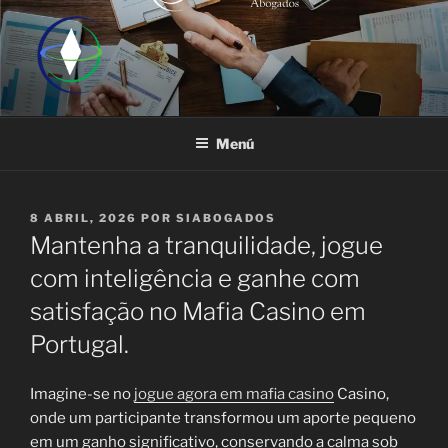
Saltar
al
contenido
Menú
PUBLICADO
8 ABRIL, 2026
POR
SIABOGADOS
EL
Mantenha a tranquilidade, jogue
com inteligência e ganhe com
satisfação no Mafia Casino em
Portugal.
Imagine-se no
jogue agora em mafia casino
Casino,
onde um participante transformou um aporte pequeno
em um ganho significativo, conservando a calma sob