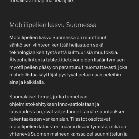
turvallista ilmapiiriä pelaajille.
Mobiilipelien kasvu Suomessa
Mobiilipelien kasvu Suomessa on muuttanut
sähköisen viihteen kenttää heijastaen sekä
teknologian kehitystä että kulttuurisia muutoksia.
Älypuhelinten ja tablettitietokoneiden lisääntymisen
myötä pelien pääsy on parantunut huomattavasti, joka
mahdollistaa käyttäjät pystyvät pelaamaan peleihin
aina ja kaikkialla.
Suomalaiset firmat, jotka tunnetaan
ohjelmistokehityksen innovaatioistaan ja
luovuudestaan, ovat valjastaneet tämän suuntauksen
rakentaakseen vankan alan. Tilastot osoittavat
mobiilipelien latausten määrän lisääntymistä, mikä on
yhtenevä Suomen maineen kanssa pelisuunnittelun ja