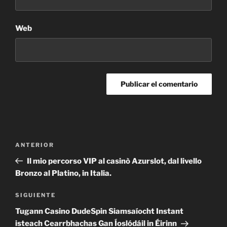
Web
Navegación
Entrada
ANTERIOR
de
anterior:
Il mio percorso VIP al casinò Azurslot, dal livello
entradas
Bronzo al Platino, in Italia.
Siguiente
SIGUIENTE
entrada
Tugann Casino DudeSpin Siamsaíocht Instant
isteach Cearrbhachas Gan Íoslódáil in Éirinn