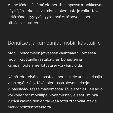
Viime kädessä nämä elementit kimpassa muokkaavat
käyttäjän kokonaisvaltaista kokemusta ja vaikuttavat
sekä hänen tyytyväisyyteensä että sovelluksen
pitkäaikaisuuteen.
Bonukset ja kampanjat mobiilikäyttäjille
Mobiilipelaamisen jatkaessa vauhtiaan Suomessa
mobiilikäyttäjille räätälöityjen bonusten ja
kampanjoiden merkitystä ei voi yliarvioida.
Nämä edut eivät ainoastaan houkuttele uusia pelaajia,
vaan myös säilyttävät olemassa olevat pelaajat
kilpailukykyisessä maisemassa. Tällaisten etujen arvo
voi kohentaa mobiilipelikokemusta yleisesti, minkä
vuoksi kasinoiden on tärkeää toteuttaa vaikuttavia
markkinointistrategioita.