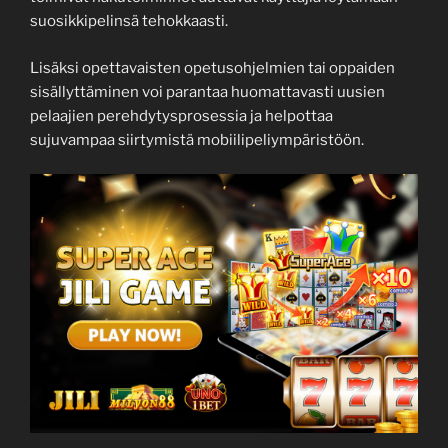
suosikkipelinsä tehokkaasti.
Lisäksi opettavaisten opetusohjelmien tai oppaiden
sisällyttäminen voi parantaa huomattavasti uusien
pelaajien perehdytysprosessia ja helpottaa
sujuvampaa siirtymistä mobiilipeliympäristöön.