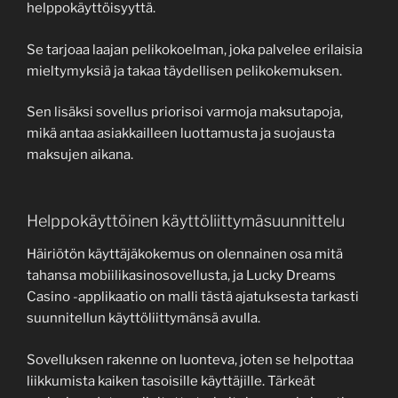
helppokäyttöisyyttä.
Se tarjoaa laajan pelikokoelman, joka palvelee erilaisia
mieltymyksiä ja takaa täydellisen pelikokemuksen.
Sen lisäksi sovellus priorisoi varmoja maksutapoja,
mikä antaa asiakkailleen luottamusta ja suojausta
maksujen aikana.
Helppokäyttöinen käyttöliittymäsuunnittelu
Häiriötön käyttäjäkokemus on olennainen osa mitä
tahansa mobiilikasinosovellusta, ja Lucky Dreams
Casino -applikaatio on malli tästä ajatuksesta tarkasti
suunnitellun käyttöliittymänsä avulla.
Sovelluksen rakenne on luonteva, joten se helpottaa
liikkumista kaiken tasoisille käyttäjille. Tärkeät