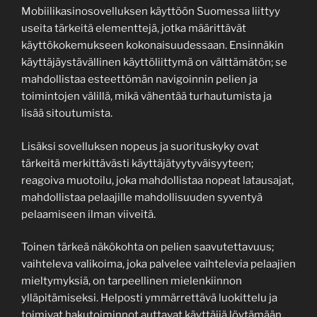
Mobiilikasinosovelluksen käyttöön Suomessa liittyy
useita tärkeitä elementtejä, jotka määrittävät
käyttökokemukseen kokonaisuudessaan. Ensinnäkin
käyttäjäystävällinen käyttöliittymä on välttämätön; se
mahdollistaa esteettömän navigoinnin pelien ja
toimintojen välillä, mikä vähentää turhautumista ja
lisää sitoutumista.
Lisäksi sovelluksen nopeus ja suorituskyky ovat
tärkeitä merkittävästi käyttäjätyytyväisyyteen;
reagoiva muotoilu, joka mahdollistaa nopeat latausajat,
mahdollistaa pelaajille mahdollisuuden syventyä
pelaamiseen ilman viiveitä.
Toinen tärkeä näkökohta on pelien saavutettavuus;
vaihteleva valikoima, joka palvelee vaihtelevia pelaajien
mieltymyksiä, on tarpeellinen mielenkiinnon
ylläpitämiseksi. Helposti ymmärrettävä luokittelu ja
toimivat hakutoiminnot auttavat käyttäjiä löytämään