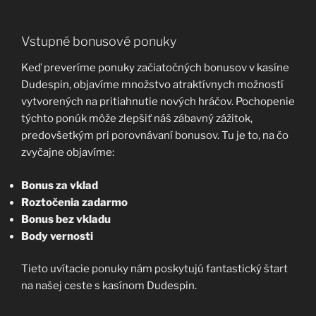
Vstupné bonusové ponuky
Keď preveríme ponuky začiatočných bonusov v kasíne
Dudespin, objavíme množstvo atraktívnych možností
vytvorených na pritiahnutie nových hráčov. Pochopenie
týchto ponúk môže zlepšiť náš zábavný zážitok,
predovšetkým pri porovnávaní bonusov. Tu je to, na čo
zvyčajne objavíme:
Bonus za vklad
Roztočenia zadarmo
Bonus bez vkladu
Body vernosti
Tieto uvítacie ponuky nám poskytujú fantastický štart
na našej ceste s kasínom Dudespin.