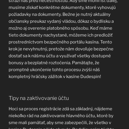
stráži nás pred nečestnosťou. Aby sme mohli ísť ďalej,
musíme získať konkrétne dokumenty, ktoré vyhovujú
požiadavky na dokumenty. Bežne je nutný aktuálny
občiansky preukaz vydaný vládou, dôkaz o bydlisku a
možno aj overenie platobného spôsobu. Keď máme
tieto dokumenty nachystané, môžeme ich predložiť
prostredníctvom bezpečného portálu kasína. Tento
krok je nevyhnutný, pretože nám dovoľuje bezpečne
dostať sa k nášmu účtu a využívať všetky dostupné
bonusy a bezplatné roztočenia. Pamätajte, že
promptné ukončenie tohto procesu zvýši náš
kompletný hráčsky zážitok v kasíne Dudespin!
Tipy na zaktivovanie účtu
Hoci sa proces registrácie zdá sa základný, nájdeme
niekoľko rád na zaktivovanie hlavného účtu, ktoré by
sme mali pamätať, aby sme zabezpečili, že všetko v