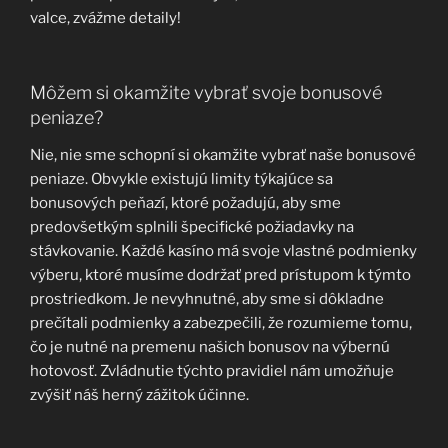
valce, zvážme detaily!
Môžem si okamžite vybrať svoje bonusové
peniaze?
Nie, nie sme schopní si okamžite vybrať naše bonusové
peniaze. Obvykle existujú limity týkajúce sa
bonusových peňazí, ktoré požadujú, aby sme
predovšetkým splnili špecifické požiadavky na
stávkovanie. Každé kasíno má svoje vlastné podmienky
výberu, ktoré musíme dodržať pred prístupom k týmto
prostriedkom. Je nevyhnutné, aby sme si dôkladne
prečítali podmienky a zabezpečili, že rozumieme tomu,
čo je nutné na premenu našich bonusov na výbernú
hotovosť. Zvládnutie týchto pravidiel nám umožňuje
zvýšiť náš herný zážitok účinne.