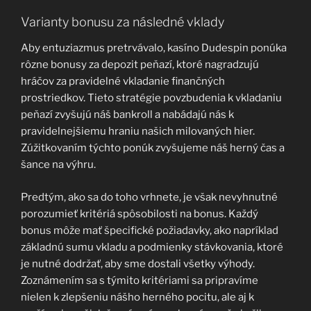
Varianty bonusu za následné vklady
Aby entuziazmus pretrvávalo, kasíno Dudespin ponúka
rôzne bonusy za depozit peňazí, ktoré nagradzujú
hráčov za pravidelné vkladanie finančných
prostriedkov. Tieto stratégie povzbudenia k vkladaniu
peňazí zvyšujú náš bankroll a nabádajú nás k
pravidelnejšiemu hraniu našich milovaných hier.
Zúžitkovaním týchto ponúk zvyšujeme náš herný čas a
šance na výhru.
Predtým, ako sa do toho vrhnete, je však nevyhnutné
porozumieť kritériá spôsobilosti na bonus. Každý
bonus môže mať špecifické požiadavky, ako napríklad
základnú sumu vkladu a podmienky stávkovania, ktoré
je nutné dodržať, aby sme dostali všetky výhody.
Zoznámením sa s týmito kritériami sa pripravíme
nielen k zlepšeniu nášho herného pocitu, ale aj k