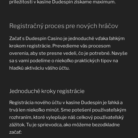
príležitosti v kasíne Dudespin získame maximum.
Registračný proces pre nových hráčov
Začať s Dudespin Casino je jednoduché vďaka ľahkým
krokom registrácie. Prevedieme vás procesom
overenia, aby ste presne vedeli, čo je potrebné. Navyše
sa s vami podelíme o niekoľko praktických tipov na
hladkú aktiváciu vášho účtu.
Jednoduché kroky registrácie
Registrácia nového účtu v kasíne Dudespin je ľahká a
trvá len niekoľko minút. Sme potešení používateľským
rozhraním, ktoré vylepšuje náš celkový používateľský
zážitok. Tu je sprievodca, ako môžeme bezodkladne
začať: