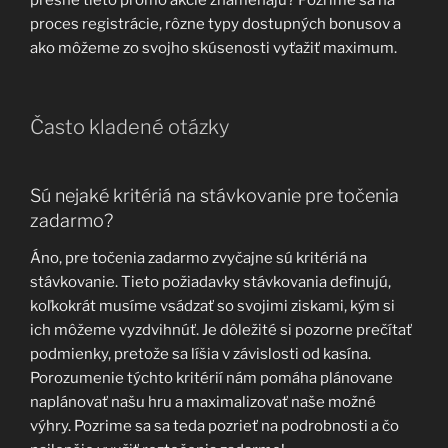
presne tieto promo akcie znamenajú? Pozrime sa na
proces registrácie, rôzne typy dostupných bonusov a
ako môžeme zo svojho skúsenosti vyťažiť maximum.
Často kladené otázky
Sú nejaké kritériá na stávkovanie pre točenia
zadarmo?
Áno, pre točenia zadarmo zvyčajne sú kritériá na
stávkovanie. Tieto požiadavky stávkovania definujú,
koľkokrát musíme vsádzať so svojimi ziskami, kým si
ich môžeme vyzdvihnúť. Je dôležité si pozorne prečítať
podmienky, pretože sa líšia v závislosti od kasína.
Porozumenie týchto kritérií nám pomáha plánovane
naplánovať našu hru a maximalizovať naše možné
výhry. Pozrime sa sa teda pozrieť na podrobnosti a čo