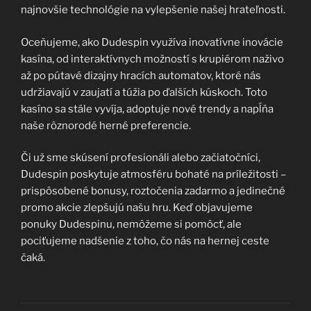
najnovšie technológie na vylepšenie našej hrateľnosti.
Oceňujeme, ako Dudespin využíva inovatívne inovácie
kasína, od interaktívnych možností s krupiérom naživo
až po pútavé dizajny hracích automatov, ktoré nás
udržiavajú v zaujatí a túžia po ďalších kúskoch. Toto
kasíno sa stále vyvíja, adoptuje nové trendy a napĺňa
naše rôznorodé herné preferencie.
Či už sme skúsení profesionáli alebo začiatočníci,
Dudespin poskytuje atmosféru bohaté na príležitosti –
prispôsobené bonusy, roztočenia zadarmo a jedinečné
promo akcie zlepšujú našu hru. Keď objavujeme
ponuky Dudespinu, nemôžeme si pomôcť, ale
pociťujeme nadšenie z toho, čo nás na hernej ceste
čaká.