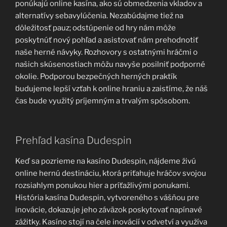
ponúkajú online kasína, ako sú obmedzenia vkladov a
alternatívy sebavylúčenia. Nezabúdajme tiež na
dôležitosť pauz; odstúpenie od hry nám môže
poskytnúť nový pohľad a asistovať nám prehodnotiť
naše herné návyky. Rozhovory s ostatnými hráčmi o
našich skúsenostiach môžu navyše posilniť podporné
okolie. Podporou bezpečných herných praktík
budujeme lepší vzťah k online hraniu a zaistíme, že náš
čas bude využitý príjemným a trvalým spôsobom.
Prehľad kasína Dudespin
Keď sa pozrieme na kasíno Dudespin, nájdeme živú
online hernú destináciu, ktorá priťahuje hráčov svojou
rozsiahlym ponukou hier a príťažlivými ponukami.
História kasína Dudespin, vytvoreného s vášňou pre
inovácie, dokazuje jeho záväzok poskytovať napínavé
zážitky. Kasíno stojí na čele inovácií v odvetví a využíva