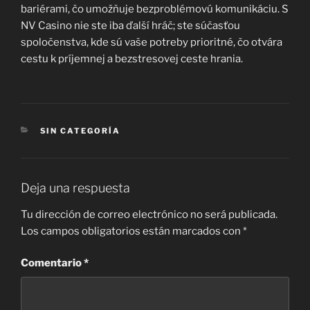
bariérami, čo umožňuje bezproblémovú komunikáciu. S
NV Casino nie ste iba ďalší hráč; ste súčasťou
spoločenstva, kde sú vaše potreby prioritné, čo otvára
cestu k príjemnej a bezstresovej ceste hrania.
CATEGORÍAS
SIN CATEGORÍA
Deja una respuesta
Tu dirección de correo electrónico no será publicada.
Los campos obligatorios están marcados con
*
Comentario
*