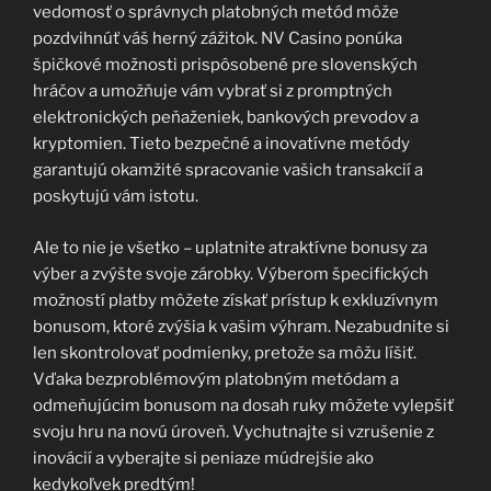
vedomosť o správnych platobných metód môže
pozdvihnúť váš herný zážitok. NV Casino ponúka
špičkové možnosti prispôsobené pre slovenských
hráčov a umožňuje vám vybrať si z promptných
elektronických peňaženiek, bankových prevodov a
kryptomien. Tieto bezpečné a inovatívne metódy
garantujú okamžité spracovanie vašich transakcií a
poskytujú vám istotu.
Ale to nie je všetko – uplatnite atraktívne bonusy za
výber a zvýšte svoje zárobky. Výberom špecifických
možností platby môžete získať prístup k exkluzívnym
bonusom, ktoré zvýšia k vašim výhram. Nezabudnite si
len skontrolovať podmienky, pretože sa môžu líšiť.
Vďaka bezproblémovým platobným metódam a
odmeňujúcim bonusom na dosah ruky môžete vylepšiť
svoju hru na novú úroveň. Vychutnajte si vzrušenie z
inovácií a vyberajte si peniaze múdrejšie ako
kedykoľvek predtým!