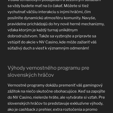
sa vždy budete mať na čo čakať. Môžete si tiež
vychutnať väčšiu interakciu s inými hráčmi, čím
posilníte dynamickú atmosféru komunity. Navyše,
pravidelne prichádzajú do hry nové herné mechanizmy,
vďaka ktorým je každý turnaj unikátnym
dobrodružstvom. Takže sa vyzbrojte a pripravte sa
vstúpiť do akcie v NV Casino, kde môže zažiariť váš
súťaživý duch a viesť k významným odmenám!
Výhody vernostného programu pre
slovenských hráčov
Vernostné programy dokážu premeniť váš gamingový
zážitok na niečo skutočne obohacujúce. Keď sa zapojíte
do NV Casino, nielenže hráte, ale vytvárate si vzťah. Pre
slovenských hráčov to predstavuje exkluzívne výhody,
ako je cashback z prehier, extra roztočenia a promo