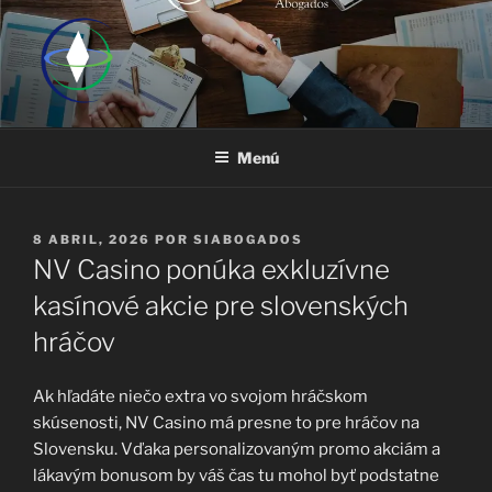
Saltar
al
contenido
Menú
PUBLICADO
8 ABRIL, 2026
POR
SIABOGADOS
EL
NV Casino ponúka exkluzívne
kasínové akcie pre slovenských
hráčov
Ak hľadáte niečo extra vo svojom hráčskom
skúsenosti, NV Casino má presne to pre hráčov na
Slovensku. Vďaka personalizovaným promo akciám a
lákavým bonusom by váš čas tu mohol byť podstatne