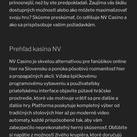
prínosnejší, než by ste predpokladali. Zaujíma vás škálu
dostupných možností alebo ako môžete maximalizovať
svoju hru? Skúsme preskúmať, čo odlišuje NV Casino a
ako sa prispôsobuje vašim požiadavkám.
Prehľad kasína NV
NV Casino je skvelou alternatívou pre fanúšikov online
hier na Slovensku a ponúka pôsobivú rozmanitosť hier
a propagačných akcií. Vďaka špičkovému
programovému vybaveniu a používateľsky
priateľskému interface objavíte pútavé hráčske
prostredie, ktoré vás motivuje vrátiť sa pre ďalšie a
ďalšie hry. Platforma poskytuje kompletný výber od
tradičných stolových hier až po moderné video
automaty, každé prispôsobené tak, aby vám
zabezpečilo neprekonateľný herný skúsenosť. Obľúbite
si napätie z možností živého krupiéra, ktoré doručujú