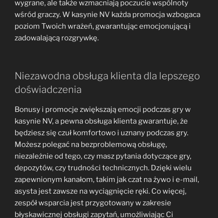
wygrane, ale także wzmacniają poczucie wspólnoty
wśród graczy. W kasynie NV każda promocja wzbogaca
poziom Twoich wrażeń, gwarantując emocjonującą i
zadowalającą rozgrywkę.
Niezawodna obsługa klienta dla lepszego
doświadczenia
Bonusy i promocje zwiększają emocji podczas gry w
kasynie NV, a pewna obsługa klienta gwarantuje, że
będziesz się czuł komfortowo i uznany podczas gry.
Możesz polegać na bezproblemową obsługę,
niezależnie od tego, czy masz pytania dotyczące gry,
depozytów, czy trudności technicznych. Dzięki wielu
zapewnionym kanałom, takim jak czat na żywo i e-mail,
asysta jest zawsze na wyciągnięcie ręki. Co więcej,
zespół wsparcia jest przygotowany w zakresie
błyskawicznej obsługi zapytań, umożliwiając Ci