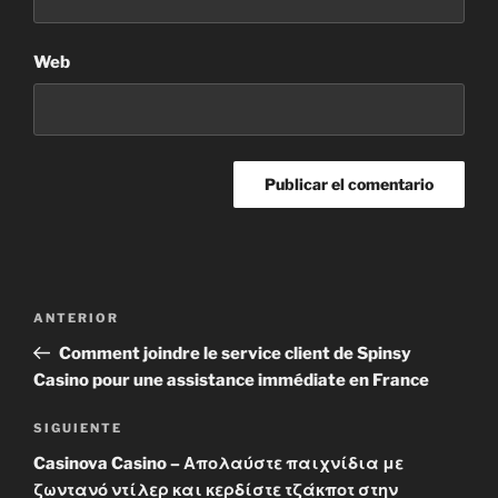
Web
Navegación
Entrada
ANTERIOR
de
anterior:
Comment joindre le service client de Spinsy
entradas
Casino pour une assistance immédiate en France
Siguiente
SIGUIENTE
entrada
Casinova Casino – Απολαύστε παιχνίδια με
ζωντανό ντίλερ και κερδίστε τζάκποτ στην