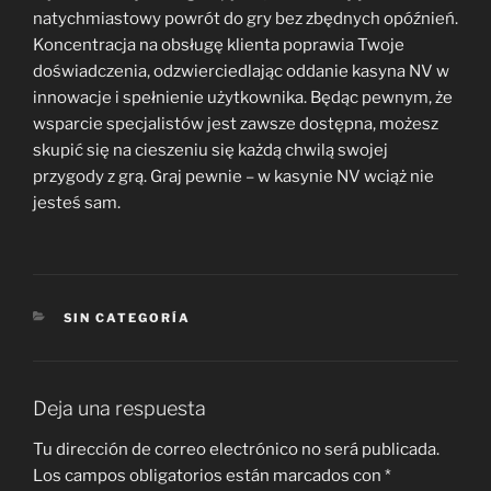
natychmiastowy powrót do gry bez zbędnych opóźnień.
Koncentracja na obsługę klienta poprawia Twoje
doświadczenia, odzwierciedlając oddanie kasyna NV w
innowacje i spełnienie użytkownika. Będąc pewnym, że
wsparcie specjalistów jest zawsze dostępna, możesz
skupić się na cieszeniu się każdą chwilą swojej
przygody z grą. Graj pewnie – w kasynie NV wciąż nie
jesteś sam.
CATEGORÍAS
SIN CATEGORÍA
Deja una respuesta
Tu dirección de correo electrónico no será publicada.
Los campos obligatorios están marcados con
*