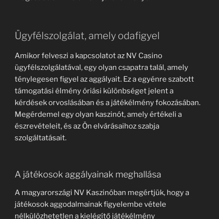
Ügyfélszolgálat, amely odafigyel
Amikor felveszi a kapcsolatot az NV Casino
ügyfélszolgálatával, egy olyan csapatra talál, amely
ténylegesen figyel az aggályait. Ez a egyénre szabott
támogatási élmény óriási különbséget jelent a
kérdések orvoslásában és a játékélmény fokozásában.
Megérdemel egy olyan kaszinót, amely értékeli a
észrevételeit, és az Ön elvárásaihoz szabja
szolgáltatásait.
A játékosok aggályainak meghallása
A magyarországi NV Kaszinóban megértjük, hogy a
játékosok aggodalmainak figyelembe vétele
nélkülözhetetlen a kielégítő játékélmény