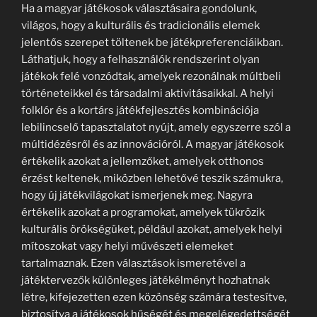
Ha a magyar játékosok választásaira gondolunk,
világos, hogy a kulturális és tradicionális elemek
jelentős szerepet töltenek be játékpreferenciáikban.
Láthatjuk, hogy a felhasználók rendszerint olyan
játékok felé vonzódtak, amelyek rezonálnak múltbeli
történeteikkel és társadalmi aktivitásaikkal. A helyi
folklór és a kortárs játékfejlesztés kombinációja
lebilincselő tapasztalatot nyújt, amely egyszerre szól a
múltidézésről és az innovációról. A magyar játékosok
értékelik azokat a jellemzőket, amelyek otthonos
érzést keltenek, miközben lehetővé teszik számukra,
hogy új játékvilágokat ismerjenek meg. Nagyra
értékelik azokat a programokat, amelyek tükrözik
kulturális örökségüket, például azokat, amelyek helyi
mítoszokat vagy helyi művészeti elemeket
tartalmaznak. Ezen választások ismeretével a
játéktervezők különleges játékélményt hozhatnak
létre, kifejezetten ezen közönség számára testesítve,
biztosítva a játékosok hűségét és megelégedettségét