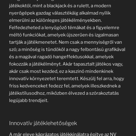
játékoktól, mint a blackjack és a rulett, a modern
nyerőgépek gazdag választékáig alkalmad nyílik
elmerülni az különleges játékélményekben.
Felfedezheted a lenyűgöző témákat és a figyelemre
méltó funkciókat, amelyek újszerűen és izgalmasan
tartják a játékmenetet. Nem csak a mennyiségről van
szó; a minőség is tündököl a nagy felbontású grafikával
és a magával ragadó hangeffektusokkal, amelyek
fokozzák a játékélményt. Akár tapasztalt játékos vagy,
akár csak most kezded, ez a kaszinó mindenkinek
innovatív környezetet teremtett. Készülj fel arra, hogy
friss kedvenceket fedezz fel, amelyek illeszkednek a
játékstílusodhoz, miközben élvezed a szórakoztatás
legújabb trendjeit.
Innovatív játéklehetőségek
A már eleve káprázatos játékkínálatra építve az NV