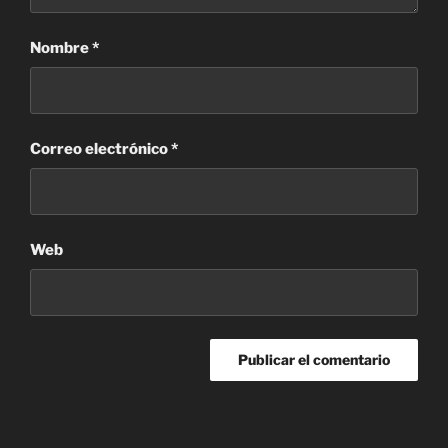
Nombre
*
Correo electrónico
*
Web