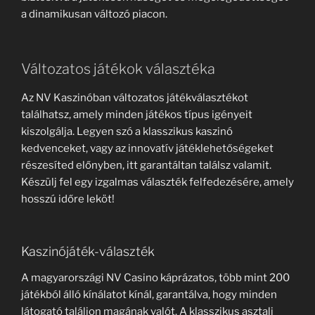
a dinamikusan változó piacon.
Változatos játékok választéka
Az NV Kaszinóban változatos játékválasztékot
találhatsz, amely minden játékos típus igényeit
kiszolgálja. Legyen szó a klasszikus kaszinó
kedvenceket, vagy az innovatív játéklehetőségeket
részesíted előnyben, itt garantáltan találsz valamit.
Készülj fel egy izgalmas választék felfedezésére, amely
hosszú időre leköt!
Kaszinójáték-választék
A magyarországi NV Casino káprázatos, több mint 200
játékból álló kínálatot kínál, garantálva, hogy minden
látogató találjon magának valót. A klasszikus asztali