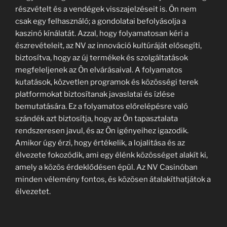
részvételt és a vendégek visszajelzéseit is. Ön nem
csak egy felhasználó; a gondolatai befolyásolja a
kaszinó kínálatát. Azzal, hogy folyamatosan kéri a
észrevételeit, az NV az innováció kultúráját elősegíti,
biztosítva, hogy az új termékek és szolgáltatások
megfeleljenek az Ön elvárásaival. A folyamatos
kutatások, közvetlen programok és közösségi terek
platformokat biztosítanak javaslatai és ízlése
bemutatására. Ez a folyamatos előrelépésre való
szándék azt biztosítja, hogy az Ön tapasztalata
rendszeresen javul, és az Ön igényeihez igazodik.
Amikor úgy érzi, hogy értékelik, a lojalitása és az
élvezete fokozódik, ami egy élénk közösséget alakít ki,
amely a közös érdeklődésen épül. Az NV Casinóban
minden vélemény fontos, és közösen átalakíthatjátok a
élvezetet.