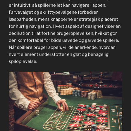
er intuitivt, så spillerne let kan navigere i appen.
Farvevalget og skrifttypevalgene forbedrer
læsbarheden, mens knapperne er strategisk placeret
for hurtig navigation. Hvert aspekt af designet viser en
dedikation til at forfine brugeroplevelsen, hvilket gør
den komfortabel for både uøvede og garvede spillere.
Når spillere bruger appen, vil de anerkende, hvordan
hvert element understøtter en glat og behagelig
spiloplevelse.