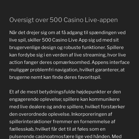
Oversigt over 500 Casino Live-appen
Når det drejer sig om at få adgang til spændingen ved
live spil, skiller 500 Casino Live App sig ud med sit
brugervenlige design og robuste funktioner. Spillere
kan fordybe sig i en verden af live streaming, hvor live
action fanger deres opmærksomhed. Appens interface
muliggør problemfri navigation, hvilket garanterer, at
brugerne nemt kan finde deres favoritspil.
Et af de mest betydningsfulde højdepunkter er den
engagerende oplevelse; spillere kan kommunikere
med live dealere og andre spillere, hvilket forstærker
den overordnede oplevelse. Inkorporeringen af
spillerinteraktioner fremmer en fornemmelse af
fællesskab, hvilket får det til at føles som en
pulserende casinoatmosfære lige ved hånden. Med