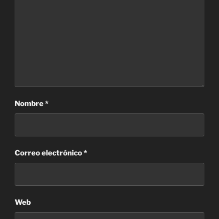
Nombre
*
Correo electrónico
*
Web