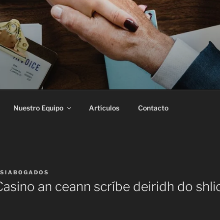
Nuestro Equipo
Artículos
Contacto
SIABOGADOS
asino an ceann scríbe deiridh do shliot