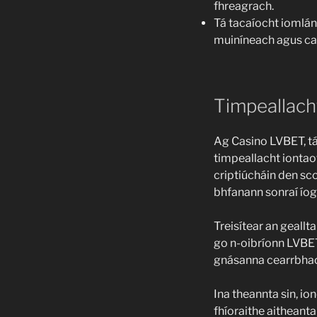
fhreagrach.
Tá tacaíocht iomlán 
muiníneach agus caird
Timpeallach
Ag Casino LVBET, tá
timpeallacht iontao
criptiúcháin den sco
bhfanann sonraí íoga
Treisítear an geallt
go n-oibríonn LVBET
gnásanna cearrbhac
Ina theannta sin, io
fhíoraithe aitheanta