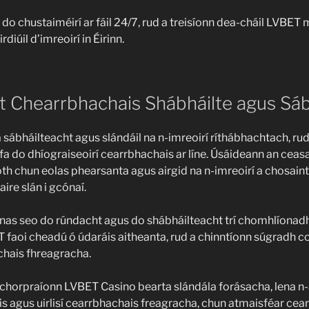
do chustaiméirí ar fáil 24/7, rud a treisíonn dea-cháil LVBET
iúil d’imreoirí in Éirinn.
t Chearrbhachais Shábháilte agus Sáb
 sábháilteacht agus slándáil na n-imreoirí ríthábhachtach, ru
fa do dhíograiseoirí cearrbhachais ar líne. Úsáideann an ceas
th chun eolas phearsanta agus airgid na n-imreoirí a chosaint,
ire slán i gcónaí.
anas seo do rúndacht agus do shábháilteacht trí chomhlíonadh l
 faoi cheadú ó údaráis aitheanta, rud a chinntíonn súgradh 
hais fhreagracha.
nchorpraíonn LVBET Casino bearta slándála forásacha, lena n-á
is agus uirlisí cearrbhachais freagracha, chun atmaisféar cea