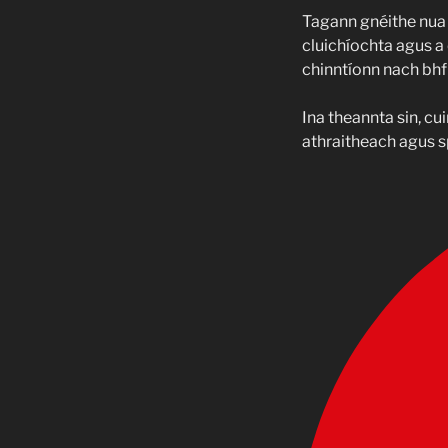
Tagann gnéithe nua a
cluichíochta agus a 
chinntíonn nach bhfu
Ina theannta sin, cui
athraitheach agus s