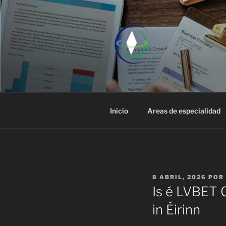
Saltar
al
contenido
Inicio
Areas de especialidad
PUBLICADO
8 ABRIL, 2026
POR
EL
Is é LVBET C
in Éirinn