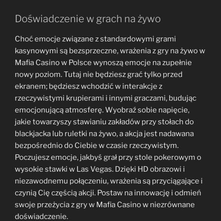
Doświadczenie w grach na żywo
Choć emocje związane z standardowymi grami
kasynowymi są bezsprzeczne, wrażenia z gry na żywo w
Mafia Casino w Polsce wynoszą emocje na zupełnie
nowy poziom. Tutaj nie będziesz grać tylko przed
ekranem; będziesz wchodzić w interakcje z
rzeczywistymi krupierami i innymi graczami, budując
emocjonującą atmosferę. Wyobraź sobie napięcie,
jakie towarzyszy stawianiu zakładów przy stołach do
blackjacka lub ruletki na żywo, a akcja jest nadawana
bezpośrednio do Ciebie w czasie rzeczywistym.
Poczujesz emocje, jakbyś grał przy stole pokerowym o
wysokie stawki w Las Vegas. Dzięki HD obrazowi i
niezawodnemu połączeniu, wrażenia są przyciągające i
czynią Cię częścią akcji. Postaw na innowację i odmień
swoje przeżycia z gry w Mafia Casino w niezrównane
doświadczenie.