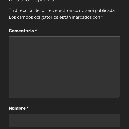
Tu dirección de correo electrónico no será publicada.
Los campos obligatorios están marcados con
*
Comentario
*
Nombre
*