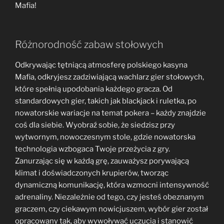
Mafia!
Różnorodność zabaw stołowych
Odkrywając tętniącą atmosferę polskiego kasyna
Mafia, odkryjesz zadziwiającą wachlarz gier stołowych,
które spełnią upodobania każdego gracza. Od
standardowych gier, takich jak blackjack i ruletka, po
nowatorskie wariacje na temat pokera – każdy znajdzie
coś dla siebie. Wyobraź sobie, że siedzisz przy
wytwornym, nowoczesnym stole, gdzie nowatorska
technologia wzbogaca Twoje przeżycia z gry.
Zanurzając się w każdą grę, zauważysz porywającą
klimat i doświadczonych krupierów, tworząc
dynamiczną komunikację, która wzmocni intensywność
adrenaliny. Niezależnie od tego, czy jesteś obeznanym
graczem, czy ciekawym nowicjuszem, wybór gier został
opracowany tak, aby wywoływać uczucia i stanowić