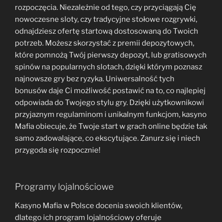
rozpoczęcia. Niezależnie od tego, czy przyciągają Cię
nowoczesne sloty, czy tradycyjne stołowe rozgrywki,
odnajdziesz ofertę startową dostosowaną do Twoich
potrzeb. Możesz skorzystać z premii depozytowych,
które pomnożą Twój pierwszy depozyt, lub gratisowych
spinów na popularnych slotach, dzięki którym poznasz
najnowsze gry bez ryzyka. Uniwersalność tych
bonusów daje Ci możliwość postawić na to, co najlepiej
odpowiada do Twojego stylu gry. Dzięki użytkownikowi
przyjaznym regulaminom i unikalnym funkcjom, kasyno
Mafia obiecuje, że Twoje start w grach online będzie tak
samo zadowalające, co ekscytujące. Zanurz się i niech
przygoda się rozpocznie!
Programy lojalnościowe
Kasyno Mafia w Polsce docenia swoich klientów,
dlatego ich program lojalnościowy oferuje