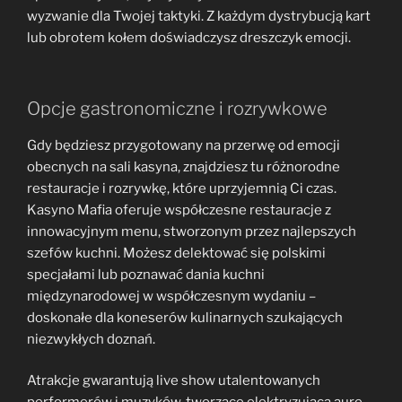
wyzwanie dla Twojej taktyki. Z każdym dystrybucją kart
lub obrotem kołem doświadczysz dreszczyk emocji.
Opcje gastronomiczne i rozrywkowe
Gdy będziesz przygotowany na przerwę od emocji
obecnych na sali kasyna, znajdziesz tu różnorodne
restauracje i rozrywkę, które uprzyjemnią Ci czas.
Kasyno Mafia oferuje współczesne restauracje z
innowacyjnym menu, stworzonym przez najlepszych
szefów kuchni. Możesz delektować się polskimi
specjałami lub poznawać dania kuchni
międzynarodowej w współczesnym wydaniu –
doskonałe dla koneserów kulinarnych szukających
niezwykłych doznań.
Atrakcje gwarantują live show utalentowanych