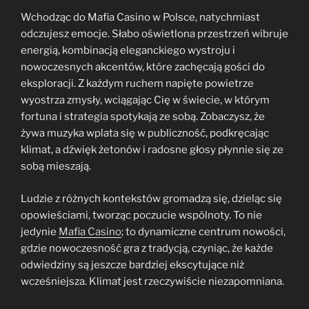
Wchodząc do Mafia Casino w Polsce, natychmiast
odczujesz emocje. Słabo oświetlona przestrzeń wibruje
energią, kombinacją eleganckiego wystroju i
nowoczesnych akcentów, które zachęcają gości do
eksploracji. Z każdym ruchem napięte powietrze
wyostrza zmysły, wciągając Cię w świecie, w którym
fortuna i strategia spotykają ze sobą. Zobaczysz, że
żywa muzyka wplata się w publiczność, podkręcając
klimat, a dźwięk żetonów i radosne głosy płynnie się ze
sobą mieszają.
Ludzie z różnych kontekstów gromadzą się, dzieląc się
opowieściami, tworząc poczucie wspólnoty. To nie
jedynie
Mafia Casino
; to dynamiczne centrum nowości,
gdzie nowoczesność gra z tradycją, czyniąc, że każde
odwiedziny są jeszcze bardziej ekscytujące niż
wcześniejsza. Klimat jest rzeczywiście niezapomniana.