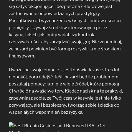
się satysfakcjonujące i bezpieczne? Kluczowe jest
zastosowanie odpowiedzialnych praktyk gry.
Początkowo od wyznaczenia własnych limitów okresu i
pieniędzy. Używaj z środków oferowanych przez
kasyna, takich jak limity wpłat czy kontrola
rzeczywistości, aby zarządzać swoją grą. Nie zapominaj,
że hazard powinien być formą rozrywki, a nie środkiem
finansowym.
Uważaj na swoje emocje – jeśli doświadczasz stres lub
niepokój, pora odejść. Jeśli hazard będzie problemem,
poszukaj pomocy; istnieje wiele źródeł, które pomogą
Ci wrócić na właściwe tory. Kładąc nacisk na te praktyki,
zapewniasz sobie, że Twój czas w kasynie jest nie tylko
porywający, ale i bezpieczny, tworząc sobie ścieżkę do
wspaniałych wspomnień bez ryzyka.