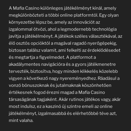
A Mafia Casino különleges játékélményt kínál, amely
megkülönbözteti a többi online platformtól. Egy olyan
környezetbe lépsz be, amely az innovációt az
izgalommal ötvözi, ahol a legmodernebb technológia
javítja a játékélményt. A játékok széles választékával, az
élő osztós opcióktól a magával ragadó nyerőgépekig,
biztosan találsz valamit, ami felkelti az érdeklődésedet
és megtartja a figyelmedet. A platformot a
akadálymentes navigációra és a gyors játékmenetre
tervezték, biztosítva, hogy minden klikkelés közelebb
vigyen a következő nagy nyereményedhez. Ráadásul a
vonzó bónuszoknak és jutalmaknak köszönhetően
értékesnek fogod érezni magad a Mafia Casino
társaságának tagjaként. Akár rutinos játékos vagy, akár
most indulsz, ez a kaszinó új szintre emeli az online
játékélményt, izgalmasabbá és elérhetőbbé téve azt,
mint valaha.