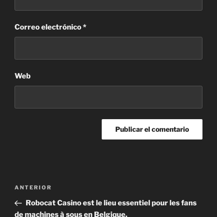
Correo electrónico
*
Web
Navegación
Entrada
ANTERIOR
de
anterior:
Robocat Casino est le lieu essentiel pour les fans
entradas
de machines à sous en Belgique.