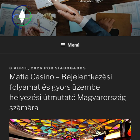
Saltar
al
contenido
Menú
PUBLICADO
8 ABRIL, 2026
POR
SIABOGADOS
EL
Mafia Casino – Bejelentkezési
folyamat és gyors üzembe
helyezési útmutató Magyarország
számára