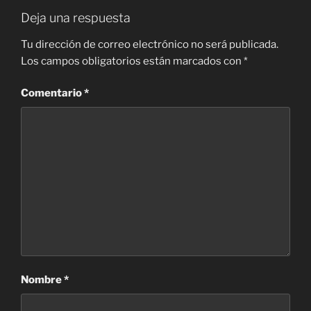
Deja una respuesta
Tu dirección de correo electrónico no será publicada.
Los campos obligatorios están marcados con
*
Comentario
*
Nombre
*