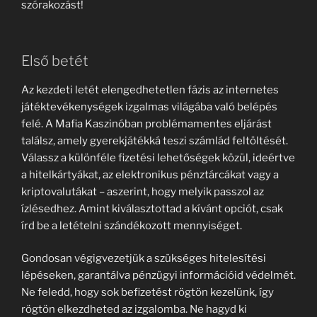
szórakozást!
Első betét
Az kezdeti letét elengedhetetlen fázis az internetes
játéktevékenységek izgalmas világába való belépés
felé. A Mafia Kaszinóban problémamentes eljárást
találsz, amely gyerekjátékká teszi számlád feltöltését.
Válassz a különféle fizetési lehetőségek közül, ideértve
a hitelkártyákat, az elektronikus pénztárcákat vagy a
kriptovalutákat – aszerint, hogy melyik passzol az
ízlésedhez. Amint kiválasztottad a kívánt opciót, csak
írd be a letételni szándékozott mennyiséget.
Gondosan végigvezetjük a szükséges hitelesítési
lépéseken, garantálva pénzügyi információid védelmét.
Ne feledd, hogy sok befizetést rögtön kezelünk, így
rögtön elkezdheted az izgalomba. Ne hagyd ki