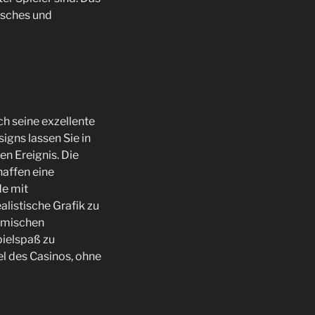
isches und
ch seine exzellente
igns lassen Sie in
n Ereignis. Die
haffen eine
de mit
alistische Grafik zu
namischen
pielspaß zu
l des Casinos, ohne