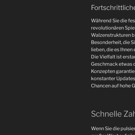
Fortschrittlic
Während Sie die fes
revolutionären Spie
Walzenstrukturen bis
Besonderheit, die S
lieben, die es Ihnen
Die Vielfalt ist erst
Geschmack etwas da
Konzepten garantier
konstanter Updates
Chancen auf hohe G
Schnelle Za
Wenn Sie die pulsie