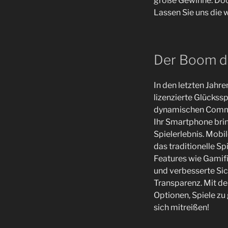
große Gewinne. Doch
Lassen Sie uns die 
Der Boom de
In den letzten Jahr
lizenzierte Glückssp
dynamischen Commun
Ihr Smartphone bring
Spielerlebnis. Mob
das traditionelle S
Features wie Gamifi
und verbesserte Si
Transparenz. Mit d
Optionen, Spiele zu
sich mitreißen!