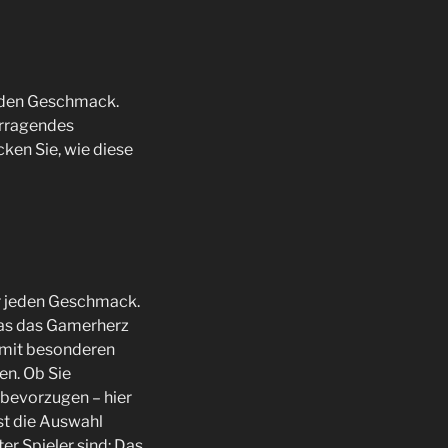
jeden Geschmack.
orragendes
ken Sie, wie diese
ür jeden Geschmack.
 was das Gamerherz
e mit besonderen
en. Ob Sie
 bevorzugen – hier
st die Auswahl
ter Spieler sind: Das