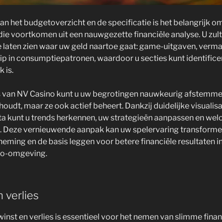
an het budgetoverzicht en de specificatie is het belangrijk om
n die voortkomen uit een nauwgezette financiële analyse. U zu
e laten zien waar uw geld naartoe gaat: game-uitgaven, verma
p in consumptiepatronen, waardoor u secties kunt identific
 is.
 van NV Casino kunt u uw begrotingen nauwkeurig afstemmen
houdt, maar ze ook actief beheert. Dankzij duidelijke visualisa
ta kunt u trends herkennen, uw strategieën aanpassen en we
. Deze vernieuwende aanpak kan uw spelervaring transforme
eming en de basis leggen voor betere financiële resultaten i
no-omgeving.
n verlies
 winst en verlies is essentieel voor het nemen van slimme finan