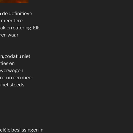
 de definitieve
lt meerdere
ak en catering. Elk
eren waar
, zodat u niet
ties en
loverwogen
ren in een meer
n het steeds
ciële beslissingen in