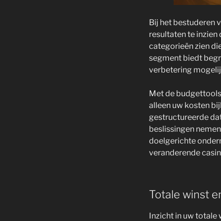
Bij het bestuderen v
resultaten te inzie
categorieën zien di
segment biedt begri
verbetering mogelijk
Met de budgettools
alleen uw kosten bij
gestructureerde da
beslissingen nemen
doelgerichte ondern
veranderende casi
Totale winst e
Inzicht in uw totale