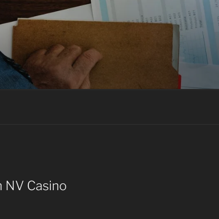
an NV Casino