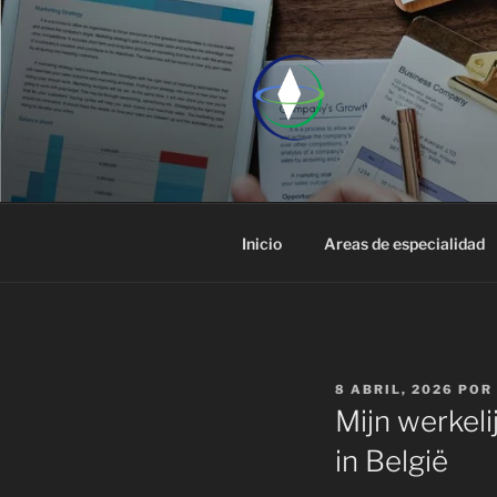
Saltar
al
contenido
Inicio
Areas de especialidad
PUBLICADO
8 ABRIL, 2026
POR
EL
Mijn werkel
in België